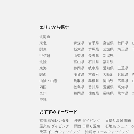
エリアから探す
北海道
東北
青森県
岩手県
宮城県
秋田県
関東
栃木県
群馬県
茨城県
埼玉県
甲信越
山梨県
長野県
新潟県
北陸
富山県
石川県
福井県
東海
静岡県
岐阜県
愛知県
三重県
関西
滋賀県
京都府
大阪府
兵庫県
山陰・山陽
鳥取県
島根県
岡山県
広島県
四国
徳島県
香川県
愛媛県
高知県
九州
福岡県
佐賀県
長崎県
熊本県
沖縄
おすすめキーワード
京都 着物レンタル
沖縄 ダイビング
日帰り温泉 関東
屋久島 ダイビング
関西 日帰り温泉
石垣島 シュノー
天草 イルカウォッチング
沖縄 ホエールウォッチング