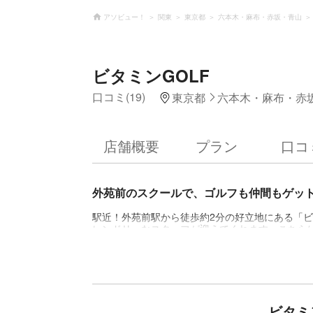
アソビュー！
関東
東京都
六本木・麻布・赤坂・青山
ビタミンGOLF
口コミ(19)
東京都
六本木・麻布・赤
店舗概要
プラン
口コ
外苑前のスクールで、ゴルフも仲間もゲッ
駅近！外苑前駅から徒歩約2分の好立地にある「ビ
レンドリーなスタッフが迎えてくれます。こちら
とりに合わせた柔軟なレッスンを行います。6打
ことから、初心者の方には専門用語を使わずに日
で、お仕事帰りや休日にも手ぶらでOK！約7割の
トです。コンペやイベント等を定期的に開催され
ビタミ