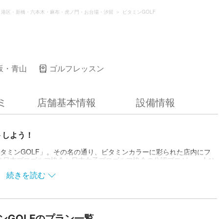
港区・新橋・六本木・麻布・虎ノ門・お台場・汐留
ビタミンGOLF
坂・青山
ゴルフレッスン
ミ
店舗基本情報
設備情報
トしよう！
タミンGOLF」。その名の通り、ビタミンカラーに彩られた店内にフ
は日本プロゴルフ協会と日本女子プロゴルフ協会の公認プロが、一人ひ
席全てにスイング解析機を設置。ゴルフの楽しみを知ってほしいという
続きを読む
常会話を取り入れているそうです。クラブ・シューズは無料レンタル
生徒さんが女性なので、女性お1人でも気軽に通えるのが嬉しいポイン
るそうで、ゴルフを存分に楽しみたい方にオススメのスクールですよ。
ンGOLFのプラン一覧