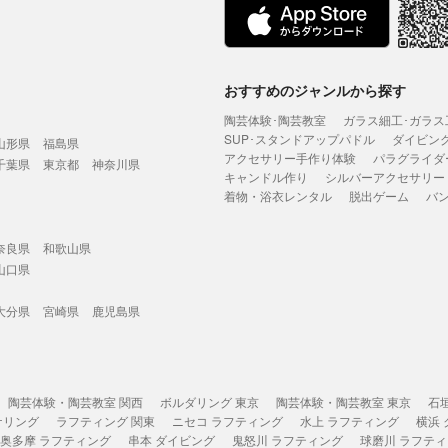
おすすめのジャンルから探す
陶芸体験･陶芸教室
ガラス細工･ガラス
SUP･スタンドアップパドル
ダイビン
山形県
福島県
アクセサリー手作り体験
パラグライダ
千葉県
東京都
神奈川県
キャンドル作り
シルバーアクセサリー
着物・浴衣レンタル
脱出ゲーム
バ
奈良県
和歌山県
山口県
大分県
宮崎県
鹿児島県
陶芸体験・陶芸教室 関西
ボルダリング 東京
陶芸体験・陶芸教室 東京
石
ケリング
ラフティング 関東
ニセコ ラフティング
水上 ラフティング
横浜
奥多摩 ラフティング
串本 ダイビング
鬼怒川 ラフティング
球磨川 ラフテ