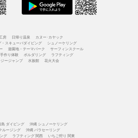
工房
日帰り温泉
カヌー･カヤック
グ・スキューバダイビング
シュノーケリング
ー
遊園地・テーマパーク
サーフィンスクール
 手作り体験
ボルダリング
ラフティング
ンジージャンプ
水族館
花火大会
垣島 ダイビング
沖縄 シュノーケリング
 クルージング
沖縄 パラセーリング
ィング
ラフティング 関西
いちご狩り 関東