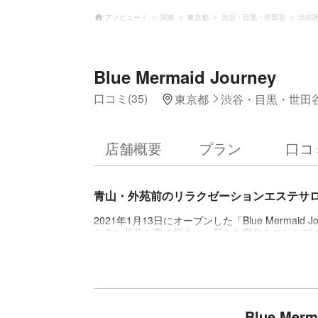
アソビュー！
関東
東京都
渋谷・目黒・世田谷
渋谷
Blue Mermaid Journey
口コミ(35)
東京都
渋谷・目黒・世田
店舗概要
プラン
口コ
青山・外苑前のリラクゼーションエステサ
2021年1月13日にオープンした「Blue Merm
た赤い薔薇が青く輝き……新たな変化をコンセプ
など40種以上のトリートメントメニューでゲス
わせて組合せは色々。いつも頑張っているご褒美
みてはいかがでしょうか。
Blue Mer