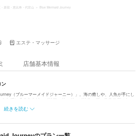
区・原宿・恵比寿・代官山
Blue Mermaid Journey
谷
エステ・マッサージ
ミ
店舗基本情報
ロン
aid Journey（ブルーマーメイドジャーニー）」。海の癒しや、人魚が手にし
トとしているこちらは、バリマッサージ、バリニーズ、スウエディシュ
トの叶えたい美をサポートしてくれます。一人ひとりのカラダや悩みに合
続きを読む
や定期的なメンテナンスに、エステサロンで贅沢なひとときを過ごして
maid Journeyのプラン一覧