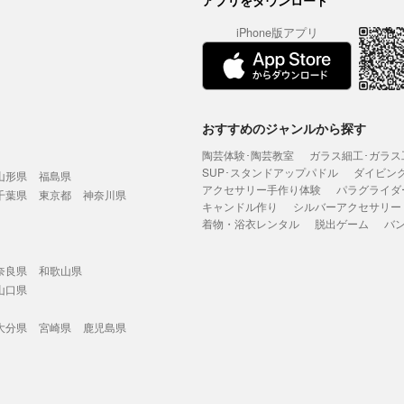
アプリをダウンロード
iPhone版アプリ
おすすめのジャンルから探す
陶芸体験･陶芸教室
ガラス細工･ガラス
SUP･スタンドアップパドル
ダイビン
山形県
福島県
アクセサリー手作り体験
パラグライダ
千葉県
東京都
神奈川県
キャンドル作り
シルバーアクセサリー
着物・浴衣レンタル
脱出ゲーム
バ
奈良県
和歌山県
山口県
大分県
宮崎県
鹿児島県