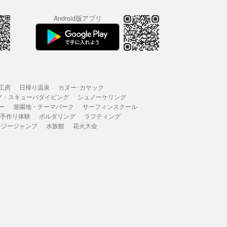
Android版アプリ
工房
日帰り温泉
カヌー･カヤック
グ・スキューバダイビング
シュノーケリング
ー
遊園地・テーマパーク
サーフィンスクール
 手作り体験
ボルダリング
ラフティング
ンジージャンプ
水族館
花火大会