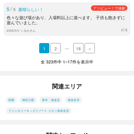
5
/
アソビュー！で体験
5
素晴らしい！
色々な遊び場があり、入場料以上に遊べます。 子供も飽きずに
遊んでいました。
0
いいね
2026/5/4
いるかさん
…
1
2
18
＞
全 323件中 1~17件を表示中
関連エリア
関東
神奈川県
厚木・海老名
海老名市
ファンタジーキッズリゾート イオン海老名店