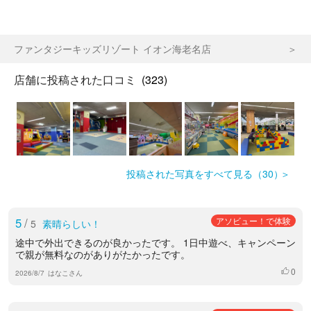
ファンタジーキッズリゾート イオン海老名店
店舗に投稿された口コミ
(323)
投稿された写真をすべて見る（30）
5
/
アソビュー！で体験
5
素晴らしい！
途中で外出できるのが良かったです。 1日中遊べ、キャンペーン
で親が無料なのがありがたかったです。
0
いいね
2026/8/7
はなこさん