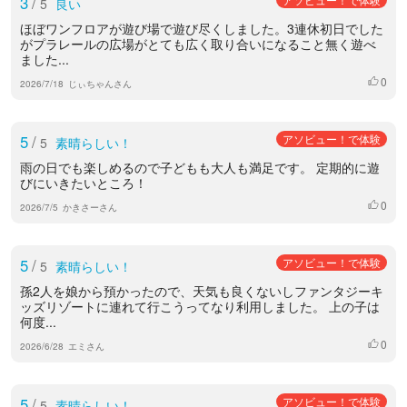
3
/
5
良い
ほぼワンフロアが遊び場で遊び尽くしました。3連休初日でした
がプラレールの広場がとても広く取り合いになること無く遊べ
ました...
0
いいね
2026/7/18
じぃちゃんさん
5
/
アソビュー！で体験
5
素晴らしい！
雨の日でも楽しめるので子どもも大人も満足です。 定期的に遊
びにいきたいところ！
0
いいね
2026/7/5
かきさーさん
5
/
アソビュー！で体験
5
素晴らしい！
孫2人を娘から預かったので、天気も良くないしファンタジーキ
ッズリゾートに連れて行こうってなり利用しました。 上の子は
何度...
0
いいね
2026/6/28
エミさん
5
/
アソビュー！で体験
5
素晴らしい！