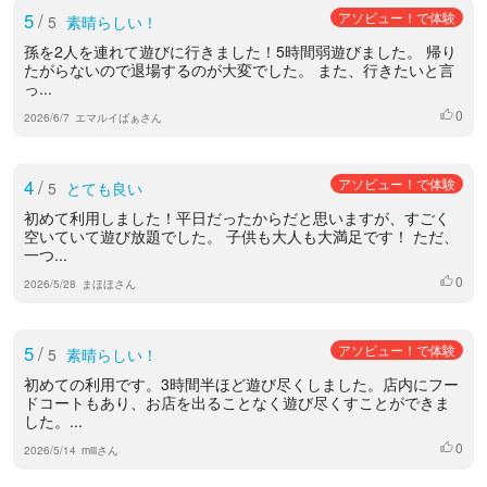
5
/
アソビュー！で体験
5
素晴らしい！
孫を2人を連れて遊びに行きました！5時間弱遊びました。 帰り
たがらないので退場するのが大変でした。 また、行きたいと言
っ...
0
いいね
2026/6/7
エマルイばぁさん
4
/
アソビュー！で体験
5
とても良い
初めて利用しました！平日だったからだと思いますが、すごく
空いていて遊び放題でした。 子供も大人も大満足です！ ただ、
一つ...
0
いいね
2026/5/28
まほほさん
5
/
アソビュー！で体験
5
素晴らしい！
初めての利用です。3時間半ほど遊び尽くしました。店内にフー
ドコートもあり、お店を出ることなく遊び尽くすことができま
した。...
0
いいね
2026/5/14
miiiさん