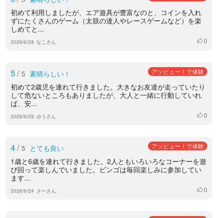
初めて利用しましたが、エア遊具が豊富なのと、コインを入れ
ずにたくさんのゲーム（太鼓の達人やレースゲームなど）を楽
しめてと...
0
いいね
2026/6/28
なこさん
5
/
アソビュー！で体験
5
素晴らしい！
初めて2歳児を連れて行きました。大きなお友達が走っていたり
して危ないところもありましたが、大人と一緒に行動していれ
ば、安...
0
いいね
2026/6/28
ゆうさん
4
/
アソビュー！で体験
5
とても良い
1歳と6歳を連れて行きました。2人ともいろいろなコーナーを遊
び回って楽しんでいました。ビンゴは毎回楽しみに参加してい
ます...
0
いいね
2026/6/24
さーさん