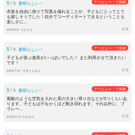
5
/
アソビュー！で体験
5
素晴らしい！
衣装を自由に借りて写真を撮れることが、子どもにとってとて
も嬉しそうでした！自分でコーディネートできるということも
楽しさに...
0
いいね
2026/8/2
らむさん
5
/
アソビュー！で体験
5
素晴らしい！
子どもが喜ぶ遊具がいっぱいでした！ また利用させて頂きたい
です！
0
いいね
2026/7/21
ずきともさん
5
/
アソビュー！で体験
5
素晴らしい！
風船のような空気を入れた系の大きい滑り台などが3つくらいあ
ります。子どもは汗をかくほど動き回れます。それ以外に、プ
ラレー...
0
いいね
2026/7/19
かわさん
アソビュー！で体験