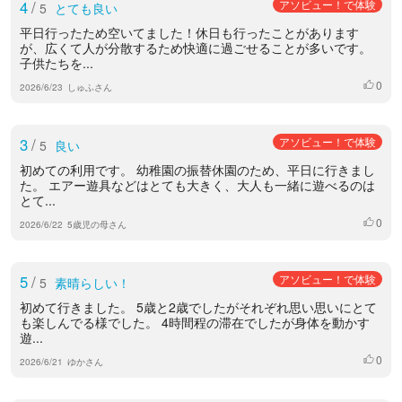
4
/
アソビュー！で体験
5
とても良い
平日行ったため空いてました！休日も行ったことがあります
が、広くて人が分散するため快適に過ごせることが多いです。
子供たちを...
0
いいね
2026/6/23
しゅふさん
3
/
アソビュー！で体験
5
良い
初めての利用です。 幼稚園の振替休園のため、平日に行きまし
た。 エアー遊具などはとても大きく、大人も一緒に遊べるのは
とて...
0
いいね
2026/6/22
5歳児の母さん
5
/
アソビュー！で体験
5
素晴らしい！
初めて行きました。 5歳と2歳でしたがそれぞれ思い思いにとて
も楽しんでる様でした。 4時間程の滞在でしたが身体を動かす
遊...
0
いいね
2026/6/21
ゆかさん