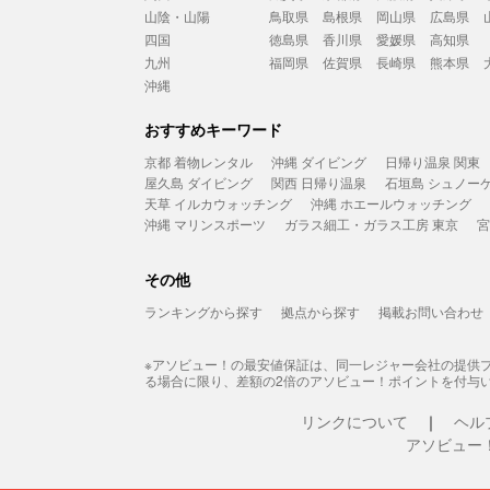
山陰・山陽
鳥取県
島根県
岡山県
広島県
四国
徳島県
香川県
愛媛県
高知県
九州
福岡県
佐賀県
長崎県
熊本県
沖縄
おすすめキーワード
京都 着物レンタル
沖縄 ダイビング
日帰り温泉 関東
屋久島 ダイビング
関西 日帰り温泉
石垣島 シュノー
天草 イルカウォッチング
沖縄 ホエールウォッチング
沖縄 マリンスポーツ
ガラス細工・ガラス工房 東京
宮
その他
ランキングから探す
拠点から探す
掲載お問い合わせ
※アソビュー！の最安値保証は、同一レジャー会社の提供
る場合に限り、差額の2倍のアソビュー！ポイントを付与
リンクについて
ヘル
アソビュー