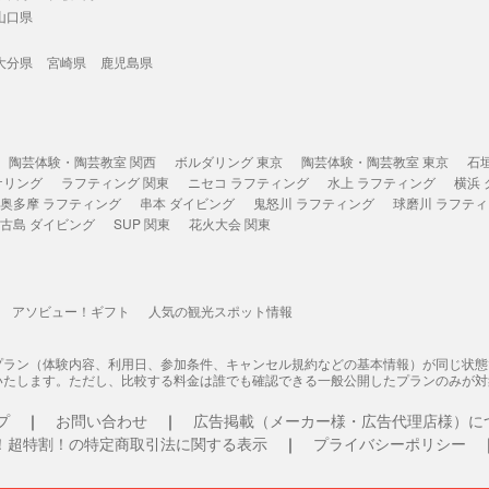
山口県
大分県
宮崎県
鹿児島県
陶芸体験・陶芸教室 関西
ボルダリング 東京
陶芸体験・陶芸教室 東京
石
ケリング
ラフティング 関東
ニセコ ラフティング
水上 ラフティング
横浜
奥多摩 ラフティング
串本 ダイビング
鬼怒川 ラフティング
球磨川 ラフテ
古島 ダイビング
SUP 関東
花火大会 関東
アソビュー！ギフト
人気の観光スポット情報
プラン（体験内容、利用日、参加条件、キャンセル規約などの基本情報）が同じ状
いたします。ただし、比較する料金は誰でも確認できる一般公開したプランのみが対
プ
お問い合わせ
広告掲載（メーカー様・広告代理店様）に
！超特割！の特定商取引法に関する表示
プライバシーポリシー