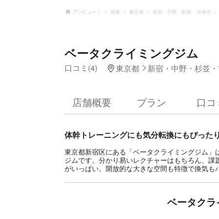
アソビュー！
関東
東京都
新宿・中野・杉並・吉祥寺
ベータクライミングジム
口コミ(4)
東京都
新宿・中野・杉並・
店舗概要
プラン
口コ
体幹トレーニングにも気分転換にもぴった
東京都新宿区にある「ベータクライミングジム」
ジムです。分かり易いレクチャーはもちろん、課
がいっぱい。開放的な大きな空間も特徴で換気も
ベータクラ