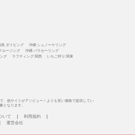
垣島 ダイビング
沖縄 シュノーケリング
 クルージング
沖縄 パラセーリング
ィング
ラフティング 関西
いちご狩り 関東
態で、他サイトがアソビュー！よりも安い価格で提供してい
象となります。
ついて
利用規約
運営会社