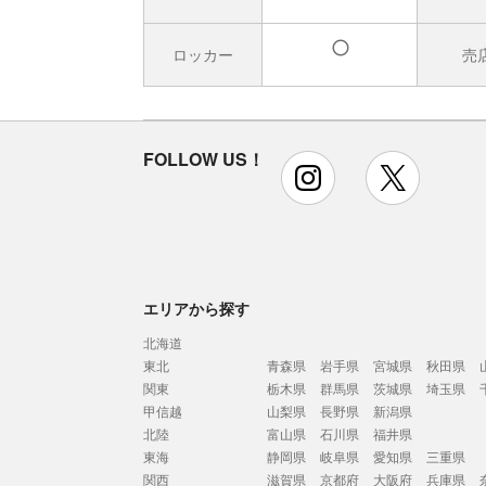
ロッカー
売
有
FOLLOW US！
instagram
x
エリアから探す
北海道
東北
青森県
岩手県
宮城県
秋田県
関東
栃木県
群馬県
茨城県
埼玉県
甲信越
山梨県
長野県
新潟県
北陸
富山県
石川県
福井県
東海
静岡県
岐阜県
愛知県
三重県
関西
滋賀県
京都府
大阪府
兵庫県