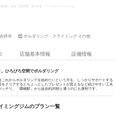
新宿区・新宿・高田馬場・新大久保
ベータクライミングジム
吉祥寺
ボルダリング・クライミング その他
ミ
店舗基本情報
設備情報
り。ひろびろ空間でボルダリング
はこれからボルダリングを始めたいという方を、しっかりサポートする
題をクリアするとちょっとしたプレゼントが貰えるなど続けやすい工夫
バッチリ。「曙橋駅」から徒歩約20秒と通うのにも便利です。
イミングジムのプラン一覧