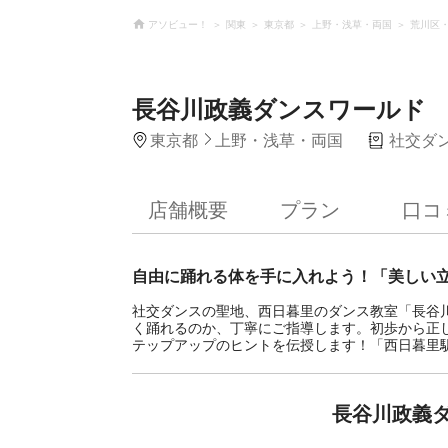
アソビュー！
関東
東京都
上野・浅草・両国
荒川区
長谷川政義ダンスワールド
東京都
上野・浅草・両国
社交ダ
店舗概要
プラン
口コ
自由に踊れる体を手に入れよう！「美しい
社交ダンスの聖地、西日暮里のダンス教室「長谷
く踊れるのか、丁寧にご指導します。初歩から正
テップアップのヒントを伝授します！「西日暮里
長谷川政義