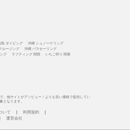
垣島 ダイビング
沖縄 シュノーケリング
 クルージング
沖縄 パラセーリング
ィング
ラフティング 関西
いちご狩り 関東
態で、他サイトがアソビュー！よりも安い価格で提供してい
象となります。
ついて
利用規約
運営会社