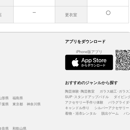
店
更衣室
無
有
アプリをダウンロード
iPhone版アプリ
おすすめのジャンルから探す
陶芸体験･陶芸教室
ガラス細工･ガラス
SUP･スタンドアップパドル
ダイビン
山形県
福島県
アクセサリー手作り体験
パラグライダ
千葉県
東京都
神奈川県
キャンドル作り
シルバーアクセサリー
着物・浴衣レンタル
脱出ゲーム
バ
奈良県
和歌山県