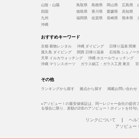
山陰・山陽
鳥取県
島根県
岡山県
広島県
四国
徳島県
香川県
愛媛県
高知県
九州
福岡県
佐賀県
長崎県
熊本県
沖縄
おすすめキーワード
京都 着物レンタル
沖縄 ダイビング
日帰り温泉 関東
屋久島 ダイビング
関西 日帰り温泉
石垣島 シュノー
天草 イルカウォッチング
沖縄 ホエールウォッチング
沖縄 マリンスポーツ
ガラス細工・ガラス工房 東京
宮
その他
ランキングから探す
拠点から探す
掲載お問い合わせ
※アソビュー！の最安値保証は、同一レジャー会社の提供
る場合に限り、差額の2倍のアソビュー！ポイントを付与
リンクについて
ヘル
アソビュー