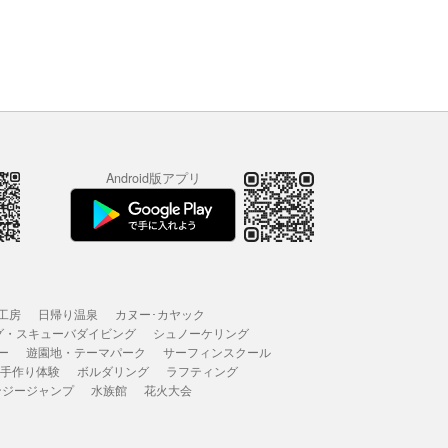
Android版アプリ
工房
日帰り温泉
カヌー･カヤック
グ・スキューバダイビング
シュノーケリング
ー
遊園地・テーマパーク
サーフィンスクール
 手作り体験
ボルダリング
ラフティング
ンジージャンプ
水族館
花火大会