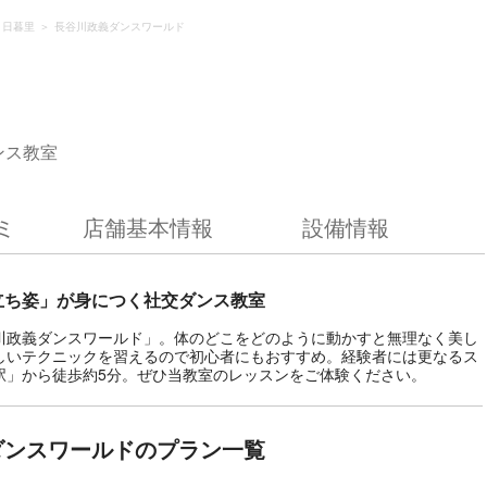
・日暮里
長谷川政義ダンスワールド
ンス教室
ミ
店舗基本情報
設備情報
立ち姿」が身につく社交ダンス教室
川政義ダンスワールド」。体のどこをどのように動かすと無理なく美し
しいテクニックを習えるので初心者にもおすすめ。経験者には更なるス
駅」から徒歩約5分。ぜひ当教室のレッスンをご体験ください。
ダンスワールドのプラン一覧