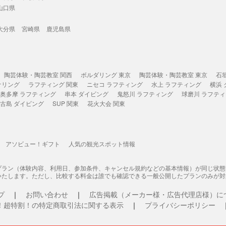
山口県
大分県
宮崎県
鹿児島県
陶芸体験・陶芸教室 関西
ボルダリング 東京
陶芸体験・陶芸教室 東京
石
ケリング
ラフティング 関東
ニセコ ラフティング
水上 ラフティング
横浜
奥多摩 ラフティング
串本 ダイビング
鬼怒川 ラフティング
球磨川 ラフテ
古島 ダイビング
SUP 関東
花火大会 関東
アソビュー！ギフト
人気の観光スポット情報
プラン（体験内容、利用日、参加条件、キャンセル規約などの基本情報）が同じ状
いたします。ただし、比較する料金は誰でも確認できる一般公開したプランのみが対
プ
お問い合わせ
広告掲載（メーカー様・広告代理店様）に
！超特割！の特定商取引法に関する表示
プライバシーポリシー