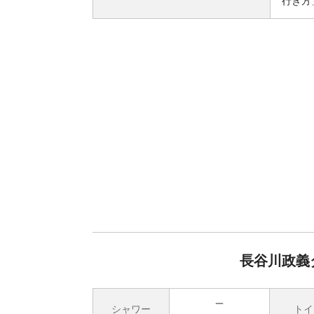
行き方
長谷川政義
シャワー
トイ
無