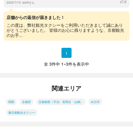
0
いいね
2022/7/10
scottさん
店舗からの返信が届きました！
この度は、弊社観光タクシーをご利用いただきまして誠にあり
がとうございました。 皆様のお心に残りますような、京都観光
のお手...
1
全 3件中 1~3件を表示中
関連エリア
関西
京都府
京都南部（宇治・長岡京・山崎）
向日市
雅京都観光タクシー