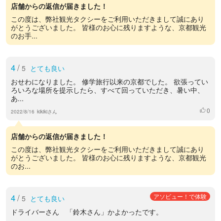
店舗からの返信が届きました！
この度は、弊社観光タクシーをご利用いただきまして誠にあり
がとうございました。 皆様のお心に残りますような、京都観光
のお手...
4
/
5
とても良い
おせわになりました。 修学旅行以来の京都でした。 欲張ってい
ろいろな場所を提示したら、すべて回っていただき、暑い中、
あ...
0
いいね
2022/8/16
kikikiさん
店舗からの返信が届きました！
この度は、弊社観光タクシーをご利用いただきまして誠にあり
がとうございました。 皆様のお心に残りますような、京都観光
のお...
4
/
アソビュー！で体験
5
とても良い
ドライバーさん 「鈴木さん」かよかったです。