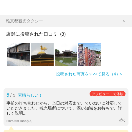
雅京都観光タクシー
店舗に投稿された口コミ
(3)
投稿された写真をすべて見る（4）
5
/
アソビュー！で体験
5
素晴らしい！
事前の打ち合わせから、当日の対応まで、ていねいに対応して
いただきました。観光場所について、深い知識をお持ちで、詳
しく説明...
0
いいね
2024/6/9
roseさん