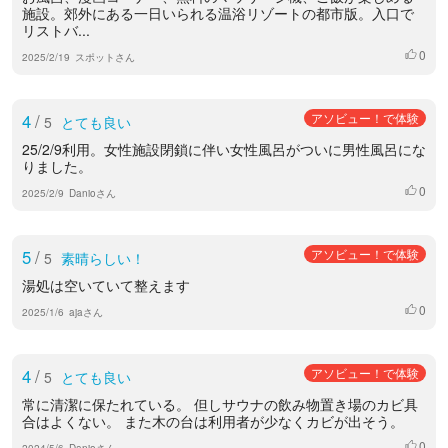
施設。郊外にある一日いられる温浴リゾートの都市版。入口で
リストバ...
0
いいね
2025/2/19
スポットさん
4
/
アソビュー！で体験
5
とても良い
25/2/9利用。女性施設閉鎖に伴い女性風呂がついに男性風呂にな
りました。
0
いいね
2025/2/9
Danioさん
5
/
アソビュー！で体験
5
素晴らしい！
湯処は空いていて整えます
0
いいね
2025/1/6
ajaさん
4
/
アソビュー！で体験
5
とても良い
常に清潔に保たれている。 但しサウナの飲み物置き場のカビ具
合はよくない。 また木の台は利用者が少なくカビが出そう。
0
いいね
2024/5/6
Danioさん