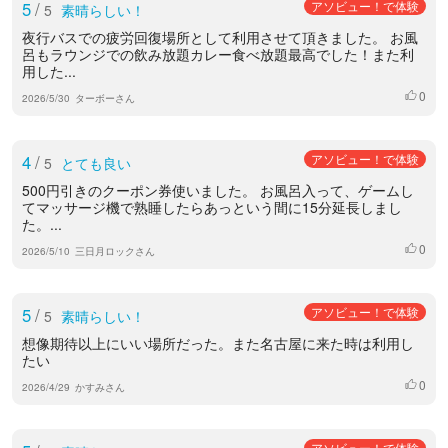
5
/
アソビュー！で体験
5
素晴らしい！
夜行バスでの疲労回復場所として利用させて頂きました。 お風
呂もラウンジでの飲み放題カレー食べ放題最高でした！また利
用した...
0
いいね
2026/5/30
ターボーさん
4
/
アソビュー！で体験
5
とても良い
500円引きのクーポン券使いました。 お風呂入って、ゲームし
てマッサージ機で熟睡したらあっという間に15分延長しまし
た。...
0
いいね
2026/5/10
三日月ロックさん
5
/
アソビュー！で体験
5
素晴らしい！
想像期待以上にいい場所だった。また名古屋に来た時は利用し
たい
0
いいね
2026/4/29
かすみさん
アソビュー！で体験