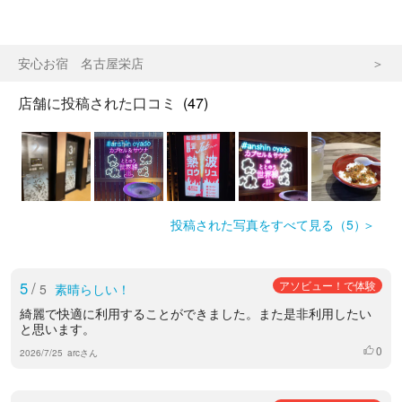
安心お宿 名古屋栄店
店舗に投稿された口コミ
(47)
投稿された写真をすべて見る（5）
5
/
アソビュー！で体験
5
素晴らしい！
綺麗で快適に利用することができました。また是非利用したい
と思います。
0
いいね
2026/7/25
arcさん