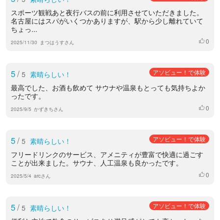
スポーツ観戦あと夜行バスの前に利用させていただきました。
名古屋にはスパがいくつかありますが、駅から少し離れていて
ちょっ...
0
いいね
2025/11/30
まつはうすさん
5
/
アソビュー！で体験
5
素晴らしい！
最高でした、お酒も飲めて サウナや温泉もとっても気持ちよか
ったです。
0
いいね
2025/9/5
かずきちさん
5
/
アソビュー！で体験
5
素晴らしい！
フリードリンクのサービス、アメニティが豊富で快適に過ごす
ことが出来ました。サウナ、人工温泉も良かったです。
0
いいね
2025/5/4
arcさん
5
/
アソビュー！で体験
5
素晴らしい！