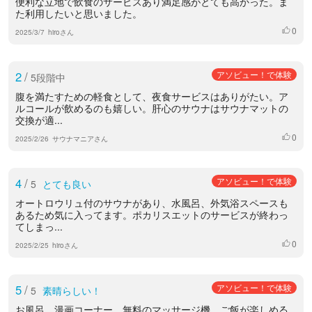
便利な立地で飲食のサービスあり満足感がとても高かった。ま
た利用したいと思いました。
0
いいね
2025/3/7
hiroさん
2
/
アソビュー！で体験
5段階中
腹を満たすための軽食として、夜食サービスはありがたい。ア
ルコールが飲めるのも嬉しい。肝心のサウナはサウナマットの
交換が適...
0
いいね
2025/2/26
サウナマニアさん
4
/
アソビュー！で体験
5
とても良い
オートロウリュ付のサウナがあり、水風呂、外気浴スペースも
あるため気に入ってます。ポカリスエットのサービスが終わっ
てしまっ...
0
いいね
2025/2/25
hiroさん
5
/
アソビュー！で体験
5
素晴らしい！
お風呂、漫画コーナー、無料のマッサージ機、ご飯が楽しめる