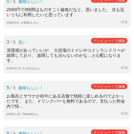
5
/
5
素晴らしい！
2000円で3時間はものすごく破格だなと、思いました。 次も近
いうちに利用したいと思っています
0
いいね
2026/4/4
占部拓人さん
3
/
アソビュー！で体験
5
良い
清潔感があっていいが、 大浴場のトイレやコインランドリーが
故障しており、 故障しても治らないのかな…と心配になりま
す。
0
いいね
2026/3/15
たぴおかさん
5
/
アソビュー！で体験
5
素晴らしい！
お風呂とサウナが街中にある店舗で気軽に楽しめるのでよかっ
たです。 また、ドリンクバーも無料であるので、支払った料金
内で快...
0
いいね
2026/1/24
Takeshiさん
5
/
アソビュー！で体験
5
素晴らしい！