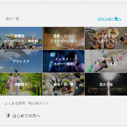
遊び一覧
ジャンル一覧へ
遊園地・
温泉・スパ・
ハンドメイド・
テーマパーク・美術館
リラクゼーション
ものづくり
エンタメ・
スポーツ・
アウトドア
スポーツ観戦
フィットネス
体験観光
趣味・習い事
花火大会
よくある質問・初心者ガイド
はじめての方へ