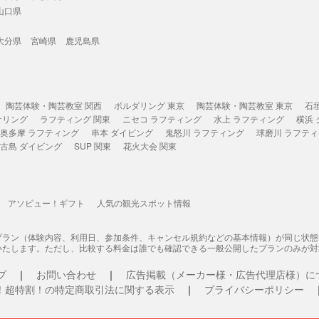
山口県
大分県
宮崎県
鹿児島県
陶芸体験・陶芸教室 関西
ボルダリング 東京
陶芸体験・陶芸教室 東京
石
ケリング
ラフティング 関東
ニセコ ラフティング
水上 ラフティング
横浜
奥多摩 ラフティング
串本 ダイビング
鬼怒川 ラフティング
球磨川 ラフテ
古島 ダイビング
SUP 関東
花火大会 関東
アソビュー！ギフト
人気の観光スポット情報
プラン（体験内容、利用日、参加条件、キャンセル規約などの基本情報）が同じ状
いたします。ただし、比較する料金は誰でも確認できる一般公開したプランのみが対
プ
お問い合わせ
広告掲載（メーカー様・広告代理店様）に
！超特割！の特定商取引法に関する表示
プライバシーポリシー