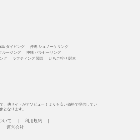
垣島 ダイビング
沖縄 シュノーケリング
 クルージング
沖縄 パラセーリング
ィング
ラフティング 関西
いちご狩り 関東
態で、他サイトがアソビュー！よりも安い価格で提供してい
象となります。
ついて
利用規約
運営会社