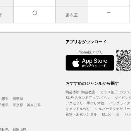
店
更衣室
無
有
アプリをダウンロード
iPhone版アプリ
おすすめのジャンルから探す
陶芸体験･陶芸教室
ガラス細工･ガラス
SUP･スタンドアップパドル
ダイビン
山形県
福島県
アクセサリー手作り体験
パラグライダ
千葉県
東京都
神奈川県
キャンドル作り
シルバーアクセサリー
着物・浴衣レンタル
脱出ゲーム
バ
奈良県
和歌山県