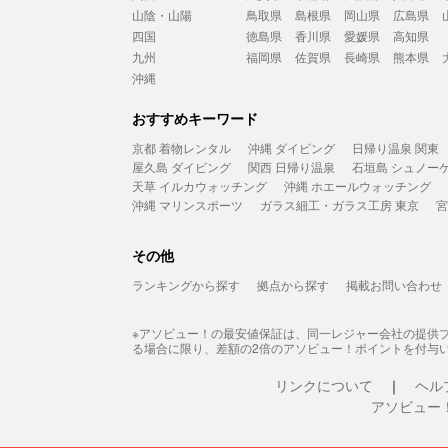
山陰・山陽
鳥取県
島根県
岡山県
広島県
四国
徳島県
香川県
愛媛県
高知県
九州
福岡県
佐賀県
長崎県
熊本県
沖縄
おすすめキーワード
京都 着物レンタル
沖縄 ダイビング
日帰り温泉 関東
屋久島 ダイビング
関西 日帰り温泉
石垣島 シュノー
天草 イルカウォッチング
沖縄 ホエールウォッチング
沖縄 マリンスポーツ
ガラス細工・ガラス工房 東京
宮
その他
ランキングから探す
拠点から探す
掲載お問い合わせ
※アソビュー！の最安値保証は、同一レジャー会社の提供
る場合に限り、差額の2倍のアソビュー！ポイントを付与
リンクについて
ヘル
アソビュー