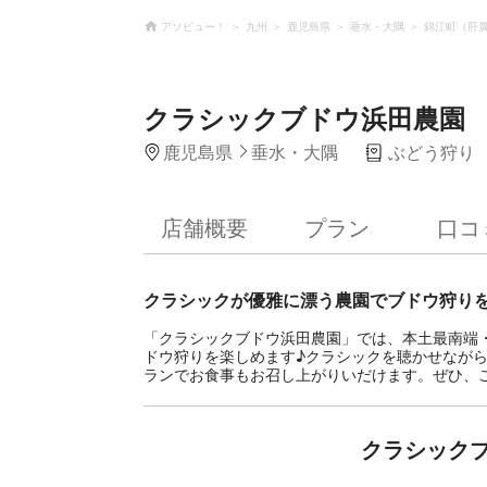
アソビュー！
九州
鹿児島県
垂水・大隅
錦江町（肝
クラシックブドウ浜田農園
鹿児島県
垂水・大隅
ぶどう狩り
店舗概要
プラン
口コ
クラシックが優雅に漂う農園でブドウ狩り
「クラシックブドウ浜田農園」では、本土最南端
ドウ狩りを楽しめます♪クラシックを聴かせなが
ランでお食事もお召し上がりいだけます。ぜひ、
クラシック