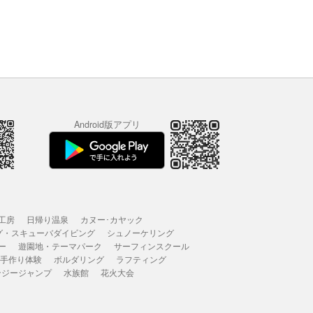
Android版アプリ
工房
日帰り温泉
カヌー･カヤック
グ・スキューバダイビング
シュノーケリング
ー
遊園地・テーマパーク
サーフィンスクール
 手作り体験
ボルダリング
ラフティング
ンジージャンプ
水族館
花火大会