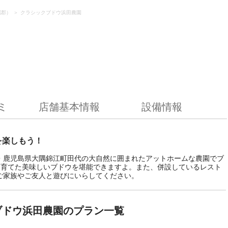
属郡）
クラシックブドウ浜田農園
ミ
店舗基本情報
設備情報
を楽しもう！
・鹿児島県大隅錦江町田代の大自然に囲まれたアットホームな農園でブ
ら育てた美味しいブドウを堪能できますよ。また、併設しているレスト
ご家族やご友人と遊びにいらしてください。
ブドウ浜田農園のプラン一覧