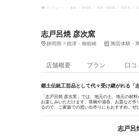
アソビュー！
東海
静岡県
焼津・御前崎
島田市
志
志戸呂焼 彦次窯
静岡県
焼津・御前崎
陶芸体験・
店舗概要
プラン
口コ
郷土伝統工芸品として代々受け継がれる「
「志戸呂焼 彦次窯」では、地元の土、地元の材
お楽しみいただけます。茶碗や湯呑、お皿など作
るので、ご家族での思い出作りにもおすすめ。ぜ
志戸呂