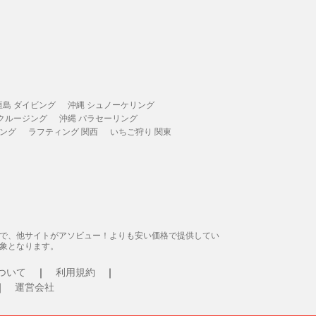
垣島 ダイビング
沖縄 シュノーケリング
 クルージング
沖縄 パラセーリング
ィング
ラフティング 関西
いちご狩り 関東
態で、他サイトがアソビュー！よりも安い価格で提供してい
象となります。
ついて
利用規約
運営会社