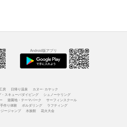
Android版アプリ
工房
日帰り温泉
カヌー･カヤック
グ・スキューバダイビング
シュノーケリング
ー
遊園地・テーマパーク
サーフィンスクール
 手作り体験
ボルダリング
ラフティング
ンジージャンプ
水族館
花火大会