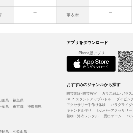
店
更衣室
無
無
アプリをダウンロード
iPhone版アプリ
おすすめのジャンルから探す
陶芸体験･陶芸教室
ガラス細工･ガラス
SUP･スタンドアップパドル
ダイビン
山形県
福島県
アクセサリー手作り体験
パラグライダ
千葉県
東京都
神奈川県
キャンドル作り
シルバーアクセサリー
着物・浴衣レンタル
脱出ゲーム
バ
奈良県
和歌山県