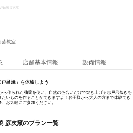
戸呂焼 彦次窯
陶芸教室
ミ
店舗基本情報
設備情報
志戸呂焼」を体験しよう
料から作られた釉薬を使い、自然の色合いだけで焼き上げる志戸呂焼きを
りたいものを作ることができますよ！お子様から大人の方まで体験でき
ひ、お気軽にご参加ください。
焼 彦次窯のプラン一覧