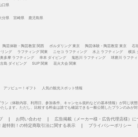
山口県
大分県
宮崎県
鹿児島県
陶芸体験・陶芸教室 関西
ボルダリング 東京
陶芸体験・陶芸教室 東京
石
ケリング
ラフティング 関東
ニセコ ラフティング
水上 ラフティング
横浜
奥多摩 ラフティング
串本 ダイビング
鬼怒川 ラフティング
球磨川 ラフテ
古島 ダイビング
SUP 関東
花火大会 関東
アソビュー！ギフト
人気の観光スポット情報
プラン（体験内容、利用日、参加条件、キャンセル規約などの基本情報）が同じ状
いたします。ただし、比較する料金は誰でも確認できる一般公開したプランのみが対
プ
お問い合わせ
広告掲載（メーカー様・広告代理店様）に
！超特割！の特定商取引法に関する表示
プライバシーポリシー