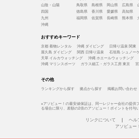
山陰・山陽
鳥取県
島根県
岡山県
広島県
四国
徳島県
香川県
愛媛県
高知県
九州
福岡県
佐賀県
長崎県
熊本県
沖縄
おすすめキーワード
京都 着物レンタル
沖縄 ダイビング
日帰り温泉 関東
屋久島 ダイビング
関西 日帰り温泉
石垣島 シュノー
天草 イルカウォッチング
沖縄 ホエールウォッチング
沖縄 マリンスポーツ
ガラス細工・ガラス工房 東京
宮
その他
ランキングから探す
拠点から探す
掲載お問い合わせ
※アソビュー！の最安値保証は、同一レジャー会社の提供
る場合に限り、差額の2倍のアソビュー！ポイントを付与
リンクについて
ヘル
アソビュー