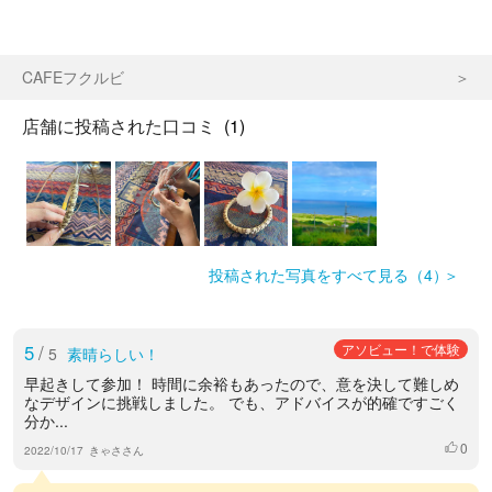
CAFEフクルビ
店舗に投稿された口コミ
(1)
投稿された写真をすべて見る（4）
5
/
アソビュー！で体験
5
素晴らしい！
早起きして参加！ 時間に余裕もあったので、意を決して難しめ
なデザインに挑戦しました。 でも、アドバイスが的確ですごく
分か...
0
いいね
2022/10/17
きゃささん