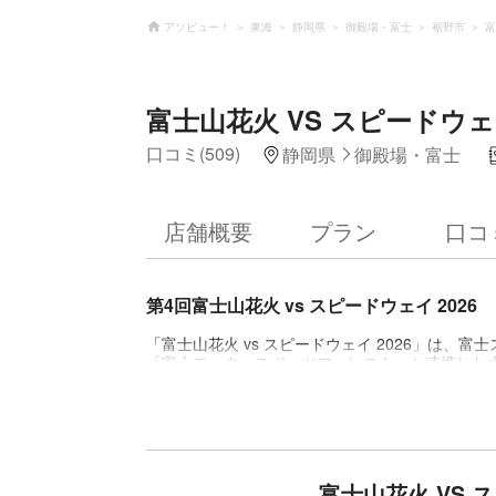
アソビュー！
東海
静岡県
御殿場・富士
裾野市
富
富士山花火 VS スピードウェイ
口コミ(509)
静岡県
御殿場・富士
店舗概要
プラン
口コ
第4回富士山花火 vs スピードウェイ 2026
「富士山花火 vs スピードウェイ 2026」は
「富士モータースポーツフォレスト」と連携した
と、国際サーキット「富士スピードウェイ」を舞台
に“vs”と表されるに相応しい“ここだけの体験”
ともに、春休みに格別なひとときをお届けいたし
走して打ち上がる花火など、花火とモータースポー
各種駐車場、チケット詳細は公式ホームページを
https://fujimotorsportsforest.fujisanhanabi.com/
富士山花火 VS 