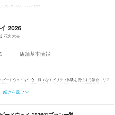
士山花火 VS スピードウェイ 2026
 2026
花火大会
ミ
店舗基本情報
、富士スピードウェイを中心に様々なモビリティ体験を提供する複合エリア
大規模花火イベントです。 富士山の目前で打ち上がる世界最高峰の花火
に繰り広げられる花火とモータースポーツとの“競演”は、まさ
続きを読む
となります。山頂の雪が映える春の富士山、春の訪れを告げる桜の息吹と
ます。また、希少なスーパーカー等が出走するパレードランや、車と並
ツの競演ならではのエキサイティングな仕掛けを用意しています。 ※
ご確認の上、ご購入ください。
スピードウェイ 2026のプラン一覧