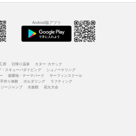
Android版アプリ
工房
日帰り温泉
カヌー･カヤック
グ・スキューバダイビング
シュノーケリング
ー
遊園地・テーマパーク
サーフィンスクール
 手作り体験
ボルダリング
ラフティング
ンジージャンプ
水族館
花火大会