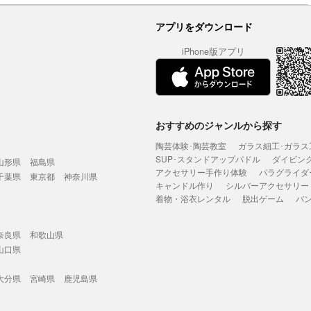
アプリをダウンロード
iPhone版アプリ
おすすめのジャンルから探す
陶芸体験･陶芸教室
ガラス細工･ガラス
SUP･スタンドアップパドル
ダイビン
山形県
福島県
アクセサリー手作り体験
パラグライダ
千葉県
東京都
神奈川県
キャンドル作り
シルバーアクセサリー
着物・浴衣レンタル
脱出ゲーム
バ
奈良県
和歌山県
山口県
大分県
宮崎県
鹿児島県