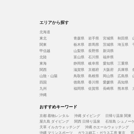
エリアから探す
北海道
東北
青森県
岩手県
宮城県
秋田県
関東
栃木県
群馬県
茨城県
埼玉県
甲信越
山梨県
長野県
新潟県
北陸
富山県
石川県
福井県
東海
静岡県
岐阜県
愛知県
三重県
関西
滋賀県
京都府
大阪府
兵庫県
山陰・山陽
鳥取県
島根県
岡山県
広島県
四国
徳島県
香川県
愛媛県
高知県
九州
福岡県
佐賀県
長崎県
熊本県
沖縄
おすすめキーワード
京都 着物レンタル
沖縄 ダイビング
日帰り温泉 関東
屋久島 ダイビング
関西 日帰り温泉
石垣島 シュノー
天草 イルカウォッチング
沖縄 ホエールウォッチング
沖縄 マリンスポーツ
ガラス細工・ガラス工房 東京
宮