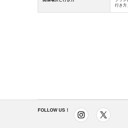
行き方
FOLLOW US！
instagram
x