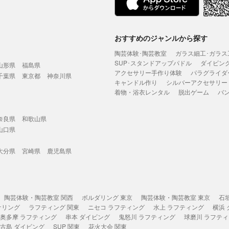
おすすめのジャンルから探す
陶芸体験･陶芸教室
ガラス細工･ガラス
SUP･スタンドアップパドル
ダイビン
山形県
福島県
アクセサリー手作り体験
パラグライダ
千葉県
東京都
神奈川県
キャンドル作り
シルバーアクセサリー
着物・浴衣レンタル
脱出ゲーム
バ
奈良県
和歌山県
山口県
大分県
宮崎県
鹿児島県
陶芸体験・陶芸教室 関西
ボルダリング 東京
陶芸体験・陶芸教室 東京
石
ケリング
ラフティング 関東
ニセコ ラフティング
水上 ラフティング
横浜
奥多摩 ラフティング
串本 ダイビング
鬼怒川 ラフティング
球磨川 ラフテ
古島 ダイビング
SUP 関東
花火大会 関東