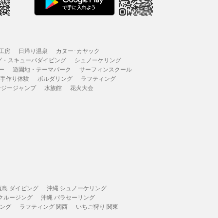
工房
日帰り温泉
カヌー･カヤック
グ・スキューバダイビング
シュノーケリング
ー
遊園地・テーマパーク
サーフィンスクール
 手作り体験
ボルダリング
ラフティング
ンジージャンプ
水族館
花火大会
垣島 ダイビング
沖縄 シュノーケリング
 クルージング
沖縄 パラセーリング
ィング
ラフティング 関西
いちご狩り 関東