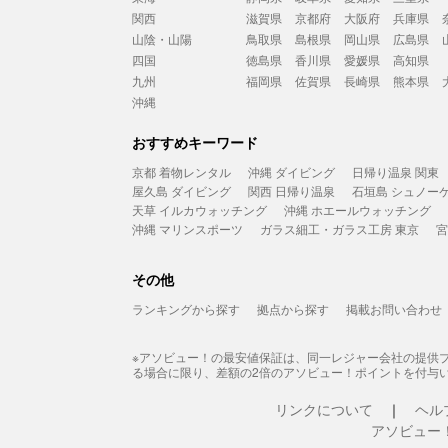
関西
滋賀県
京都府
大阪府
兵庫県
山陰・山陽
鳥取県
島根県
岡山県
広島県
四国
徳島県
香川県
愛媛県
高知県
九州
福岡県
佐賀県
長崎県
熊本県
沖縄
おすすめキーワード
京都 着物レンタル
沖縄 ダイビング
日帰り温泉 関東
屋久島 ダイビング
関西 日帰り温泉
石垣島 シュノー
天草 イルカウォッチング
沖縄 ホエールウォッチング
沖縄 マリンスポーツ
ガラス細工・ガラス工房 東京
宮
その他
ランキングから探す
拠点から探す
掲載お問い合わせ
※アソビュー！の最安値保証は、同一レジャー会社の提供
る場合に限り、差額の2倍のアソビュー！ポイントを付与
リンクについて
ヘル
アソビュー