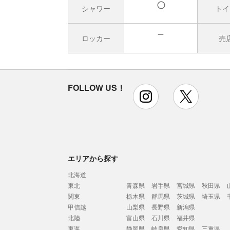
シャワー
トイ
有
ロッカー
売
無
FOLLOW US！
instagram
x
エリアから探す
北海道
東北
青森県
岩手県
宮城県
秋田県
関東
栃木県
群馬県
茨城県
埼玉県
甲信越
山梨県
長野県
新潟県
北陸
富山県
石川県
福井県
東海
静岡県
岐阜県
愛知県
三重県