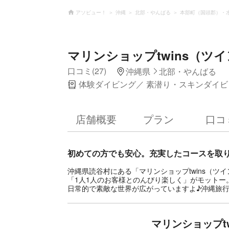
アソビュー！
沖縄
北部・やんばる
本部町（国頭郡）・
マリンショップtwins（ツ
口コミ(27)
沖縄県
北部・やんばる
体験ダイビング
素潜り・スキンダイビ
店舗概要
プラン
口コ
初めての方でも安心。充実したコースを取
沖縄県読谷村にある「マリンショップtwins（
「1人1人のお客様とのんびり楽しく」がモット
日常的で素敵な世界が広がっていますよ♪沖縄旅
マリンショップt