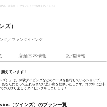
水納島・瀬底島
マリンショップtwins（ツインズ）
インズ）
ング
ファンダイビング
ミ
店舗基本情報
設備情報
り揃えています！
ツインズ）」は、体験ダイビングなどのコースを催行しているショップ。
ー。あなたにとって忘れられない思い出を提供いたします。海の中には非
行でのんびり楽しくダイビングをしましょう！
wins（ツインズ）のプラン一覧