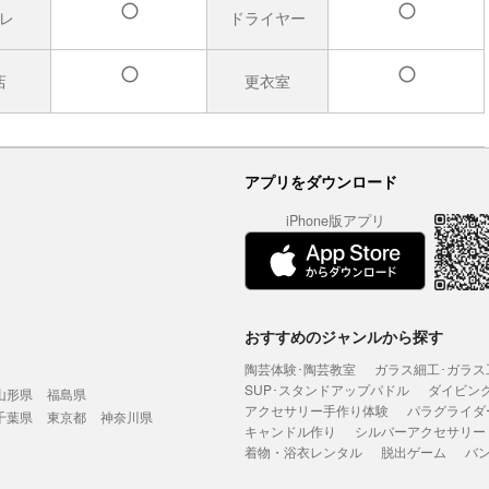
レ
ドライヤー
有
有
店
更衣室
有
有
アプリをダウンロード
iPhone版アプリ
おすすめのジャンルから探す
陶芸体験･陶芸教室
ガラス細工･ガラス
SUP･スタンドアップパドル
ダイビン
山形県
福島県
アクセサリー手作り体験
パラグライダ
千葉県
東京都
神奈川県
キャンドル作り
シルバーアクセサリー
着物・浴衣レンタル
脱出ゲーム
バ