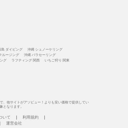
垣島 ダイビング
沖縄 シュノーケリング
 クルージング
沖縄 パラセーリング
ィング
ラフティング 関西
いちご狩り 関東
態で、他サイトがアソビュー！よりも安い価格で提供してい
象となります。
ついて
利用規約
運営会社