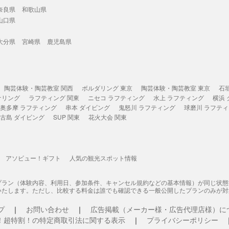
奈良県
和歌山県
山口県
大分県
宮崎県
鹿児島県
陶芸体験・陶芸教室 関西
ボルダリング 東京
陶芸体験・陶芸教室 東京
石
ケリング
ラフティング 関東
ニセコ ラフティング
水上 ラフティング
横浜
奥多摩 ラフティング
串本 ダイビング
鬼怒川 ラフティング
球磨川 ラフテ
古島 ダイビング
SUP 関東
花火大会 関東
アソビュー！ギフト
人気の観光スポット情報
プラン（体験内容、利用日、参加条件、キャンセル規約などの基本情報）が同じ状
いたします。ただし、比較する料金は誰でも確認できる一般公開したプランのみが対
プ
お問い合わせ
広告掲載（メーカー様・広告代理店様）に
！超特割！の特定商取引法に関する表示
プライバシーポリシー