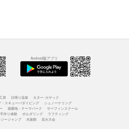
Android版アプリ
工房
日帰り温泉
カヌー･カヤック
グ・スキューバダイビング
シュノーケリング
ー
遊園地・テーマパーク
サーフィンスクール
 手作り体験
ボルダリング
ラフティング
ンジージャンプ
水族館
花火大会