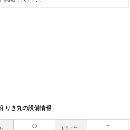
」を参照してください。
船 りき丸の設備情報
レ
ドライヤー
無
有