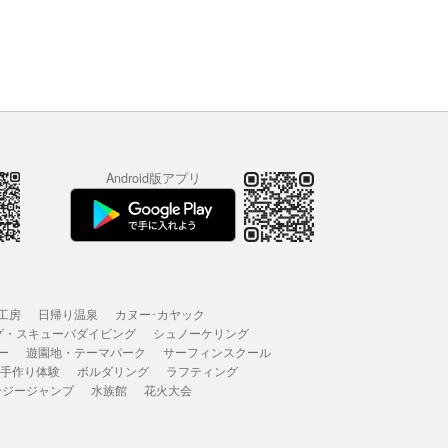
Android版アプリ
工房
日帰り温泉
カヌー･カヤック
グ・スキューバダイビング
シュノーケリング
ー
遊園地・テーマパーク
サーフィンスクール
 手作り体験
ボルダリング
ラフティング
ンジージャンプ
水族館
花火大会