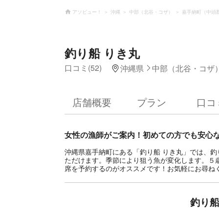
アソビュー！
沖縄
中部（北谷・コザ）
嘉手納町（中頭
釣り船 りき丸
口コミ(52)
沖縄県
中部（北谷・コザ
店舗概要
プラン
口コ
女性の漁師がご案内！初めての方でも安心
沖縄県嘉手納町にある「釣り船 りき丸」では、
ただけます。季節により狙う魚が変化します。５
席を予約するのがオススメです！お気軽にお尋ね
釣り船