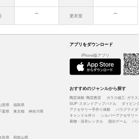
店
更衣室
無
無
アプリをダウンロード
iPhone版アプリ
おすすめのジャンルから探す
陶芸体験･陶芸教室
ガラス細工･ガラス
SUP･スタンドアップパドル
ダイビン
山形県
福島県
アクセサリー手作り体験
パラグライダ
千葉県
東京都
神奈川県
キャンドル作り
シルバーアクセサリー
着物・浴衣レンタル
脱出ゲーム
バ
奈良県
和歌山県