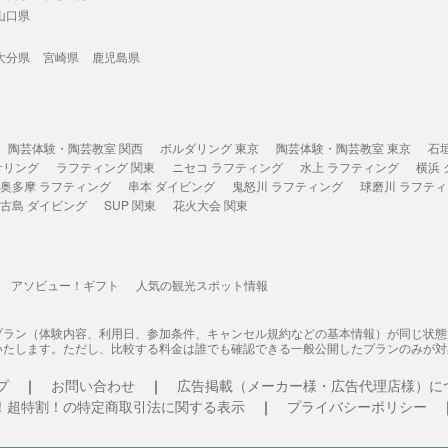
山口県
大分県
宮崎県
鹿児島県
陶芸体験・陶芸教室 関西
ボルダリング 東京
陶芸体験・陶芸教室 東京
石
ケリング
ラフティング 関東
ニセコ ラフティング
水上 ラフティング
横浜
奥多摩 ラフティング
串本 ダイビング
鬼怒川 ラフティング
球磨川 ラフテ
古島 ダイビング
SUP 関東
花火大会 関東
アソビュー！ギフト
人気の観光スポット情報
プラン（体験内容、利用日、参加条件、キャンセル規約などの基本情報）が同じ状
いたします。ただし、比較する料金は誰でも確認できる一般公開したプランのみが対
プ
お問い合わせ
広告掲載（メーカー様・広告代理店様）に
！超特割！の特定商取引法に関する表示
プライバシーポリシー