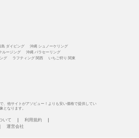
垣島 ダイビング
沖縄 シュノーケリング
 クルージング
沖縄 パラセーリング
ィング
ラフティング 関西
いちご狩り 関東
態で、他サイトがアソビュー！よりも安い価格で提供してい
象となります。
ついて
利用規約
運営会社