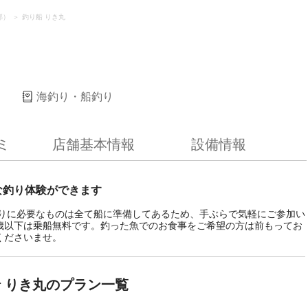
郡）
釣り船 りき丸
）
海釣り・船釣り
ミ
店舗基本情報
設備情報
な釣り体験ができます
釣りに必要なものは全て船に準備してあるため、手ぶらで気軽にご参加い
歳以下は乗船無料です。釣った魚でのお食事をご希望の方は前もってお
くださいませ。
 りき丸のプラン一覧