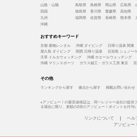
山陰・山陽
鳥取県
島根県
岡山県
広島県
四国
徳島県
香川県
愛媛県
高知県
九州
福岡県
佐賀県
長崎県
熊本県
沖縄
おすすめキーワード
京都 着物レンタル
沖縄 ダイビング
日帰り温泉 関東
屋久島 ダイビング
関西 日帰り温泉
石垣島 シュノー
天草 イルカウォッチング
沖縄 ホエールウォッチング
沖縄 マリンスポーツ
ガラス細工・ガラス工房 東京
宮
その他
ランキングから探す
拠点から探す
掲載お問い合わせ
※アソビュー！の最安値保証は、同一レジャー会社の提供
る場合に限り、差額の2倍のアソビュー！ポイントを付与
リンクについて
ヘル
アソビュー