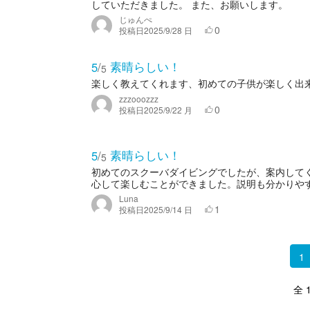
していただきました。 また、お願いします。
じゅんぺ
0
投稿日
2025/9/28 日
素晴らしい！
5
/
5
楽しく教えてくれます、初めての子供が楽しく出
zzzooozzz
0
投稿日
2025/9/22 月
素晴らしい！
5
/
5
初めてのスクーバダイビングでしたが、案内して
心して楽しむことができました。説明も分かりやす
Luna
1
投稿日
2025/9/14 日
1
全 