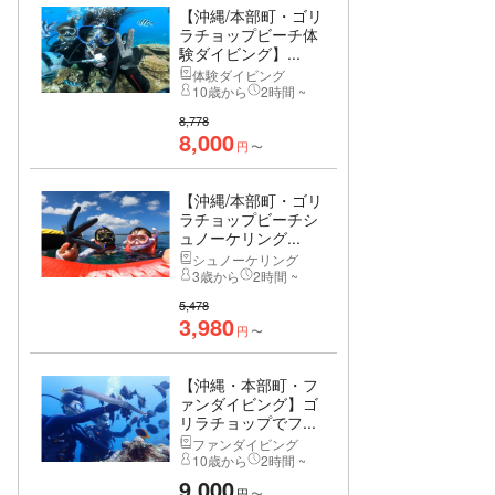
【沖縄/本部町・ゴリ
ラチョップビーチ体
験ダイビング】...
体験ダイビング
10歳から
2時間 ~
8,778
8,000
円
〜
【沖縄/本部町・ゴリ
ラチョップビーチシ
ュノーケリング...
シュノーケリング
3歳から
2時間 ~
5,478
3,980
円
〜
【沖縄・本部町・フ
ァンダイビング】ゴ
リラチョップでフ...
ファンダイビング
10歳から
2時間 ~
9,000
円
〜