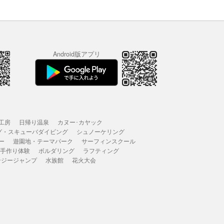
Android版アプリ
工房
日帰り温泉
カヌー･カヤック
グ・スキューバダイビング
シュノーケリング
ー
遊園地・テーマパーク
サーフィンスクール
 手作り体験
ボルダリング
ラフティング
ンジージャンプ
水族館
花火大会