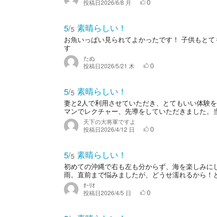
0
投稿日
2026/6/8 月
素晴らしい！
5
/
5
お魚いっぱい見られてよかったです！ 子供もとて
す
たぬ
0
投稿日
2026/5/21 木
素晴らしい！
5
/
5
妻と2人で利用させていただき、とてもいい体験
マンでレクチャー、先導をしていただきました。当
天下の大将軍ですよ
0
投稿日
2026/4/12 日
素晴らしい！
5
/
5
初めての沖縄で右も左も分からず、海を楽しみに
雨。直前まで悩みましたが、どうせ濡れるから！と
ｵｰﾘｵ
0
投稿日
2026/4/5 日