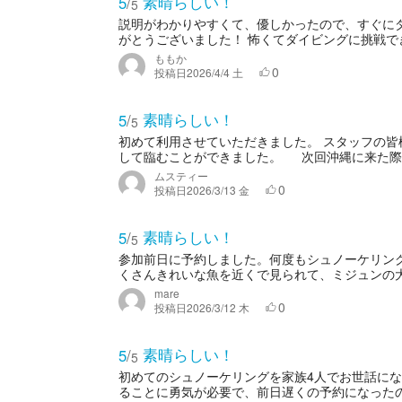
素晴らしい！
5
/
5
説明がわかりやすくて、優しかったので、すぐに
がとうございました！ 怖くてダイビングに挑戦でき
ももか
0
投稿日
2026/4/4 土
素晴らしい！
5
/
5
初めて利用させていただきました。 スタッフの
して臨むことができました。 次回沖縄に来た際
ムスティー
0
投稿日
2026/3/13 金
素晴らしい！
5
/
5
参加前日に予約しました。何度もシュノーケリン
くさんきれいな魚を近くで見られて、ミジュンの大
mare
0
投稿日
2026/3/12 木
素晴らしい！
5
/
5
初めてのシュノーケリングを家族4人でお世話に
ることに勇気が必要で、前日遅くの予約になったの