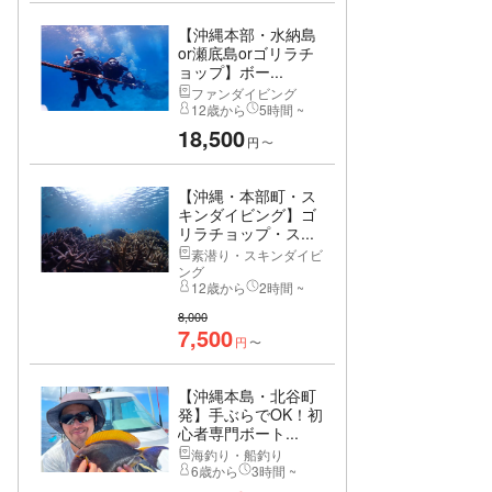
【沖縄本部・水納島
or瀬底島orゴリラチ
ョップ】ボー...
ファンダイビング
12歳から
5時間 ~
18,500
円
〜
【沖縄・本部町・ス
キンダイビング】ゴ
リラチョップ・ス...
素潜り・スキンダイビ
ング
12歳から
2時間 ~
8,000
7,500
円
〜
【沖縄本島・北谷町
発】手ぶらでOK！初
心者専門ボート...
海釣り・船釣り
6歳から
3時間 ~