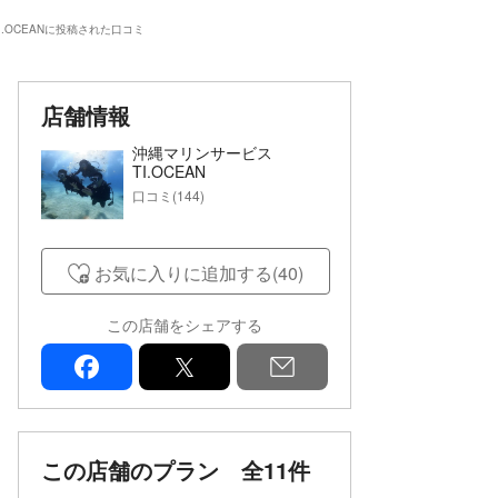
.OCEANに投稿された口コミ
店舗情報
沖縄マリンサービス
TI.OCEAN
口コミ(144)
お気に入りに追加する(40)
この店舗をシェアする
facebook
x
mail
この店舗のプラン
全11件