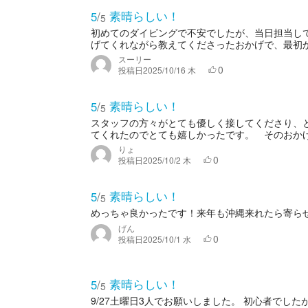
素晴らしい！
5
/
5
初めてのダイビングで不安でしたが、当日担当し
げてくれながら教えてくださったおかげで、最初か
スーリー
0
投稿日
2025/10/16 木
素晴らしい！
5
/
5
スタッフの方々がとても優しく接してくださり、
てくれたのでとても嬉しかったです。 そのおかげで
りょ
0
投稿日
2025/10/2 木
素晴らしい！
5
/
5
めっちゃ良かったです！来年も沖縄来れたら寄ら
げん
0
投稿日
2025/10/1 水
素晴らしい！
5
/
5
9/27土曜日3人でお願いしました。 初心者でし