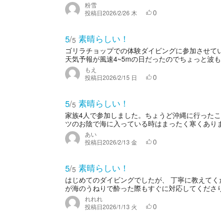
粉雪
0
投稿日
2026/2/26 木
素晴らしい！
5
/
5
ゴリラチョップでの体験ダイビングに参加させて
天気予報が風速4~5mの日だったのでちょっと波も
もえ
0
投稿日
2026/2/15 日
素晴らしい！
5
/
5
家族4人で参加しました。ちょうど沖縄に行った
ツのお陰で海に入っている時はまったく寒くありま
あい
0
投稿日
2026/2/13 金
素晴らしい！
5
/
5
はじめてのダイビングでしたが、 丁寧に教えてく
が海のうねりで酔った際もすぐに対応してくださり助
れれれ
0
投稿日
2026/1/13 火