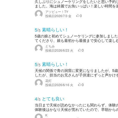
久しぶりにシュノーケリングをしたいと思い予約
ました。海は綺麗でお魚いっぱい！楽しい時間を過ご
アソビュー！TY
0
投稿日
2026/7/3 金
素晴らしい！
5
/
5
5歳の娘と初めてシュノーケリングに参加しました
てくださり、娘も最初から最後まで安心して楽しむ
とちみ
0
投稿日
2026/6/23 火
素晴らしい！
5
/
5
天候の関係で青の洞窟に変更になりましたが、5歳
したが、担当のお兄さんが子供達にずっと声かけを
花灯
0
投稿日
2026/6/16 火
とても良い
4
/
5
当日まで天候が読めなかったにも関わらず、体験
体験後はかなり天候が荒れていたので、早朝から
K