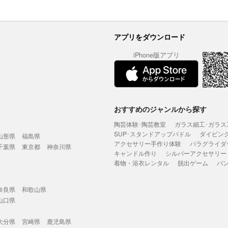
アプリをダウンロード
iPhone版アプリ
おすすめのジャンルから探す
陶芸体験･陶芸教室
ガラス細工･ガラス
SUP･スタンドアップパドル
ダイビン
山形県
福島県
アクセサリー手作り体験
パラグライダ
千葉県
東京都
神奈川県
キャンドル作り
シルバーアクセサリー
着物・浴衣レンタル
脱出ゲーム
バ
奈良県
和歌山県
山口県
大分県
宮崎県
鹿児島県