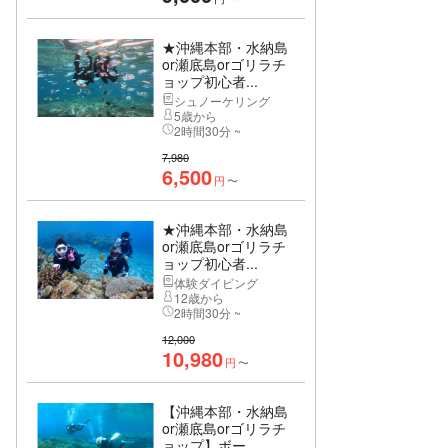
★沖縄本部・水納島
or瀬底島orゴリラチ
ョップ初心者...
シュノーケリング
5歳から
2時間30分 ~
7,980
6,500
円
〜
★沖縄本部・水納島
or瀬底島orゴリラチ
ョップ初心者...
体験ダイビング
12歳から
2時間30分 ~
12,000
10,980
円
〜
【沖縄本部・水納島
or瀬底島orゴリラチ
ョップ】ボー...