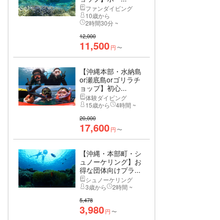
ファンダイビング
10歳から
2時間30分 ~
12,000
11,500
円
〜
【沖縄本部・水納島
or瀬底島orゴリラチ
ョップ】初心...
体験ダイビング
15歳から
4時間 ~
20,000
17,600
円
〜
【沖縄・本部町・シ
ュノーケリング】お
得な団体向けプラ...
シュノーケリング
3歳から
2時間 ~
5,478
3,980
円
〜