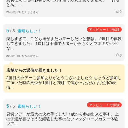
と岳」...
0
いいね
2025/5/29
とくとくさん
5
/
アソビュー！で体験
5
素晴らしい！
楽しすぎて、こども達がまたカヌーしたいと懇願。 2度目の体験
してきました。 1度目は干潮でカヌーからもシオマネキやハゼ
な...
0
いいね
2025/4/10
ももんがさん
店舗からの返信が届きました！
2度目のツアーご参加ありがとうございました☆ ちょうど参加し
て頂いた時の潮位が1度目と2度目で違かったため また別の表
情...
5
/
アソビュー！で体験
5
素晴らしい！
貸切ツアーが最大の決め手でした! 1歳から参加出来る事も、上
の子達が喜びそうな経験した事のないマングローブカヌー体験
ツア...