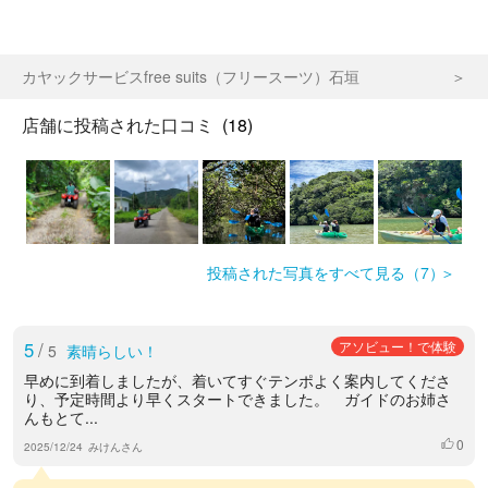
カヤックサービスfree suits（フリースーツ）石垣
店舗に投稿された口コミ
(18)
投稿された写真をすべて見る（7）
5
/
アソビュー！で体験
5
素晴らしい！
早めに到着しましたが、着いてすぐテンポよく案内してくださ
り、予定時間より早くスタートできました。 ガイドのお姉さ
んもとて...
0
いいね
2025/12/24
みけんさん