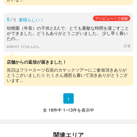
5
/
アソビュー！で体験
5
素晴らしい！
幼稚園（年長）の子供と2人で、とても素敵な時間を過ごすこと
ができました。どうもありがとうございました。 少し早く着い
たの...
6
いいね
2023/4/1
ひろむんさん
店舗からの返信が届きました！
先日はフリースーツ石垣のカヤックツアーにご参加頂きありが
とうございました☆ たくさん感想も書いて頂きありがとうござ
います...
1
全 18件中 1~13件を表示中
関連エリア