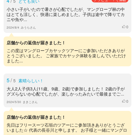
4
/
5
とても良い
小さい子がいたので暑さが心配でしたが、マングローブ林の中
はとても涼しく、快適に楽しめました。子供は途中で降りてカ
ニや魚や...
0
いいね
2024/8/4
みうらさん
店舗からの返信が届きました！
この度はマングローブカヤックツアーにご参加いただきありが
とうございました。 ご家族でカヤック体験を楽しんでいただけ
ました...
5
/
5
素晴らしい！
大人2人子供3人(11歳、9歳、2歳)で参加しました！ 2歳の子が
グズらないか心配でしたが、楽しかったみたいで最後までご...
0
いいね
2024/5/30
まきこさん
店舗からの返信が届きました！
先日はフリースーツ石垣のツアーにご参加頂きありがとうござ
いました☆ 代表の長谷川と申します。 お子様と一緒にマングロ
ー...