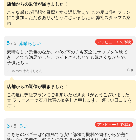
店舗からの返信が届きました！
こんな感じが理想で目標とする返信覚えて この度は弊社プラン
にご参加いただきありがとうございました☆ 弊社スタッフの案
内...
5
/
アソビュー！で体験
5
素晴らしい！
素晴らしい景色のなか、小3の下の子も安全にサップを体験で
き、とても満足でした。ガイドさんもとても気さくなかたで、
子供たち...
0
いいね
2025/7/24
わたるりさん
店舗からの返信が届きました！
この度は弊社プランにご参加いただきありがとうございました
☆ フリースーツ石垣代表の長谷川と申します。 嬉しい口コミを
ご...
3
/
アソビュー！で体験
5
良い
こちらのバギーは石垣島でも安い部類で機材の関係からか完全
貸切なんで他のお客さんに気を遣う必要がありません。 「おも