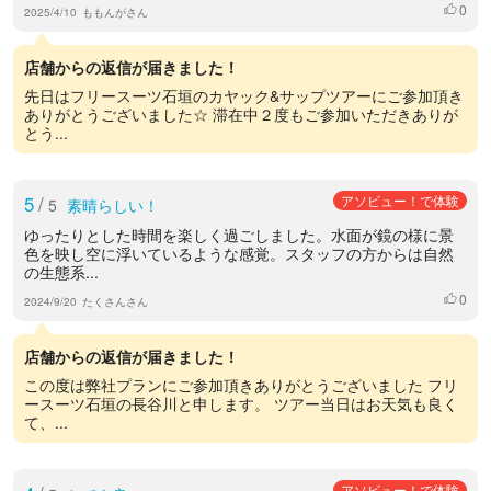
0
いいね
2025/4/10
ももんがさん
店舗からの返信が届きました！
先日はフリースーツ石垣のカヤック&サップツアーにご参加頂き
ありがとうございました☆ 滞在中２度もご参加いただきありが
とう...
5
/
アソビュー！で体験
5
素晴らしい！
ゆったりとした時間を楽しく過ごしました。水面が鏡の様に景
色を映し空に浮いているような感覚。スタッフの方からは自然
の生態系...
0
いいね
2024/9/20
たくさんさん
店舗からの返信が届きました！
この度は弊社プランにご参加頂きありがとうございました フリ
ースーツ石垣の長谷川と申します。 ツアー当日はお天気も良く
て、...
アソビュー！で体験