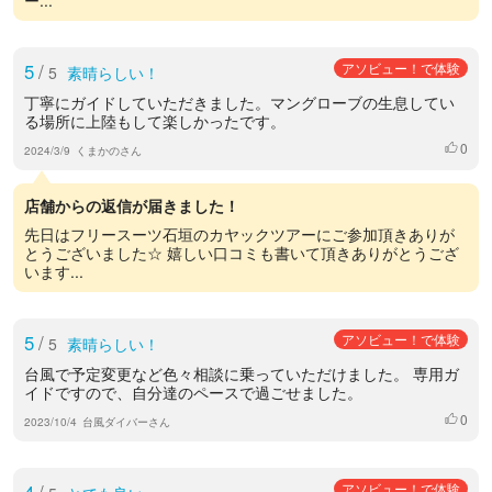
5
/
アソビュー！で体験
5
素晴らしい！
丁寧にガイドしていただきました。マングローブの生息してい
る場所に上陸もして楽しかったです。
0
いいね
2024/3/9
くまかのさん
店舗からの返信が届きました！
先日はフリースーツ石垣のカヤックツアーにご参加頂きありが
とうございました☆ 嬉しい口コミも書いて頂きありがとうござ
います...
5
/
アソビュー！で体験
5
素晴らしい！
台風で予定変更など色々相談に乗っていただけました。 専用ガ
イドですので、自分達のペースで過ごせました。
0
いいね
2023/10/4
台風ダイバーさん
4
/
アソビュー！で体験