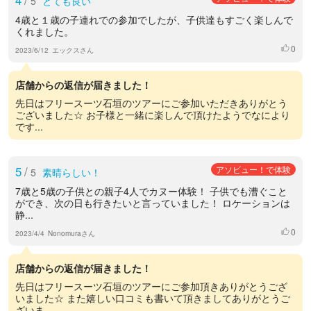
5
とても良い
4歳と１歳の子連れでの参加でしたが、子供達もすごく楽しんで
くれました。
0
いいね
2023/6/12
エックスさん
店舗からの返信が届きました！
先日はフリースーツ石垣のツアーにご参加いただきありがとう
ございました☆ お子様と一緒に楽しんで頂けたようでなにより
です...
5
/
アソビュー！で体験
5
素晴らしい！
7歳と5歳の子供との親子4人でカヌー体験！ 子供でも漕ぐこと
ができ、次の日も行きたいと言っていました！ ロケーションは
静...
0
いいね
2023/4/4
Nonomuraさん
店舗からの返信が届きました！
先日はフリースーツ石垣のツアーにご参加頂きありがとうござ
いました☆ また嬉しい口コミも書いて頂きましてありがとうご
ざいま...