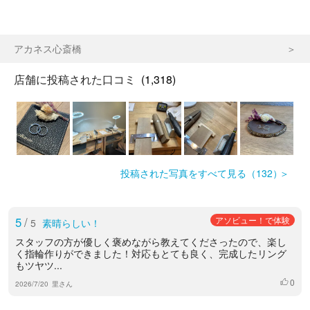
アカネス心斎橋
店舗に投稿された口コミ
(1,318)
投稿された写真をすべて見る（132）
5
/
アソビュー！で体験
5
素晴らしい！
スタッフの方が優しく褒めながら教えてくださったので、楽し
く指輪作りができました！対応もとても良く、完成したリング
もツヤツ...
0
いいね
2026/7/20
里さん