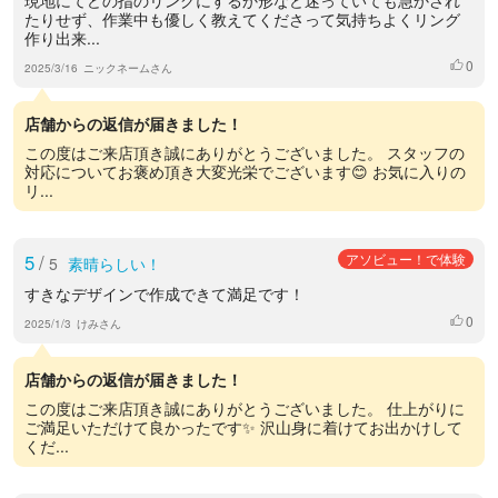
たりせず、作業中も優しく教えてくださって気持ちよくリング
作り出来...
0
いいね
2025/3/16
ニックネームさん
店舗からの返信が届きました！
この度はご来店頂き誠にありがとうございました。 スタッフの
対応についてお褒め頂き大変光栄でございます😊 お気に入りの
リ...
5
/
アソビュー！で体験
5
素晴らしい！
すきなデザインで作成できて満足です！
0
いいね
2025/1/3
けみさん
店舗からの返信が届きました！
この度はご来店頂き誠にありがとうございました。 仕上がりに
ご満足いただけて良かったです✨ 沢山身に着けてお出かけして
くだ...