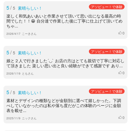
5
/
アソビュー！で体験
5
素晴らしい！
楽しく和気あいあいと作業させて頂いて思い出になる最高の時
間でした！！😁 自分達で作業した後に丁寧に仕上げて頂いてめ
ちゃ...
0
いいね
2026/4/17
こーきさん
5
/
アソビュー！で体験
5
素晴らしい！
娘と２人で行きました´◡` お店の方はとても親切で丁寧に対応し
て頂きました 楽しい思い出と良い経験ができて感謝です あり...
0
いいね
2026/1/19
ともさん
5
/
アソビュー！で体験
5
素晴らしい！
素材とデザインの種類などが金額別に選べて嬉しかった。下調
べしていなかったのは私や落ち度だがこの体験のページに金額
表を載せ...
0
いいね
2025/11/9
ニックさん