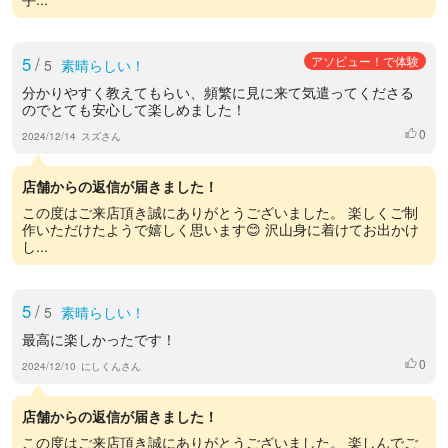
5
/
アソビュー！で体験
5
素晴らしい！
分かりやすく教えてもらい、頻繁に見に来て気遣ってくださる
のでとても安心して楽しめました！
0
いいね
2024/12/14
スズさん
店舗からの返信が届きました！
この度はご来店頂き誠にありがとうございました。 楽しくご制
作いただけたようで嬉しく思います😊 沢山身に着けてお出かけ
し...
5
/
5
素晴らしい！
最高に楽しかったです！
0
いいね
2024/12/10
にしくんさん
店舗からの返信が届きました！
この度はご来店頂き誠にありがとうございました。 楽しんでご