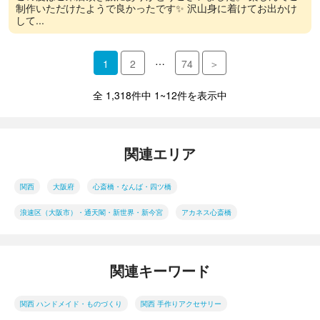
制作いただけたようで良かったです✨ 沢山身に着けてお出かけ
して...
…
1
2
74
＞
全 1,318件中 1~12件を表示中
関連エリア
関西
大阪府
心斎橋・なんば・四ツ橋
浪速区（大阪市）・通天閣・新世界・新今宮
アカネス心斎橋
関連キーワード
関西 ハンドメイド・ものづくり
関西 手作りアクセサリー