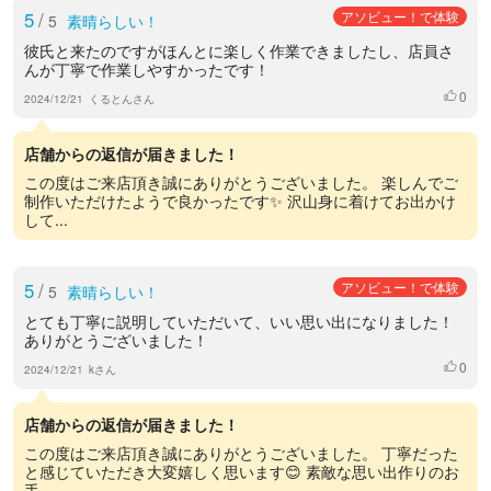
5
/
アソビュー！で体験
5
素晴らしい！
彼氏と来たのですがほんとに楽しく作業できましたし、店員さ
んが丁寧で作業しやすかったです！
0
いいね
2024/12/21
くるとんさん
店舗からの返信が届きました！
この度はご来店頂き誠にありがとうございました。 楽しんでご
制作いただけたようで良かったです✨ 沢山身に着けてお出かけ
して...
5
/
アソビュー！で体験
5
素晴らしい！
とても丁寧に説明していただいて、いい思い出になりました！
ありがとうございました！
0
いいね
2024/12/21
kさん
店舗からの返信が届きました！
この度はご来店頂き誠にありがとうございました。 丁寧だった
と感じていただき大変嬉しく思います😊 素敵な思い出作りのお
手...