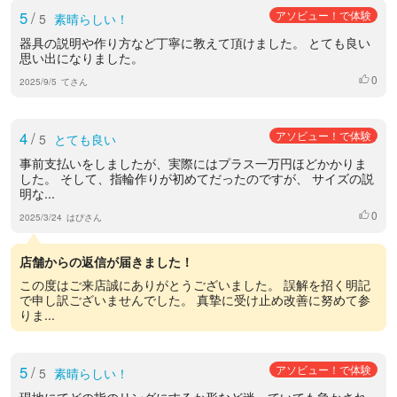
5
/
アソビュー！で体験
5
素晴らしい！
器具の説明や作り方など丁寧に教えて頂けました。 とても良い
思い出になりました。
0
いいね
2025/9/5
てさん
4
/
アソビュー！で体験
5
とても良い
事前支払いをしましたが、実際にはプラス一万円ほどかかりま
した。 そして、指輪作りが初めてだったのですが、 サイズの説
明な...
0
いいね
2025/3/24
はぴさん
店舗からの返信が届きました！
この度はご来店誠にありがとうございました。 誤解を招く明記
で申し訳ございませんでした。 真摯に受け止め改善に努めて参
りま...
5
/
アソビュー！で体験
5
素晴らしい！
現地にてどの指のリングにするか形など迷っていても急かされ