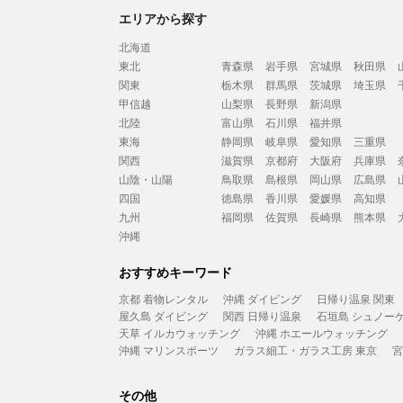
エリアから探す
北海道
東北
青森県
岩手県
宮城県
秋田県
関東
栃木県
群馬県
茨城県
埼玉県
甲信越
山梨県
長野県
新潟県
北陸
富山県
石川県
福井県
東海
静岡県
岐阜県
愛知県
三重県
関西
滋賀県
京都府
大阪府
兵庫県
山陰・山陽
鳥取県
島根県
岡山県
広島県
四国
徳島県
香川県
愛媛県
高知県
九州
福岡県
佐賀県
長崎県
熊本県
沖縄
おすすめキーワード
京都 着物レンタル
沖縄 ダイビング
日帰り温泉 関東
屋久島 ダイビング
関西 日帰り温泉
石垣島 シュノー
天草 イルカウォッチング
沖縄 ホエールウォッチング
沖縄 マリンスポーツ
ガラス細工・ガラス工房 東京
宮
その他