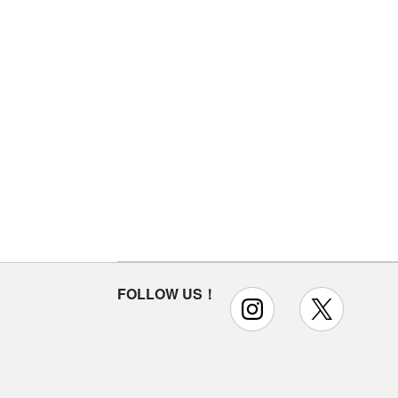
FOLLOW US！
instagram
x