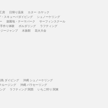
工房
日帰り温泉
カヌー･カヤック
グ・スキューバダイビング
シュノーケリング
ー
遊園地・テーマパーク
サーフィンスクール
 手作り体験
ボルダリング
ラフティング
ンジージャンプ
水族館
花火大会
垣島 ダイビング
沖縄 シュノーケリング
 クルージング
沖縄 パラセーリング
ィング
ラフティング 関西
いちご狩り 関東