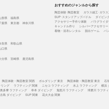
おすすめのジャンルから探す
陶芸体験･陶芸教室
ガラス細工･ガラス
SUP･スタンドアップパドル
ダイビン
山形県
福島県
アクセサリー手作り体験
パラグライダ
千葉県
東京都
神奈川県
キャンドル作り
シルバーアクセサリー
着物・浴衣レンタル
脱出ゲーム
バ
奈良県
和歌山県
山口県
大分県
宮崎県
鹿児島県
陶芸体験・陶芸教室 関西
ボルダリング 東京
陶芸体験・陶芸教室 東京
石
ケリング
ラフティング 関東
ニセコ ラフティング
水上 ラフティング
横浜
奥多摩 ラフティング
串本 ダイビング
鬼怒川 ラフティング
球磨川 ラフテ
古島 ダイビング
SUP 関東
花火大会 関東