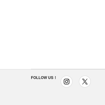
FOLLOW US！
instagram
x