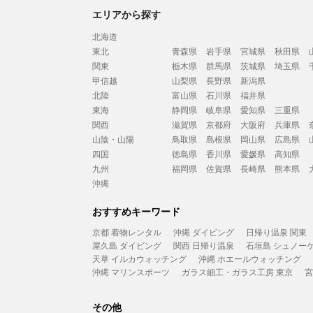
エリアから探す
北海道
東北
青森県
岩手県
宮城県
秋田県
関東
栃木県
群馬県
茨城県
埼玉県
甲信越
山梨県
長野県
新潟県
北陸
富山県
石川県
福井県
東海
静岡県
岐阜県
愛知県
三重県
関西
滋賀県
京都府
大阪府
兵庫県
山陰・山陽
鳥取県
島根県
岡山県
広島県
四国
徳島県
香川県
愛媛県
高知県
九州
福岡県
佐賀県
長崎県
熊本県
沖縄
おすすめキーワード
京都 着物レンタル
沖縄 ダイビング
日帰り温泉 関東
屋久島 ダイビング
関西 日帰り温泉
石垣島 シュノー
天草 イルカウォッチング
沖縄 ホエールウォッチング
沖縄 マリンスポーツ
ガラス細工・ガラス工房 東京
宮
その他