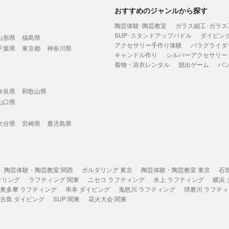
おすすめのジャンルから探す
陶芸体験･陶芸教室
ガラス細工･ガラス
SUP･スタンドアップパドル
ダイビン
山形県
福島県
アクセサリー手作り体験
パラグライダ
千葉県
東京都
神奈川県
キャンドル作り
シルバーアクセサリー
着物・浴衣レンタル
脱出ゲーム
バ
奈良県
和歌山県
山口県
大分県
宮崎県
鹿児島県
陶芸体験・陶芸教室 関西
ボルダリング 東京
陶芸体験・陶芸教室 東京
石
ケリング
ラフティング 関東
ニセコ ラフティング
水上 ラフティング
横浜
奥多摩 ラフティング
串本 ダイビング
鬼怒川 ラフティング
球磨川 ラフテ
古島 ダイビング
SUP 関東
花火大会 関東