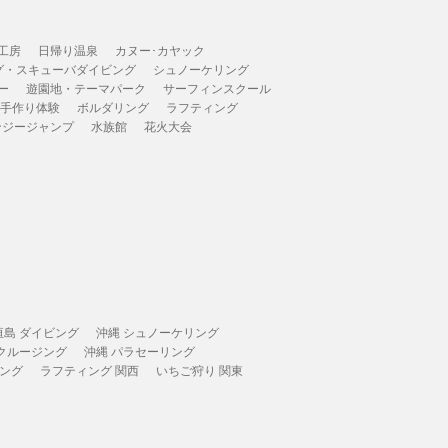
工房
日帰り温泉
カヌー･カヤック
グ・スキューバダイビング
シュノーケリング
ー
遊園地・テーマパーク
サーフィンスクール
 手作り体験
ボルダリング
ラフティング
ンジージャンプ
水族館
花火大会
垣島 ダイビング
沖縄 シュノーケリング
 クルージング
沖縄 パラセーリング
ィング
ラフティング 関西
いちご狩り 関東