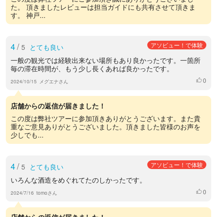
た。 頂きましたレビューは担当ガイドにも共有させて頂きま
す。 神戸...
4
/
アソビュー！で体験
5
とても良い
一般の観光では経験出来ない場所もあり良かったです。一箇所
毎の滞在時間が、もう少し長くあれば良かったです。
0
いいね
2024/10/15
メグエナさん
店舗からの返信が届きました！
この度は弊社ツアーに参加頂きありがとうございます。また貴
重なご意見ありがとうございました。頂きました皆様のお声を
少しでも...
4
/
アソビュー！で体験
5
とても良い
いろんな酒造をめぐれてたのしかったです。
0
いいね
2024/7/16
tomoさん
店舗からの返信が届きました！