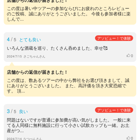
この度は暑い中ツアーの参加ならびにお疲れのところレビュー
のご投稿、誠にありがとうございました。 今後も参加者様に楽
しんで...
4
/
アソビュー！で体験
5
とても良い
いろんな酒蔵を巡り、たくさん呑めました、幸せ🥰
0
いいね
2024/7/15
さごちゃんさん
店舗からの返信が届きました！
この度は、数あるツアーの中から弊社をお選び頂きまして、誠
にありがとうございました。 また、高評価を頂き大変恐縮で
す。 頂...
3
/
アソビュー！で体験
5
良い
問題はないですが普通に参加費が高い気がしました。 一般に来
てる人同様に無料施設に行って小さい試飲カップも一緒。お土
産がつ...
0
いいね
2024/7/14
なつぺんさん