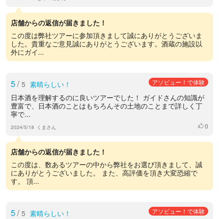
店舗からの返信が届きました！
この度は弊社ツアーに参加頂きまして誠にありがとうございま
した。貴重なご意見誠にありがとうございます。酒蔵の施設以
外にガイ...
5
/
アソビュー！で体験
5
素晴らしい！
日本酒を理解するのに良いツアーでした！ ガイドさんの知識が
豊富で、日本酒のことはもちろんその土地のことまで詳しく丁
寧で...
0
いいね
2024/5/18
くまさん
店舗からの返信が届きました！
この度は、数あるツアーの中から弊社をお選び頂きまして、誠
にありがとうございました。 また、高評価を頂き大変恐縮で
す。 頂...
5
/
アソビュー！で体験
5
素晴らしい！