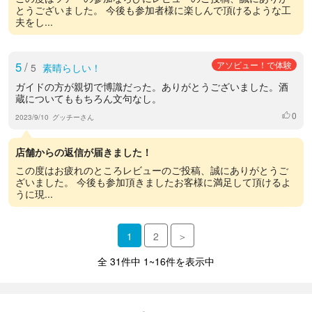
とうございました。 今後も参加者様に楽しんで頂けるような工
夫をし...
5
/
アソビュー！で体験
5
素晴らしい！
ガイドの方が親切で博識だった。ありがとうございました。酒
蔵についてももちろん文句なし。
0
いいね
2023/9/10
グッチーさん
店舗からの返信が届きました！
この度はお疲れのところレビューのご投稿、誠にありがとうご
ざいました。 今後も参加頂きましたお客様に満足して頂けるよ
うに現...
1
2
＞
全 31件中 1~16件を表示中