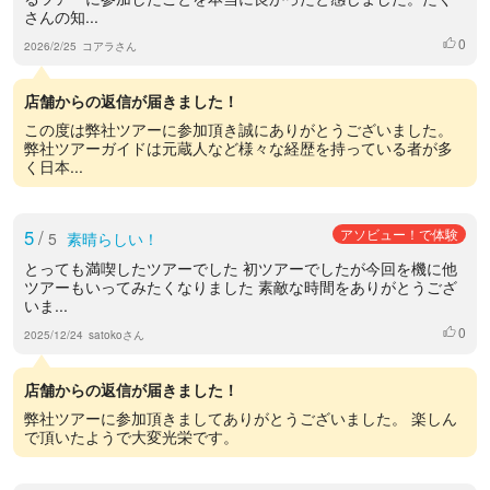
さんの知...
0
いいね
2026/2/25
コアラさん
店舗からの返信が届きました！
この度は弊社ツアーに参加頂き誠にありがとうございました。
弊社ツアーガイドは元蔵人など様々な経歴を持っている者が多
く日本...
5
/
アソビュー！で体験
5
素晴らしい！
とっても満喫したツアーでした 初ツアーでしたが今回を機に他
ツアーもいってみたくなりました 素敵な時間をありがとうござ
いま...
0
いいね
2025/12/24
satokoさん
店舗からの返信が届きました！
弊社ツアーに参加頂きましてありがとうございました。 楽しん
で頂いたようで大変光栄です。