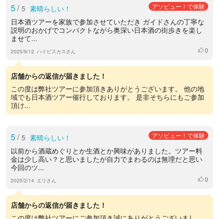
5
/
アソビュー！で体験
5
素晴らしい！
日本酒ツアーを家族で参加させていただき ガイドさんの丁寧な
説明のおかげでコンパクトながら奥深い日本酒の街歩きを楽し
ませて...
0
いいね
2025/9/12
ハイビスカスさん
店舗からの返信が届きました！
この度は弊社ツアーに参加頂きありがとうございます。 他の地
域でも日本酒ツアー催行しております。 是非そちらにもご参加
頂け...
5
/
アソビュー！で体験
5
素晴らしい！
以前から酒蔵めぐりとか生酒とか興味がありました。ツアー料
金は少し高い？と思いましたが自力でまわるのは無理だと思い
今回のツ...
0
いいね
2025/2/14
エリさん
店舗からの返信が届きました！
この度は弊社ツアーにご参加頂き誠にありがとうございまし