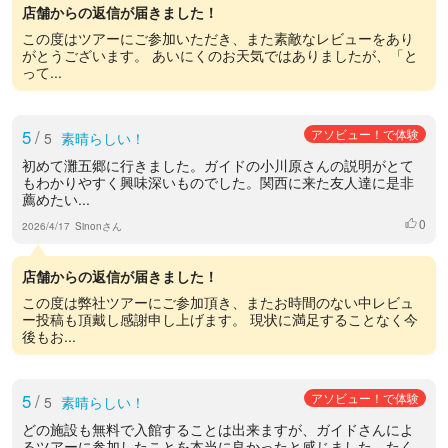
店舗からの返信が届きました！
この度はツアーにご参加いただき、また素敵なレビューをあり
がとうございます。 あいにくのお天気ではありましたが、「と
って...
5
/
アソビュー！で体験
5
素晴らしい！
初めて灘五郷に行きました。ガイドの小川原さんの説明がとて
もわかりやすく興味深いものでした。関西に来た友人達に是非
薦めたい...
0
いいね
2026/4/17
Sinonさん
店舗からの返信が届きました！
この度は弊社ツアーにご参加頂き、またお時間のない中レビュ
ー投稿も頂戴し感謝申し上げます。 現状に満足することなく今
後もお...
5
/
アソビュー！で体験
5
素晴らしい！
どの施設も無料で入館することは出来ますが、ガイドさんによ
るツアーに参加したことを本当に良かったと感じました。たく