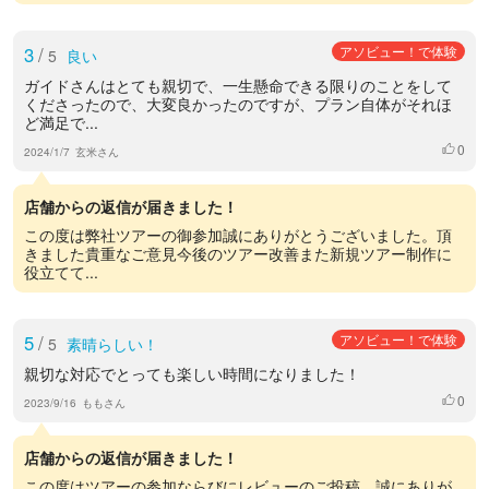
3
/
アソビュー！で体験
5
良い
ガイドさんはとても親切で、一生懸命できる限りのことをして
くださったので、大変良かったのですが、プラン自体がそれほ
ど満足で...
0
いいね
2024/1/7
玄米さん
店舗からの返信が届きました！
この度は弊社ツアーの御参加誠にありがとうございました。頂
きました貴重なご意見今後のツアー改善また新規ツアー制作に
役立てて...
5
/
アソビュー！で体験
5
素晴らしい！
親切な対応でとっても楽しい時間になりました！
0
いいね
2023/9/16
ももさん
店舗からの返信が届きました！
この度はツアーの参加ならびにレビューのご投稿、誠にありが