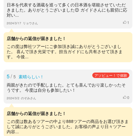
日本を代表する酒蔵を巡って多くの日本酒を堪能させていただ
きました。ありがとうございました😊 ガイドさんにも親切に応
対い...
1
いいね
2024/3/17
リョウさん
店舗からの返信が届きました！
この度は弊社ツアーにご参加頂き誠にありがとうございまし
た。 喜んで頂き光栄です。担当ガイドにも共有させて頂きま
す。 今後...
5
/
アソビュー！で体験
5
素晴らしい！
両親がきたので手配しました。とても喜んでおり楽しかったそ
うです。 今度は自分も参加したい！
0
いいね
2024/3/2
のぞみさん
店舗からの返信が届きました！
この度は数あるツアーの中より888ツアーの商品をお選び頂きま
して誠にありがとうございました。お客様の声より日々ツアー
内容...