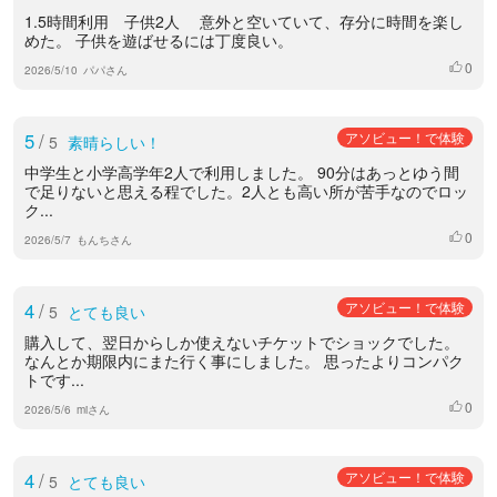
1.5時間利用 子供2人 意外と空いていて、存分に時間を楽し
めた。 子供を遊ばせるには丁度良い。
0
いいね
2026/5/10
パパさん
5
/
アソビュー！で体験
5
素晴らしい！
中学生と小学高学年2人で利用しました。 90分はあっとゆう間
で足りないと思える程でした。2人とも高い所が苦手なのでロッ
ク...
0
いいね
2026/5/7
もんちさん
4
/
アソビュー！で体験
5
とても良い
購入して、翌日からしか使えないチケットでショックでした。
なんとか期限内にまた行く事にしました。 思ったよりコンパク
トです...
0
いいね
2026/5/6
miさん
4
/
アソビュー！で体験
5
とても良い