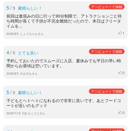
5
/
アソビュー！で体験
5
素晴らしい！
前回は激混みの日に行って90分制限で、アトラクションごと待
ち時間が長くて子供が不完全燃焼だったので、本日はフリータ
イムを...
1
いいね
2026/8/5
しょうちゃんさん
4
/
アソビュー！で体験
5
とても良い
予約しておいたのでスムーズに入店、夏休みでも平日の早い時
間からお昼頃は空いています。
0
いいね
2026/8/5
のんのんさん
5
/
アソビュー！で体験
5
素晴らしい！
子どもとヘトヘトになれるので非常に良いです。あとフードコ
ートが近いのもグッド
0
いいね
2026/7/18
のむらこうじさん
アソビュー！で体験