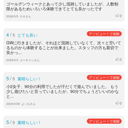
ゴールデンウィークとあって少し混雑していましたが、人数制
限があるためいろいろ体験できてとても良かったです
0
いいね
2026/5/5
ナオさん
4
/
アソビュー！で体験
5
とても良い
GWに行きましたが、それほど混雑していなくて、次々と空いて
るものから体験することが出来ました。スタッフの方も親切で
良かっ...
0
いいね
2026/5/3
ユーキャンさん
5
/
アソビュー！で体験
5
素晴らしい！
小2女子、90分の利用でしたが汗だくで遊んでいました。 もう
少し遊びたいと言っていましたが、90分でちょうどいいのかな
と...
0
いいね
2026/4/26
よっちさん
5
/
アソビュー！で体験
5
素晴らしい！