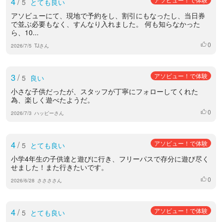
4
/
5
とても良い
アソビューにて、現地で予約をし、割引にもなったし、当日券
で並ぶ必要もなく、すんなり入れました。 何も知らなかった
ら、10...
0
いいね
2026/7/5
TJさん
3
/
アソビュー！で体験
5
良い
小さな子供だったが、スタッフが丁寧にフォローしてくれた
為、楽しく遊べたようだ。
0
いいね
2026/7/3
ハッピーさん
4
/
アソビュー！で体験
5
とても良い
小学4年生の子供達と遊びに行き、フリーパスで存分に遊び尽く
せました！また行きたいです。
0
いいね
2026/6/28
ささささん
4
/
アソビュー！で体験
5
とても良い