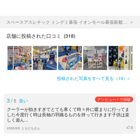
スペースアスレチック トンデミ幕張 イオンモール幕張新都心店
店舗に投稿された口コミ
(318)
投稿された写真をすべて見る（19）
3
/
アソビュー！で体験
5
良い
クーラーが効きすぎてとても寒くて時々外に暖まりに行ってま
した今度行く時は長袖の羽織るものを持って行きます子供は楽
しく遊ん...
0
いいね
2026/8/6
ともだちさん