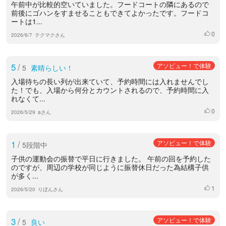
午前中が比較的空いていました。フードコートの隣にあるので
前後にゴハンをすませることもできてよかったです。フードコ
ートは1...
0
いいね
2026/6/7
テクマクさん
5
/
アソビュー！で体験
5
素晴らしい！
入場待ちの長い列が出来ていて、予約時間には入れませんでし
た！でも、入場から何分とカウントされるので、予約時間に入
れなくて...
0
いいね
2026/5/29
aさん
1
/
アソビュー！で体験
5段階中
子供の運動会の振替で平日に行きました。 午前の回を予約した
のですが、周辺の学校が同じように振替休日だった為結構子供
が多く...
1
いいね
2026/5/20
りぼんさん
3
/
アソビュー！で体験
5
良い