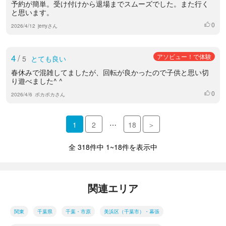
予約が簡単。受け付けから退場までスムーズでした。また行く
と思います。
0
いいね
2026/4/12
jerryさん
4
/
アソビュー！で体験
5
とても良い
春休みで混雑してましたが、回転が良かったので子供と思い切
り遊べました^ ^
0
いいね
2026/4/6
ポカポカさん
…
1
2
18
＞
全 318件中 1~18件を表示中
関連エリア
関東
千葉県
千葉・市原
美浜区（千葉市）・幕張