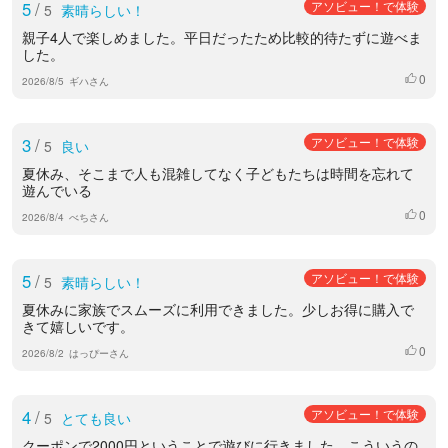
5
/
アソビュー！で体験
5
素晴らしい！
親子4人で楽しめました。平日だったため比較的待たずに遊べま
した。
0
いいね
2026/8/5
ギハさん
3
/
アソビュー！で体験
5
良い
夏休み、そこまで人も混雑してなく子どもたちは時間を忘れて
遊んでいる
0
いいね
2026/8/4
べちさん
5
/
アソビュー！で体験
5
素晴らしい！
夏休みに家族でスムーズに利用できました。少しお得に購入で
きて嬉しいです。
0
いいね
2026/8/2
はっぴーさん
4
/
アソビュー！で体験
5
とても良い
クーポンで2000円ということで遊びに行きました。こういうの