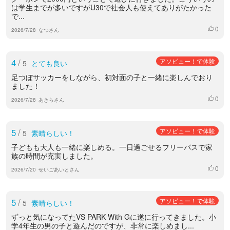
は学生までが多いですがU30で社会人も使えてありがたかった
で...
0
いいね
2026/7/28
なつさん
4
/
アソビュー！で体験
5
とても良い
足つぼサッカーをしながら、初対面の子と一緒に楽しんでおり
ました！
0
いいね
2026/7/28
あきらさん
5
/
アソビュー！で体験
5
素晴らしい！
子どもも大人も一緒に楽しめる。一日過ごせるフリーパスで家
族の時間が充実しました。
0
いいね
2026/7/20
せいごあいとさん
5
/
アソビュー！で体験
5
素晴らしい！
ずっと気になってたVS PARK With Gに遂に行ってきました。小
学4年生の男の子と遊んだのですが、非常に楽しめまし...