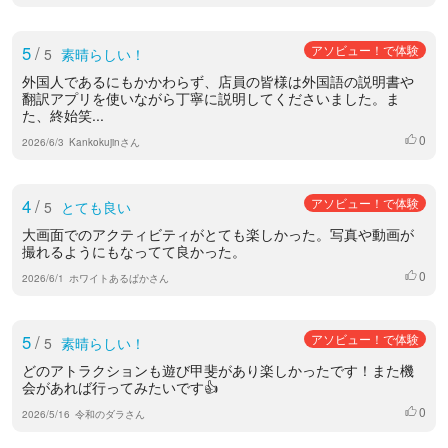
5
/
アソビュー！で体験
5
素晴らしい！
外国人であるにもかかわらず、店員の皆様は外国語の説明書や
翻訳アプリを使いながら丁寧に説明してくださいました。ま
た、終始笑...
0
いいね
2026/6/3
Kankokujinさん
4
/
アソビュー！で体験
5
とても良い
大画面でのアクティビティがとても楽しかった。写真や動画が
撮れるようにもなってて良かった。
0
いいね
2026/6/1
ホワイトあるぱかさん
5
/
アソビュー！で体験
5
素晴らしい！
どのアトラクションも遊び甲斐があり楽しかったです！また機
会があれば行ってみたいです👍
0
いいね
2026/5/16
令和のダラさん