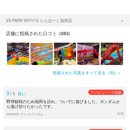
VS PARK WITH G ららぽーと福岡店
店舗に投稿された口コミ
(383)
投稿された写真をすべて見る（32）
3
/
アソビュー！で体験
5
良い
野球観戦のため福岡を訪れ、ついでに遊びました。ガンダムか
ら逃げ切りたかったです。
0
いいね
2026/8/8
ブリンクリーさん