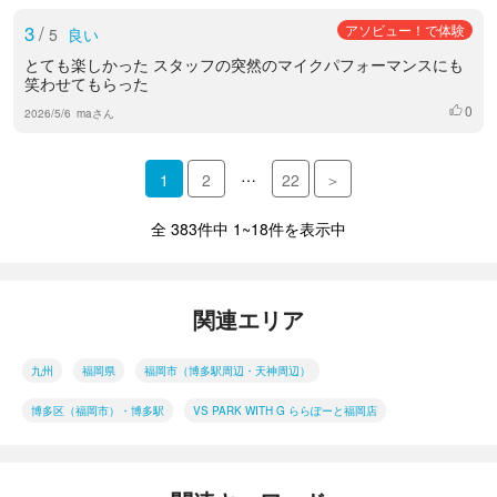
3
/
アソビュー！で体験
5
良い
とても楽しかった スタッフの突然のマイクパフォーマンスにも
笑わせてもらった
0
いいね
2026/5/6
maさん
…
1
2
22
＞
全 383件中 1~18件を表示中
関連エリア
九州
福岡県
福岡市（博多駅周辺・天神周辺）
博多区（福岡市）・博多駅
VS PARK WITH G ららぽーと福岡店