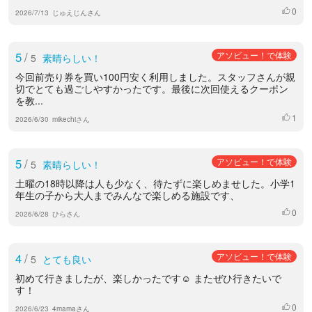
0
いいね
2026/7/13
じゅえじんさん
5
/
アソビュー！で体験
5
素晴らしい！
今回前売り券を買い100円安く利用しました。スタッフさんが親
切でとても過ごしやすかったです。最後に次回使えるクーポン
を教...
1
いいね
2026/6/30
mikechiさん
5
/
アソビュー！で体験
5
素晴らしい！
土曜の18時以降は人も少なく、待たずに楽しめませした。小学1
年生の子から大人までみんなで楽しめる施設です、
0
いいね
2026/6/28
ひらさん
4
/
アソビュー！で体験
5
とても良い
初めて行きましたが、楽しかったです☺️ またぜひ行きたいで
す！
0
いいね
2026/6/23
4mamaさん