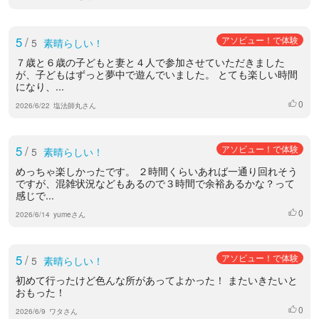
5
/
アソビュー！で体験
5
素晴らしい！
７歳と６歳の子どもと妻と４人で参加させていただきました
が、子どもはずっと夢中で遊んでいました。 とても楽しい時間
になり、...
0
いいね
2026/6/22
塩法師丸さん
5
/
アソビュー！で体験
5
素晴らしい！
めっちゃ楽しかったです。 ２時間くらいあれば一通り回れそう
ですが、混雑状況などもあるので３時間で余裕あるかな？って
感じで...
0
いいね
2026/6/14
yumeさん
5
/
アソビュー！で体験
5
素晴らしい！
初めて行ったけど色んな所があってよかった！ またいきたいと
おもった！
0
いいね
2026/6/9
ワタさん