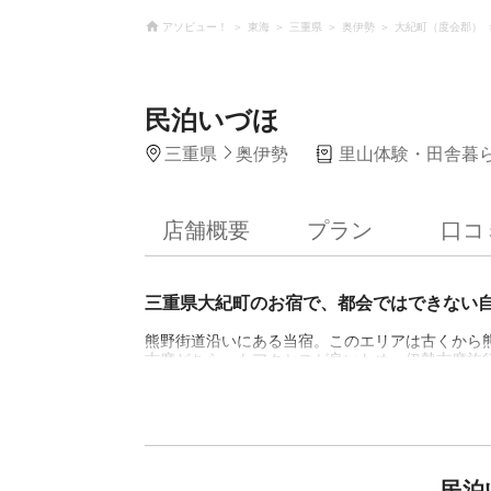
アソビュー！
東海
三重県
奥伊勢
大紀町（度会郡）
民泊いづほ
三重県
奥伊勢
里山体験・田舎暮
店舗概要
プラン
口コ
三重県大紀町のお宿で、都会ではできない
熊野街道沿いにある当宿。このエリアは古くから
志摩どちらへもアクセスが良いため、伊勢志摩旅
「薪」を使用したさまざまな体験があります。薪
ー、囲炉裏を楽しみゆっくりとお過ごしいただけ
お出迎え、お見送りできるよう心がけております
民泊