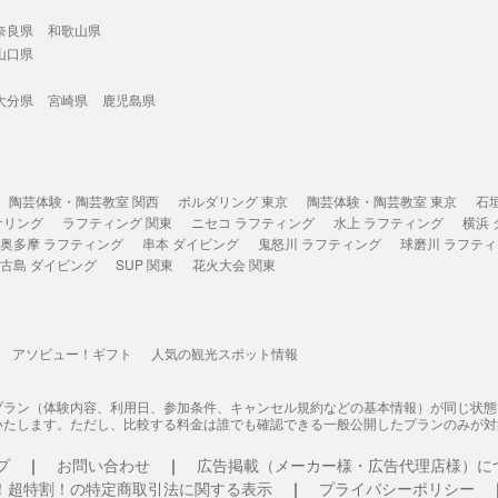
奈良県
和歌山県
山口県
大分県
宮崎県
鹿児島県
陶芸体験・陶芸教室 関西
ボルダリング 東京
陶芸体験・陶芸教室 東京
石
ケリング
ラフティング 関東
ニセコ ラフティング
水上 ラフティング
横浜
奥多摩 ラフティング
串本 ダイビング
鬼怒川 ラフティング
球磨川 ラフテ
古島 ダイビング
SUP 関東
花火大会 関東
アソビュー！ギフト
人気の観光スポット情報
プラン（体験内容、利用日、参加条件、キャンセル規約などの基本情報）が同じ状
いたします。ただし、比較する料金は誰でも確認できる一般公開したプランのみが対
プ
お問い合わせ
広告掲載（メーカー様・広告代理店様）に
！超特割！の特定商取引法に関する表示
プライバシーポリシー