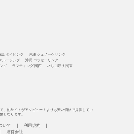
垣島 ダイビング
沖縄 シュノーケリング
 クルージング
沖縄 パラセーリング
ィング
ラフティング 関西
いちご狩り 関東
態で、他サイトがアソビュー！よりも安い価格で提供してい
象となります。
ついて
利用規約
運営会社