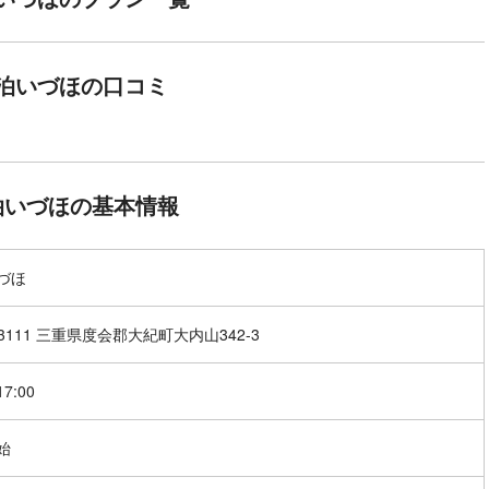
泊いづほの口コミ
泊いづほの基本情報
づほ
-3111 三重県度会郡大紀町大内山342-3
17:00
始