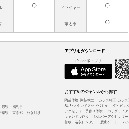
レ
ドライヤー
有
有
店
更衣室
無
有
アプリをダウンロード
iPhone版アプリ
おすすめのジャンルから探す
陶芸体験･陶芸教室
ガラス細工･ガラス
SUP･スタンドアップパドル
ダイビン
山形県
福島県
アクセサリー手作り体験
パラグライダ
千葉県
東京都
神奈川県
キャンドル作り
シルバーアクセサリー
着物・浴衣レンタル
脱出ゲーム
バ