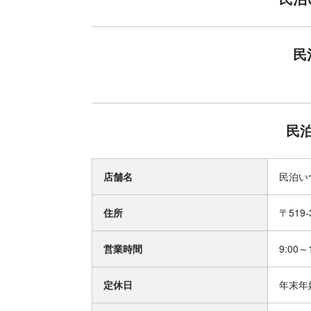
民
民
店舗名
民泊い
住所
〒519
営業時間
9:00～
定休日
年末年