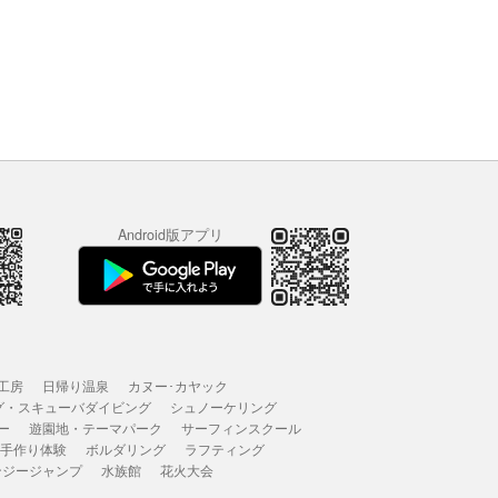
Android版アプリ
工房
日帰り温泉
カヌー･カヤック
グ・スキューバダイビング
シュノーケリング
ー
遊園地・テーマパーク
サーフィンスクール
 手作り体験
ボルダリング
ラフティング
ンジージャンプ
水族館
花火大会