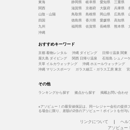
東海
静岡県
岐阜県
愛知県
三重県
関西
滋賀県
京都府
大阪府
兵庫県
山陰・山陽
鳥取県
島根県
岡山県
広島県
四国
徳島県
香川県
愛媛県
高知県
九州
福岡県
佐賀県
長崎県
熊本県
沖縄
おすすめキーワード
京都 着物レンタル
沖縄 ダイビング
日帰り温泉 関東
屋久島 ダイビング
関西 日帰り温泉
石垣島 シュノー
天草 イルカウォッチング
沖縄 ホエールウォッチング
沖縄 マリンスポーツ
ガラス細工・ガラス工房 東京
宮
その他
ランキングから探す
拠点から探す
掲載お問い合わせ
※アソビュー！の最安値保証は、同一レジャー会社の提供
る場合に限り、差額の2倍のアソビュー！ポイントを付与
リンクについて
ヘル
アソビュー