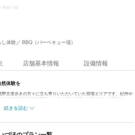
民泊いづほ
らし体験
BBQ（バーベキュー場）
ミ
店舗基本情報
設備情報
自然体験を
熊野古道歩きの方々に立ち寄りいただいていた宿場エリアです。紀州や
行や紀伊南紀旅行の玄関口としてご宿泊利用が人気です。当民泊は
割り体験、釜戸ごはん炊き体験、五右衛門薪風呂、焚き火、バーベキュ
続きを読む
ます。疲れた体を癒して明日からの旅にまたお出掛けいただけるよう、
。
いづほのプラン一覧