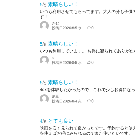
素晴らしい！
5
/
5
いつも利用させてもらってます。大人の分も子供
す！
きむ
0
投稿日
2026/8/5 水
素晴らしい！
5
/
5
いつも利用しています。 お得に観られてありが
s
0
投稿日
2026/8/5 水
素晴らしい！
5
/
5
4dxを体験したかったので、これで少しお得にな
納豆
0
投稿日
2026/8/4 火
とても良い
4
/
5
映画を安く見られて良かったです。予約すると使
を使えばお得にみられるのでまた使いたいです。