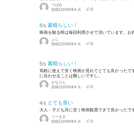
つばめ
0
投稿日
2026/8/4 火
素晴らしい！
5
/
5
映画を観る時は毎回利用させて頂いています。お
ふじ
0
投稿日
2026/8/4 火
素晴らしい！
5
/
5
気軽に使えて安く映画が見れてとても良かったで
に合わせることは難しいですし。
かなりん
0
投稿日
2026/8/4 火
とても良い
4
/
5
大人・子ども共に安く映画観賞できて良かったで
うーまま
0
投稿日
2026/8/4 火