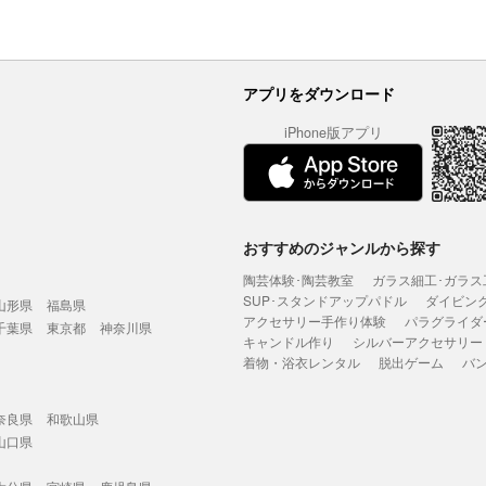
アプリをダウンロード
iPhone版アプリ
おすすめのジャンルから探す
陶芸体験･陶芸教室
ガラス細工･ガラス
SUP･スタンドアップパドル
ダイビン
山形県
福島県
アクセサリー手作り体験
パラグライダ
千葉県
東京都
神奈川県
キャンドル作り
シルバーアクセサリー
着物・浴衣レンタル
脱出ゲーム
バ
奈良県
和歌山県
山口県