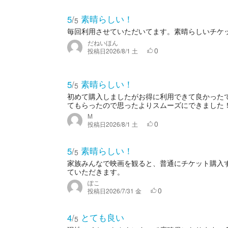
素晴らしい！
5
/
5
毎回利用させていただいてます。素晴らしいチケ
だねいほん
0
投稿日
2026/8/1 土
素晴らしい！
5
/
5
初めて購入しましたがお得に利用できて良かった
てもらったので思ったよりスムーズにできました！
M
0
投稿日
2026/8/1 土
素晴らしい！
5
/
5
家族みんなで映画を観ると、普通にチケット購入
ていただきます。
ぽこ
0
投稿日
2026/7/31 金
とても良い
4
/
5