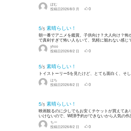
ぽむ
0
投稿日
2026/8/3 月
素晴らしい！
5
/
5
朝一番でアニメを鑑賞。子供向け？大人向け？怖
で真剣すぎて怖い人もいて、気軽に観れない感じ
yhoo
0
投稿日
2026/8/2 日
素晴らしい！
5
/
5
トイストーリー5を見たけど、とても面白く、そ
はち
0
投稿日
2026/8/2 日
素晴らしい！
5
/
5
映画観るのに少しでもお安くチケットが買えてあ
いけないので、WEB予約ができないから人気の作
ちー
0
投稿日
2026/8/2 日