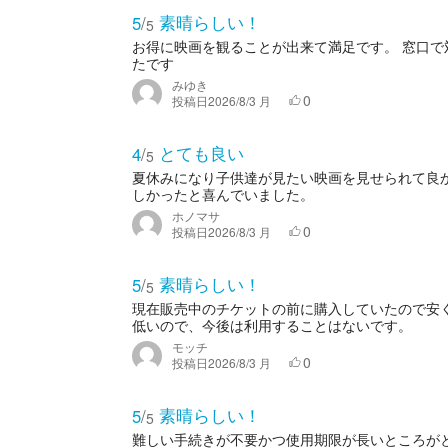
素晴らしい！
5
/
5
お得に映画を観ることが出来て満足です。 窓口
たです
みゆき
0
投稿日
2026/8/3 月
とても良い
4
/
5
夏休みになり子供達が見たい映画を見せられて良
しかったと喜んでいました。
ホノマサ
0
投稿日
2026/8/3 月
素晴らしい！
5
/
5
現在販売中のチケットの前に購入していたので安
低いので、今後は利用することはないです。
モッチ
0
投稿日
2026/8/3 月
素晴らしい！
5
/
5
難しい手続きが不要かつ使用期限が長いところが