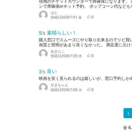
現地のチケットカウンターで席確保になります。 
ンで席確保orネット予約。 ポップコーン代なども
はと
0
投稿日
2026/7/31 金
素晴らしい！
5
/
5
購入窓口でスムーズにやり取り出来るのでリピ買
画質と照明があまり良くなかった。 満足度に欠ける
あきんこ
0
投稿日
2026/7/29 水
良い
3
/
5
映画を安く見られるのは嬉しいが、窓口予約しか
やまちゃん
0
投稿日
2026/7/28 火
1
全 6