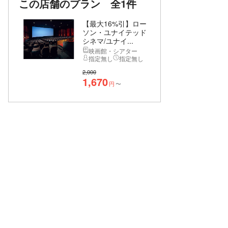
この店舗のプラン
全1件
【最大16%引】ロー
ソン・ユナイテッド
シネマ/ユナイ...
映画館・シアター
指定無し
指定無し
2,000
1,670
円
〜