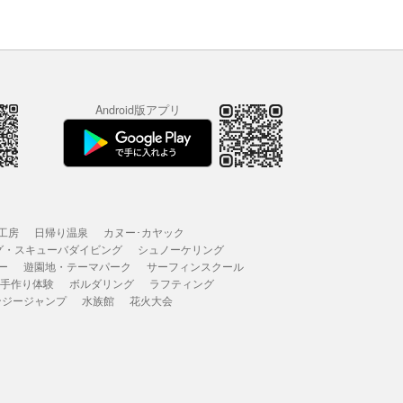
Android版アプリ
工房
日帰り温泉
カヌー･カヤック
グ・スキューバダイビング
シュノーケリング
ー
遊園地・テーマパーク
サーフィンスクール
 手作り体験
ボルダリング
ラフティング
ンジージャンプ
水族館
花火大会