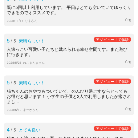
既に5回以上利用しています。 平日はとても空いていてゆっくり
できるのでオススメです。
0
いいね
2025/11/17
りまさん
5
/
アソビュー！で体験
5
素晴らしい！
人懐っこい可愛い子たちと戯れられる幸せ空間です。また遊び
に行きます。
0
いいね
2025/5/26
ねこまんまさん
5
/
アソビュー！で体験
5
素晴らしい！
猫ちゃんのおやつもついていて、のんびり過ごすならとっても
お得だと思います！ 小学生の子供と2人で利用しましたが癒され
まし...
0
いいね
2025/5/10
よーかさん
4
/
アソビュー！で体験
5
とても良い
猫ちゃん達はなかなか寄ってきてくれませんでしたが、スタッ