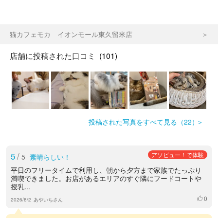
猫カフェモカ イオンモール東久留米店
店舗に投稿された口コミ
(101)
投稿された写真をすべて見る（22）
5
/
アソビュー！で体験
5
素晴らしい！
平日のフリータイムで利用し、朝から夕方まで家族でたっぷり
満喫できました。 ​お店があるエリアのすぐ隣にフードコートや
授乳...
0
いいね
2026/8/2
あやいちさん