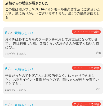
店舗からの返信が届きました！
この度は猫カフェMOCHAイオンモール東久留米店にご来店いた
だき、誠にありがとうございます！また、星5つの最高評価とと
も...
5
/
アソビュー！で体験
5
素晴らしい！
月イチは必ずこちらのクーポンを利用してお世話になっていま
す。 先日利用した際、２歳くらいのお子さんが素早く動いた猫
にび...
0
いいね
2026/3/5
まほさん
5
/
アソビュー！で体験
5
素晴らしい！
平日だったのでお客さんも比較的少なく、ゆったりできまし
た。 お正月イベント期間だったので、猫ちゃんが袴とか着てい
てとても...
1
いいね
2026/1/9
りまさん
5
/
アソビュー！で体験
5
素晴らしい！