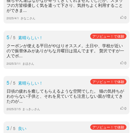
フの方皆様優しく気を遣って下さり、気持ちよく利用すること
ができま...
0
いいね
2025/4/1
きなこさん
5
/
アソビュー！で体験
5
素晴らしい！
クーポンが使える平日がやはりオススメ。土日や、学校が近い
ので振替休みがありがちな月曜日は混んでます。 贅沢ですが一
人でボ...
0
いいね
2025/3/11
まほさん
5
/
アソビュー！で体験
5
素晴らしい！
日頃の疲れを癒してもらえるような空間でした。 猫の気持ちが
わからない子供と、それを見ていても注意しない親が増えてき
たのが...
0
いいね
2025/2/15
まっきぃさん
3
/
アソビュー！で体験
5
良い