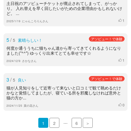
土日祝のアソビューチケットが廃止されてしまって、がっか
り。 入れ替えを早く回したいがための企業理由かもしれないけ
ど。 ...
1
いいね
2025/1/19
にゃんころりんさん
5
/
アソビュー！で体験
5
素晴らしい！
何度か通ううちに猫ちゃん達から寄ってきてくれるようになり
ました(*^^*) ゆっくり出来てとても幸せです☆
1
いいね
2024/12/9
さかなさん
3
/
アソビュー！で体験
5
良い
猫が人見知りをして近寄って来ないと口コミで観て眺めるだけ
かなと覚悟してましたが、寝ている所を邪魔しなければ意外と
猫の方か...
0
いいね
2024/11/25
菜の花さん
…
1
2
6
＞