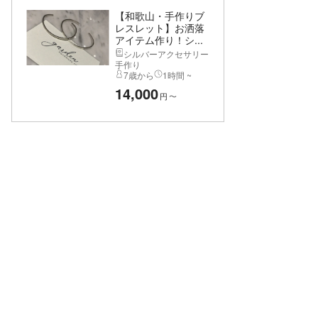
【和歌山・手作りブ
レスレット】お洒落
アイテム作り！シ...
シルバーアクセサリー
手作り
7歳から
1時間 ~
14,000
円
〜