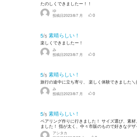
たのしくできましたー！！
ゆ
0
投稿日
2023/8/7 月
素晴らしい！
5
/
5
楽しくできましたー！
み
0
投稿日
2023/8/7 月
素晴らしい！
5
/
5
旅行の途中に立ち寄り、 楽しく体験できました＼(^
み
0
投稿日
2023/8/7 月
素晴らしい！
5
/
5
ペアリング作りに行きました！ サイズ選び、素
ました！ 指が太く、中々市販のもので好きなデ
アシタカ