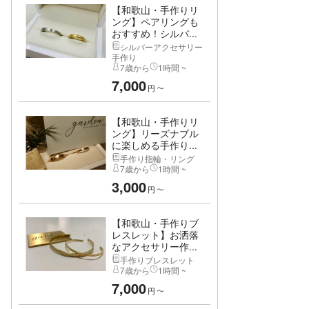
【和歌山・手作りリ
ング】ペアリングも
おすすめ！シルバ...
シルバーアクセサリー
手作り
7歳から
1時間 ~
7,000
円
〜
【和歌山・手作りリ
ング】リーズナブル
に楽しめる手作り...
手作り指輪・リング
7歳から
1時間 ~
3,000
円
〜
【和歌山・手作りブ
レスレット】お洒落
なアクセサリー作...
手作りブレスレット
7歳から
1時間 ~
7,000
円
〜