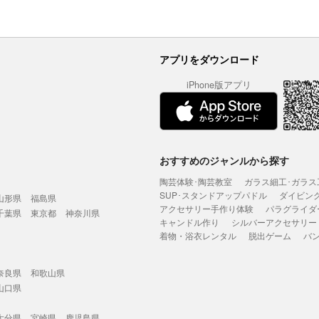
アプリをダウンロード
iPhone版アプリ
おすすめのジャンルから探す
陶芸体験･陶芸教室
ガラス細工･ガラス
SUP･スタンドアップパドル
ダイビン
山形県
福島県
アクセサリー手作り体験
パラグライダ
千葉県
東京都
神奈川県
キャンドル作り
シルバーアクセサリー
着物・浴衣レンタル
脱出ゲーム
バ
奈良県
和歌山県
山口県
大分県
宮崎県
鹿児島県