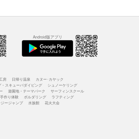
Android版アプリ
工房
日帰り温泉
カヌー･カヤック
グ・スキューバダイビング
シュノーケリング
ー
遊園地・テーマパーク
サーフィンスクール
 手作り体験
ボルダリング
ラフティング
ンジージャンプ
水族館
花火大会