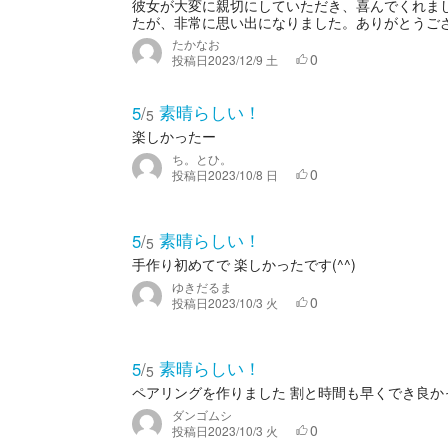
彼女が大変に親切にしていただき、喜んでくれま
たが、非常に思い出になりました。ありがとうご
たかなお
0
投稿日
2023/12/9 土
素晴らしい！
5
/
5
楽しかったー
ち。とひ。
0
投稿日
2023/10/8 日
素晴らしい！
5
/
5
手作り初めてで 楽しかったです(^^)
ゆきだるま
0
投稿日
2023/10/3 火
素晴らしい！
5
/
5
ペアリングを作りました 割と時間も早くでき良か
ダンゴムシ
0
投稿日
2023/10/3 火