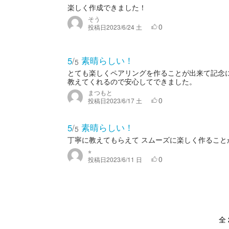
楽しく作成できました！
そう
0
投稿日
2023/6/24 土
素晴らしい！
5
/
5
とても楽しくペアリングを作ることが出来て記念
教えてくれるので安心してできました。
まつもと
0
投稿日
2023/6/17 土
素晴らしい！
5
/
5
丁寧に教えてもらえて スムーズに楽しく作ること
⭐︎
0
投稿日
2023/6/11 日
全