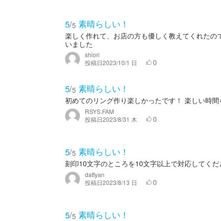
素晴らしい！
5
/
5
楽しく作れて、お店の方も優しく教えてくれたの
いました
shiori
0
投稿日
2023/10/1 日
素晴らしい！
5
/
5
初めてのリング作り楽しかったです！ 楽しい時間
RSYS.FAM
0
投稿日
2023/8/31 木
素晴らしい！
5
/
5
刻印10文字のところを10文字以上で対応してく
dattyan
0
投稿日
2023/8/13 日
素晴らしい！
5
/
5