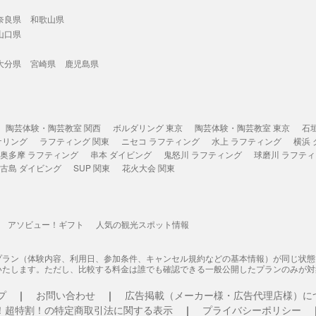
奈良県
和歌山県
山口県
大分県
宮崎県
鹿児島県
陶芸体験・陶芸教室 関西
ボルダリング 東京
陶芸体験・陶芸教室 東京
石
ケリング
ラフティング 関東
ニセコ ラフティング
水上 ラフティング
横浜
奥多摩 ラフティング
串本 ダイビング
鬼怒川 ラフティング
球磨川 ラフテ
古島 ダイビング
SUP 関東
花火大会 関東
アソビュー！ギフト
人気の観光スポット情報
プラン（体験内容、利用日、参加条件、キャンセル規約などの基本情報）が同じ状
いたします。ただし、比較する料金は誰でも確認できる一般公開したプランのみが対
プ
お問い合わせ
広告掲載（メーカー様・広告代理店様）に
！超特割！の特定商取引法に関する表示
プライバシーポリシー