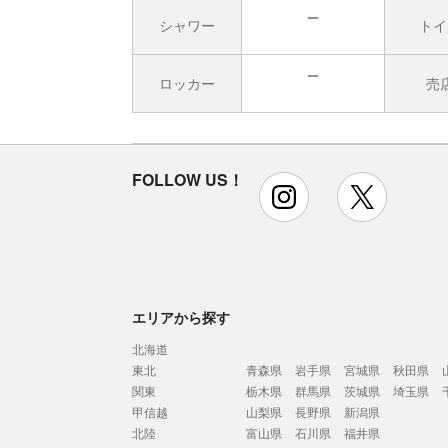
シャワー
トイ
無
ロッカー
売
無
FOLLOW US！
instagram
x
エリアから探す
北海道
東北
青森県
岩手県
宮城県
秋田県
関東
栃木県
群馬県
茨城県
埼玉県
甲信越
山梨県
長野県
新潟県
北陸
富山県
石川県
福井県