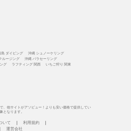
垣島 ダイビング
沖縄 シュノーケリング
 クルージング
沖縄 パラセーリング
ィング
ラフティング 関西
いちご狩り 関東
態で、他サイトがアソビュー！よりも安い価格で提供してい
象となります。
ついて
利用規約
運営会社