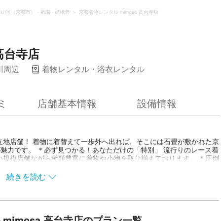
東山区（京都市）・祇園・嵯峨野
京都着物レンタル mimosa 高台寺店
 高台寺店
川周辺
着物レンタル・浴衣レンタル
ミ
店舗基本情報
設備情報
立地店舗！ 着物に着替えて一歩外へ出れば、そこには石畳が敷かれた京
魅力です。 ＊必ず見つかる！あなただけの「特別」 流行りのレース着
小規模店舗ながら種類豊富に着物や小物を取り揃えております。 ＊圧倒
史的な町並みの中に在り、京町家をリノベーションした”京都らしい”内
ができちゃいます！ ＊小さな店舗だからこそのおもてなし 他の大型店
続きを読む
届いたサービスでお客様をおもてなしします！ 他店舗に比べ、着物や
ネートに悩んだらお気軽にスタッフに相談くださいね♪ ＊ヘアセットも
スタイリストに、種類豊富な髪飾りも！ ロングの方もショートの方も
のいく仕上がりにいたします。
mimosa 高台寺店のプラン一覧