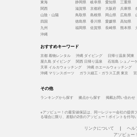
東海
静岡県
岐阜県
愛知県
三重県
関西
滋賀県
京都府
大阪府
兵庫県
山陰・山陽
鳥取県
島根県
岡山県
広島県
四国
徳島県
香川県
愛媛県
高知県
九州
福岡県
佐賀県
長崎県
熊本県
沖縄
おすすめキーワード
京都 着物レンタル
沖縄 ダイビング
日帰り温泉 関東
屋久島 ダイビング
関西 日帰り温泉
石垣島 シュノー
天草 イルカウォッチング
沖縄 ホエールウォッチング
沖縄 マリンスポーツ
ガラス細工・ガラス工房 東京
宮
その他
ランキングから探す
拠点から探す
掲載お問い合わせ
※アソビュー！の最安値保証は、同一レジャー会社の提供
る場合に限り、差額の2倍のアソビュー！ポイントを付与
リンクについて
ヘル
アソビュー