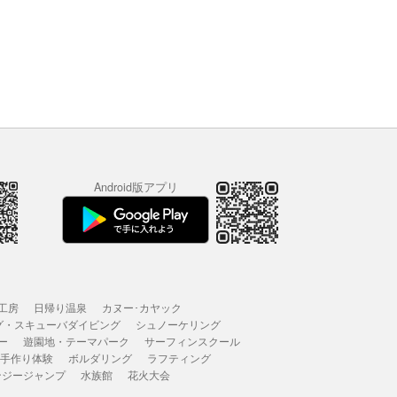
Android版アプリ
工房
日帰り温泉
カヌー･カヤック
グ・スキューバダイビング
シュノーケリング
ー
遊園地・テーマパーク
サーフィンスクール
 手作り体験
ボルダリング
ラフティング
ンジージャンプ
水族館
花火大会