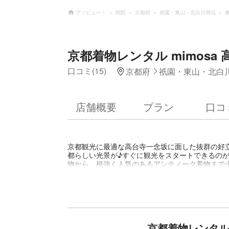
アソビュー！
関西
京都府
祇園・東山・北白川周辺
京都着物レンタル mimosa
口コミ(15)
京都府
祇園・東山・北白
店舗概要
プラン
口コ
京都観光に最適な高台寺一念坂に面した抜群の好
都らしい光景が♪すぐに観光をスタートできるのが
物から、根強く人気のあるアンティーク着物まで
的レトロ感！京町家でお支度を 京都の特色ある歴
装です。 レトロな雰囲気を楽しみながら、お支度
と違い、小さな店舗。 ですが、だからこそ、行き
小物もゆったりとお選びいただけます。 コーディ
妥協しない！「可愛い」のお手伝い♡ 経験豊富な
お任せください。 お客様のご希望に合わせて満足
京都着物レンタル 