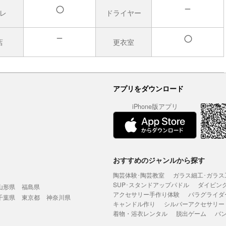
レ
ドライヤー
無
有
店
更衣室
無
有
アプリをダウンロード
iPhone版アプリ
おすすめのジャンルから探す
陶芸体験･陶芸教室
ガラス細工･ガラス
SUP･スタンドアップパドル
ダイビン
山形県
福島県
アクセサリー手作り体験
パラグライダ
千葉県
東京都
神奈川県
キャンドル作り
シルバーアクセサリー
着物・浴衣レンタル
脱出ゲーム
バ