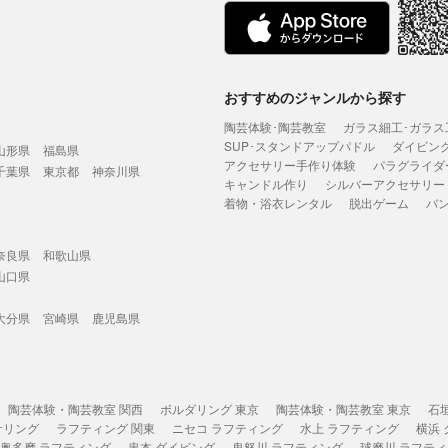
おすすめのジャンルから探す
陶芸体験･陶芸教室
ガラス細工･ガラス
SUP･スタンドアップパドル
ダイビン
山形県
福島県
アクセサリー手作り体験
パラグライダ
千葉県
東京都
神奈川県
キャンドル作り
シルバーアクセサリー
着物・浴衣レンタル
脱出ゲーム
バ
奈良県
和歌山県
山口県
大分県
宮崎県
鹿児島県
陶芸体験・陶芸教室 関西
ボルダリング 東京
陶芸体験・陶芸教室 東京
石
ケリング
ラフティング 関東
ニセコ ラフティング
水上 ラフティング
横浜
奥多摩 ラフティング
串本 ダイビング
鬼怒川 ラフティング
球磨川 ラフテ