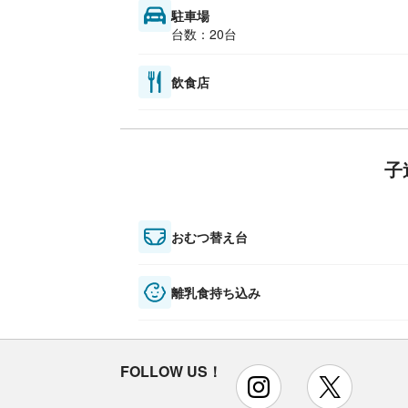
駐車場
台数：20台
飲食店
子
おむつ替え台
離乳食持ち込み
FOLLOW US！
instagram
x