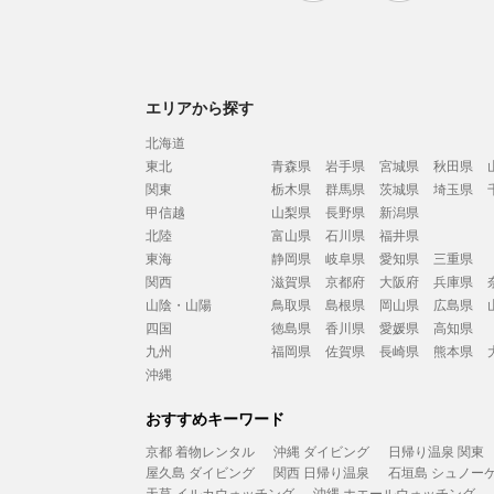
エリアから探す
北海道
東北
青森県
岩手県
宮城県
秋田県
関東
栃木県
群馬県
茨城県
埼玉県
甲信越
山梨県
長野県
新潟県
北陸
富山県
石川県
福井県
東海
静岡県
岐阜県
愛知県
三重県
関西
滋賀県
京都府
大阪府
兵庫県
山陰・山陽
鳥取県
島根県
岡山県
広島県
四国
徳島県
香川県
愛媛県
高知県
九州
福岡県
佐賀県
長崎県
熊本県
沖縄
おすすめキーワード
京都 着物レンタル
沖縄 ダイビング
日帰り温泉 関東
屋久島 ダイビング
関西 日帰り温泉
石垣島 シュノー
天草 イルカウォッチング
沖縄 ホエールウォッチング