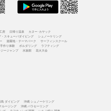
工房
日帰り温泉
カヌー･カヤック
グ・スキューバダイビング
シュノーケリング
ー
遊園地・テーマパーク
サーフィンスクール
 手作り体験
ボルダリング
ラフティング
ンジージャンプ
水族館
花火大会
垣島 ダイビング
沖縄 シュノーケリング
 クルージング
沖縄 パラセーリング
ィング
ラフティング 関西
いちご狩り 関東