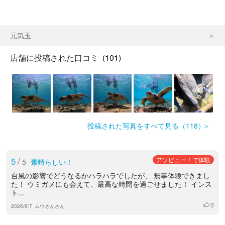
元気玉
店舗に投稿された口コミ
(101)
投稿された写真をすべて見る（118）
5
/
アソビュー！で体験
5
素晴らしい！
台風の影響でどうなるかハラハラでしたが、 無事体験できまし
た！ ウミガメにも会えて、最高な時間を過ごせました！ インス
ト...
0
いいね
2026/8/7
ムウさんさん