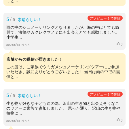
こと...
5
/
アソビュー！で体験
5
素晴らしい！
雨の中のシュノーケリングとなりましたが、海の中はとても綺
麗で、海亀やカクレクマノミにも出会えとても感動しました。
小学生...
0
いいね
2026/5/18
ゆさん
店舗からの返信が届きました！
この度は、ご家族でウミガメシュノーケリングツアーにご参加
いただき、誠にありがとうございました！ 当日は雨の中での開
催と...
5
/
アソビュー！で体験
5
素晴らしい！
生き物が好きな子ども達の為、沢山の生き物と出会えそうなこ
のツアーに家族で参加しました。 思った通り、沢山の生き物や
植物に...
0
いいね
2026/5/18
ゆさん