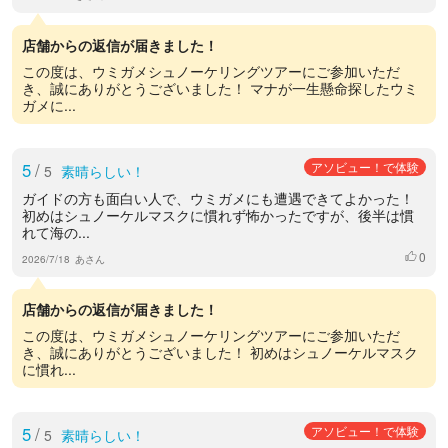
店舗からの返信が届きました！
この度は、ウミガメシュノーケリングツアーにご参加いただ
き、誠にありがとうございました！ マナが一生懸命探したウミ
ガメに...
5
/
アソビュー！で体験
5
素晴らしい！
ガイドの方も面白い人で、ウミガメにも遭遇できてよかった！
初めはシュノーケルマスクに慣れず怖かったですが、後半は慣
れて海の...
0
いいね
2026/7/18
あさん
店舗からの返信が届きました！
この度は、ウミガメシュノーケリングツアーにご参加いただ
き、誠にありがとうございました！ 初めはシュノーケルマスク
に慣れ...
5
/
アソビュー！で体験
5
素晴らしい！