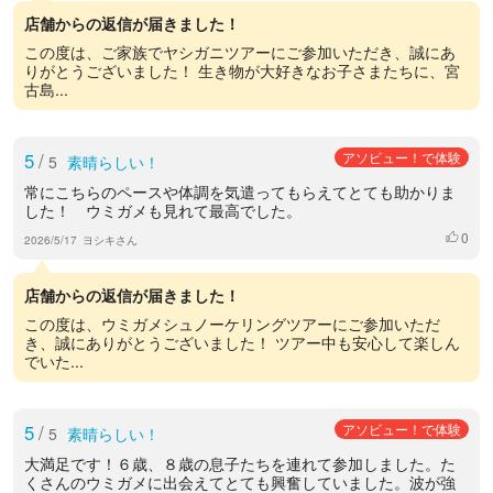
店舗からの返信が届きました！
この度は、ご家族でヤシガニツアーにご参加いただき、誠にあ
りがとうございました！ 生き物が大好きなお子さまたちに、宮
古島...
5
/
アソビュー！で体験
5
素晴らしい！
常にこちらのペースや体調を気遣ってもらえてとても助かりま
した！ ウミガメも見れて最高でした。
0
いいね
2026/5/17
ヨシキさん
店舗からの返信が届きました！
この度は、ウミガメシュノーケリングツアーにご参加いただ
き、誠にありがとうございました！ ツアー中も安心して楽しん
でいた...
5
/
アソビュー！で体験
5
素晴らしい！
大満足です！６歳、８歳の息子たちを連れて参加しました。た
くさんのウミガメに出会えてとても興奮していました。波が強