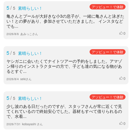
5
/
アソビュー！で体験
5
素晴らしい！
亀さんとプールが大好きな小3の息子が、一緒に亀さんと泳ぎた
い！との夢があり、参加させていただきました。 インスタなど
でも...
0
いいね
2026/8/6
あみっこさん
5
/
アソビュー！で体験
5
素晴らしい！
ヤシガニに会いたくてナイトツアーの予約をしました。アマゾ
ン帰りのインストラクターの方で、子ども達の気になる物があ
るとすぐ...
0
いいね
2026/8/4
sekiさん
5
/
アソビュー！で体験
5
素晴らしい！
少し波のある日だったのですが、スタッフさんが常に近くで見
てくれているので終始安心でした。器材もすべて借りられるの
で、水着...
0
いいね
2026/7/31
kobayashi さん