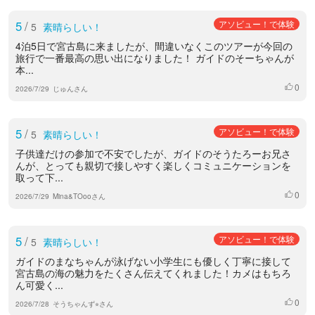
5
/
アソビュー！で体験
5
素晴らしい！
4泊5日で宮古島に来ましたが、間違いなくこのツアーが今回の
旅行で一番最高の思い出になりました！ ガイドのそーちゃんが
本...
0
いいね
2026/7/29
じゅんさん
5
/
アソビュー！で体験
5
素晴らしい！
子供達だけの参加で不安でしたが、ガイドのそうたろーお兄さ
んが、とっても親切で接しやすく楽しくコミュニケーションを
取って下...
0
いいね
2026/7/29
Mina&TOooさん
5
/
アソビュー！で体験
5
素晴らしい！
ガイドのまなちゃんが泳げない小学生にも優しく丁寧に接して
宮古島の海の魅力をたくさん伝えてくれました！カメはもちろ
ん可愛く...
0
いいね
2026/7/28
そうちゃんず⭐︎さん