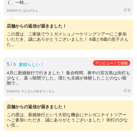
く、一時...
0
いいね
2026/5/10
ばんびさん
店舗からの返信が届きました！
この度は、ご家族でウミガメシュノーケリングツアーにご参加
いただき、誠にありがとうございました！ 6歳と8歳の息子さん
た...
5
/
アソビュー！で体験
5
素晴らしい！
4月に新婚旅行で行きました！ 集合時間、夜中の宮古島は街灯も
少なく、真っ暗闇でした。僕たち夫婦が体験したことのない暗
闇で...
0
いいね
2026/5/5
ヤシガニ大好きマンさん
店舗からの返信が届きました！
この度は、新婚旅行という大切な機会にヤシガニナイトツアー
へご参加いただき、誠にありがとうございました！ 街灯の少な
い宮...