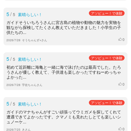
5
/
アソビュー！で体験
5
素晴らしい！
ガイドそういちろうさんに宮古島の植物や動物の魅力を実物を
観ながら探検してたくさん教えていただきました！小学生の子
供たちの...
0
いいね
2026/7/28
そうちゃんず⭐︎さん
5
/
アソビュー！で体験
5
素晴らしい！
初めて近距離に海亀と一緒に海で泳げたのは最高でした。たろ
うさんが優しく教えて、子供達も楽しかったですねーめっちゃ
よかった...
0
いいね
2026/7/28
宇佐ちゃんさん
5
/
アソビュー！で体験
5
素晴らしい！
ガイドのマナちゃんがすごい頑張ってウミガメを探してくれて
遭遇できてよかったです。クマノミも見れたしとても楽しいシ
ュノーケ...
0
いいね
2026/7/25
きさん