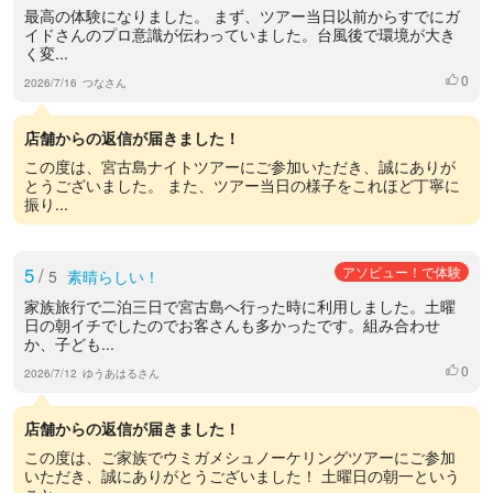
最高の体験になりました。 まず、ツアー当日以前からすでにガ
イドさんのプロ意識が伝わっていました。台風後で環境が大き
く変...
0
いいね
2026/7/16
つなさん
店舗からの返信が届きました！
この度は、宮古島ナイトツアーにご参加いただき、誠にありが
とうございました。 また、ツアー当日の様子をこれほど丁寧に
振り...
5
/
アソビュー！で体験
5
素晴らしい！
家族旅行で二泊三日で宮古島へ行った時に利用しました。土曜
日の朝イチでしたのでお客さんも多かったです。組み合わせ
か、子ども...
0
いいね
2026/7/12
ゆうあはるさん
店舗からの返信が届きました！
この度は、ご家族でウミガメシュノーケリングツアーにご参加
いただき、誠にありがとうございました！ 土曜日の朝一という