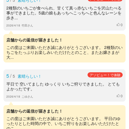
2種類のいちごが食べられ、甘くて真っ赤ないちごを沢山たべる
事ができました。5歳の娘もあっちへこっちへと色んなレーンを
歩き...
0
いいね
2026/4/18
竹田さん
店舗からの返信が届きました！
この度はご来園いただき誠にありがとうございます。 2種類のい
ちごをたっぷりお楽しみいただけたとのこと、またお嬢さまが
大...
5
/
アソビュー！で体験
5
素晴らしい！
平日で 空いてました ゆっくり いちご狩りできました。 とても
よかったです。
0
いいね
2026/4/18
こゆさん
店舗からの返信が届きました！
この度はご来園いただき誠にありがとうございます。 平日のゆ
ったりとした時間の中で、いちご狩りをお楽しみいただけたと
のこ...