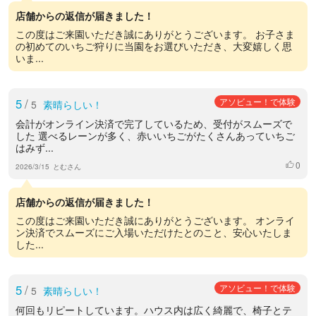
店舗からの返信が届きました！
この度はご来園いただき誠にありがとうございます。 お子さま
の初めてのいちご狩りに当園をお選びいただき、大変嬉しく思
いま...
5
/
アソビュー！で体験
5
素晴らしい！
会計がオンライン決済で完了しているため、受付がスムーズで
した 選べるレーンが多く、赤いいちごがたくさんあっていちご
はみず...
0
いいね
2026/3/15
とむさん
店舗からの返信が届きました！
この度はご来園いただき誠にありがとうございます。 オンライ
ン決済でスムーズにご入場いただけたとのこと、安心いたしま
した...
5
/
アソビュー！で体験
5
素晴らしい！
何回もリピートしています。ハウス内は広く綺麗で、椅子とテ