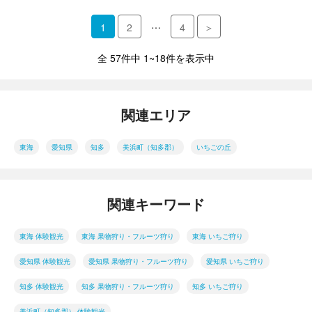
…
1
2
4
＞
全 57件中 1~18件を表示中
関連エリア
東海
愛知県
知多
美浜町（知多郡）
いちごの丘
関連キーワード
東海 体験観光
東海 果物狩り・フルーツ狩り
東海 いちご狩り
愛知県 体験観光
愛知県 果物狩り・フルーツ狩り
愛知県 いちご狩り
知多 体験観光
知多 果物狩り・フルーツ狩り
知多 いちご狩り
美浜町（知多郡） 体験観光