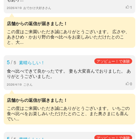
1
いいね
2026/4/19
おでかけ大好きさん
店舗からの返信が届きました！
この度はご来園いただき誠にありがとうございます。 広さや、
あきひめ・かおり野の食べ比べをお楽しみいただけたとのこ
と、大...
5
/
アソビュー！で体験
5
素晴らしい！
食べ比べできて良かったです。 妻も大変喜んでおりました。 あ
りがとうございました。
0
いいね
2026/4/19
ごさん
店舗からの返信が届きました！
この度はご来園いただき誠にありがとうございます。 いちごの
食べ比べをお楽しみいただけたとのこと、また奥さまにも喜ん
でい...
5
/
アソビュー！で体験
5
素晴らしい！