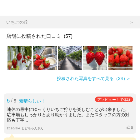
いちごの丘
店舗に投稿された口コミ
(57)
投稿された写真をすべて見る（24）
5
/
アソビュー！で体験
5
素晴らしい！
連休の最中にゆっくりいちご狩りを楽しむことが出来ました。
駐車場もしっかりとあり助かりました。またスタッフの方の対
応も丁寧...
0
いいね
2026/5/4
とどちゃんさん