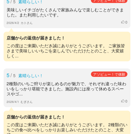
5
/
アソビュー！で体験
5
素晴らしい！
美味しいイチゴがたくさんで家族みんなで楽しむことができま
した。また利用したいです。
0
いいね
2026/4/2
カトさん
店舗からの返信が届きました！
この度はご来園いただき誠にありがとうございます。 ご家族皆
さまで美味しいいちごを楽しんでいただけたとのこと、大変嬉
しく...
5
/
アソビュー！で体験
5
素晴らしい！
2種類のいちご狩りが楽しめるのが魅力で、それぞれ違った味わ
いをしっかり堪能できました。施設内には座って休めるスペー
スやゴ...
0
いいね
2026/4/1
むぎさん
店舗からの返信が届きました！
この度はご来園いただき誠にありがとうございます。 2種類のい
ちごの食べ比べをしっかりお楽しみいただけたとのこと、大変