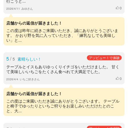
行こうと...
0
いいね
2026/4/11
みゆさん
店舗からの返信が届きました！
この度は昨年に続きご来園いただき、誠にありがとうございま
す。 かおり野を気に入っていただき、「練乳なしでも美味し
い」と...
5
/
アソビュー！で体験
5
素晴らしい！
テーブルとイスもありゆっくりイチゴをいただけました。 甘く
て美味しいいちごをたくさん食べれて大満足でした。
0
いいね
2026/4/4
いちご好きさん
店舗からの返信が届きました！
この度はご来園いただき誠にありがとうございます。 テーブル
と椅子でゆったりといちご狩りをお楽しみいただけたとのこ
と、大...