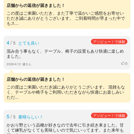
店舗からの返信が届きました！
この度はご来園いただき、また丁寧で温かいご感想をお寄せい
ただき誠にありがとうございます。 ご到着時間が早まった中で
もス...
4
/
アソビュー！で体験
5
とても良い
混み合う事もなく、テーブル、椅子の設置もあり快適に楽しめ
ました。
0
いいね
2026/4/12
健さん
店舗からの返信が届きました！
この度はご来園いただき誠にありがとうございます。 混雑もな
く、テーブルや椅子をご利用いただきながら快適にお楽しみい
ただ...
5
/
アソビュー！で体験
5
素晴らしい！
かおり野という品種が好きなので去年に引き続き来ました。甘
くて練乳がなくても美味しいので気にいってます。また来年も