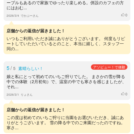
ーブルもあるので家族でゆったり楽しめる。併設のカフェの方
にはおむ...
0
いいね
2026/3/4
でかぶーさん
店舗からの返信が届きました！
いつもご利用いただき誠にありがとうございます。 何度もリピ
ートしていただいているとのこと、本当に嬉しく、スタッフ一
同の...
5
/
アソビュー！で体験
5
素晴らしい！
娘と私にとって初めてのいちご狩りでした。 まさかの雪が降る
中での体験（2月初旬）で、温室の中でも寒さを感じましたが、
それ...
0
いいね
2026/3/1
りょさん
店舗からの返信が届きました！
この度は初めてのいちご狩りに当園をお選びいただき、誠にあ
りがとうございます。 雪の降る中でのご来園だったのですね。
寒さ...