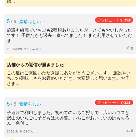
嬉...
5
/
アソビュー！で体験
5
素晴らしい！
施設も綺麗でいちごも2種類ありましたが、とてもおいしかった
です！ 子供たちも過去一食べてました！ また利用させていただ
き...
0
いいね
2026/3/28
うーみんさん
店舗からの返信が届きました！
この度はご来園いただき誠にありがとうございます。 施設やい
ちごの美味しさをお褒めいただき、大変嬉しく思います。お子
さま...
5
/
アソビュー！で体験
5
素晴らしい！
子連れで利用しました。初めてのいちご狩りで、広いハウスと
沢山のいちごに子どもは大興奮。いちごがおいしいのはもちろ
ん、色付...
0
いいね
2026/3/16
09さん