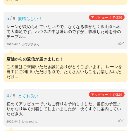
5
/
アソビュー！で体験
5
素晴らしい！
レーンが決められていないので、なくなる事がなく沢山食べれ
て大満足です。ハウスの中は暑いのですが、収穫した苺を外の
テーブル...
0
いいね
2026/4/16
カワグチさん
店舗からの返信が届きました！
この度はご来園いただき誠にありがとうございます。 レーンを
自由にご利用いただける点で、たくさんいちごをお楽しみいた
だけ...
4
/
アソビュー！で体験
5
とても良い
初めてアソビューでいちご狩りを予約しました。当初の予定よ
りかなり早く到着してしまいましたが、快くすぐに案内してい
ただき大...
0
いいね
2026/4/12
tomozoさん