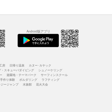
Android版アプリ
工房
日帰り温泉
カヌー･カヤック
グ・スキューバダイビング
シュノーケリング
ー
遊園地・テーマパーク
サーフィンスクール
 手作り体験
ボルダリング
ラフティング
ンジージャンプ
水族館
花火大会