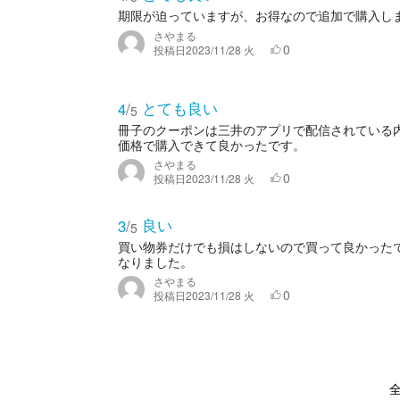
期限が迫っていますが、お得なので追加で購入し
さやまる
0
投稿日
2023/11/28 火
とても良い
4
/
5
冊子のクーポンは三井のアプリで配信されている
価格で購入できて良かったです。
さやまる
0
投稿日
2023/11/28 火
良い
3
/
5
買い物券だけでも損はしないので買って良かった
なりました。
さやまる
0
投稿日
2023/11/28 火
全