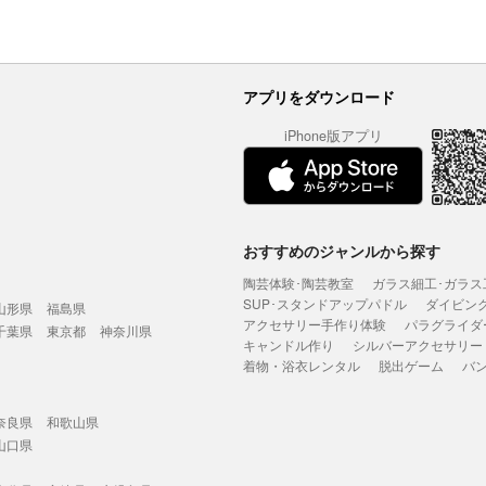
アプリをダウンロード
iPhone版アプリ
おすすめのジャンルから探す
陶芸体験･陶芸教室
ガラス細工･ガラス
SUP･スタンドアップパドル
ダイビン
山形県
福島県
アクセサリー手作り体験
パラグライダ
千葉県
東京都
神奈川県
キャンドル作り
シルバーアクセサリー
着物・浴衣レンタル
脱出ゲーム
バ
奈良県
和歌山県
山口県