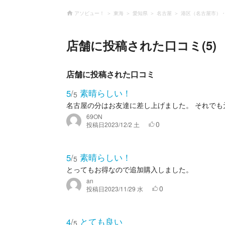
アソビュー！
東海
愛知県
名古屋
港区（名古屋市）
店舗に投稿された口コミ(5)
店舗に投稿された口コミ
素晴らしい！
5
/
5
名古屋の分はお友達に差し上げました。 それでも元
69ON
0
投稿日
2023/12/2 土
素晴らしい！
5
/
5
とってもお得なので追加購入しました。
an
0
投稿日
2023/11/29 水
とても良い
4
/
5