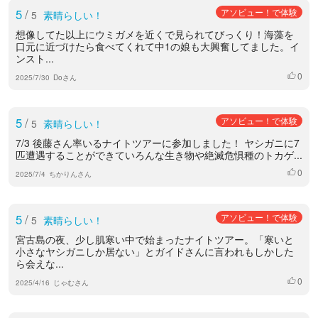
5
/
アソビュー！で体験
5
素晴らしい！
想像してた以上にウミガメを近くで見られてびっくり！海藻を
口元に近づけたら食べてくれて中1の娘も大興奮してました。イ
ンスト...
0
いいね
2025/7/30
Doさん
5
/
アソビュー！で体験
5
素晴らしい！
7/3 後藤さん率いるナイトツアーに参加しました！ ヤシガニに7
匹遭遇することができていろんな生き物や絶滅危惧種のトカゲ...
0
いいね
2025/7/4
ちかりんさん
5
/
アソビュー！で体験
5
素晴らしい！
宮古島の夜、少し肌寒い中で始まったナイトツアー。「寒いと
小さなヤシガニしか居ない」とガイドさんに言われもしかした
ら会えな...
0
いいね
2025/4/16
じゃむさん