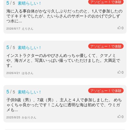
5
/
アソビュー！で体験
5
素晴らしい！
海に入る事自体がかなり久しぶりだったのと、1人で参加したの
でドキドキでしたが、たいらさんのサポートのおかげで少しず
つ水に...
0
いいね
2026/6/17
えりさん
5
/
アソビュー！で体験
5
素晴らしい！
インストラクターのみやびさんめっちゃ優しくて、クマノミ
や、海ガメと、写真いっぱい撮っていただけました。大満足で
す。
0
いいね
2026/4/21
はるさん
5
/
アソビュー！で体験
5
素晴らしい！
子供9歳（男）、7歳（男）、主人と４人で参加しました。 めち
ゃくちゃ良かったです！こんなに透明な海は初めてで、ウミガ
メも...
0
いいね
2025/8/25
かおりさん