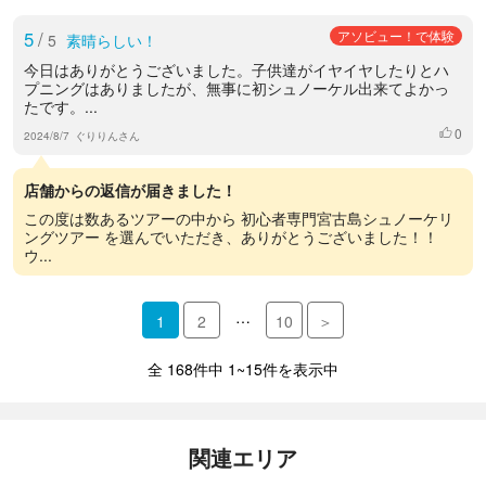
5
/
アソビュー！で体験
5
素晴らしい！
今日はありがとうございました。子供達がイヤイヤしたりとハ
プニングはありましたが、無事に初シュノーケル出来てよかっ
たです。...
0
いいね
2024/8/7
ぐりりんさん
店舗からの返信が届きました！
この度は数あるツアーの中から 初心者専門宮古島シュノーケリ
ングツアー を選んでいただき、ありがとうございました！！
ウ...
…
1
2
10
＞
全 168件中 1~15件を表示中
関連エリア