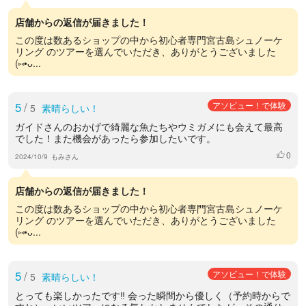
店舗からの返信が届きました！
この度は数あるショップの中から初心者専門宮古島シュノーケ
リング のツアーを選んでいただき、ありがとうございました
(⑅•ᴗ...
5
/
アソビュー！で体験
5
素晴らしい！
ガイドさんのおかげで綺麗な魚たちやウミガメにも会えて最高
でした！また機会があったら参加したいです。
0
いいね
2024/10/9
もみさん
店舗からの返信が届きました！
この度は数あるショップの中から初心者専門宮古島シュノーケ
リング のツアーを選んでいただき、ありがとうございました
(⑅•ᴗ...
5
/
アソビュー！で体験
5
素晴らしい！
とっても楽しかったです‼︎ 会った瞬間から優しく（予約時からで