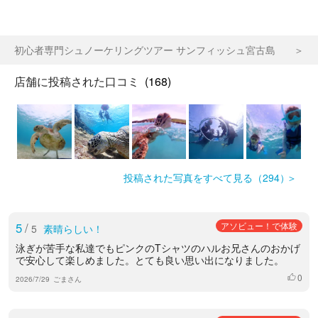
初心者専門シュノーケリングツアー サンフィッシュ宮古島
店舗に投稿された口コミ
(168)
投稿された写真をすべて見る（294）
5
/
アソビュー！で体験
5
素晴らしい！
泳ぎが苦手な私達でもピンクのTシャツのハルお兄さんのおかげ
で安心して楽しめました。とても良い思い出になりました。
0
いいね
2026/7/29
ごまさん