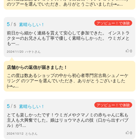
のツアーを選んでいただき、ありがとうございました(⑅•ᴗ...
5
/
アソビュー！で体験
5
素晴らしい！
前日から細かく連絡を貰えて安心して参加できた。 インストラ
クターのお兄さんも丁寧で優しく素晴らしかった。 ウミガメと
も一...
0
いいね
2024/11/20
ハヤトさん
店舗からの返信が届きました！
この度は数あるショップの中から初心者専門宮古島シュノーケ
リング のツアーを選んでいただき、ありがとうございました
(⑅•ᴗ...
5
/
アソビュー！で体験
5
素晴らしい！
とても楽しかったです！ウミガメやクマノミの赤ちゃんに私も
主人も大興奮でした。娘はリョウマさんの技（口から出すバブ
ル）が1...
0
いいね
2024/10/12
とらさん