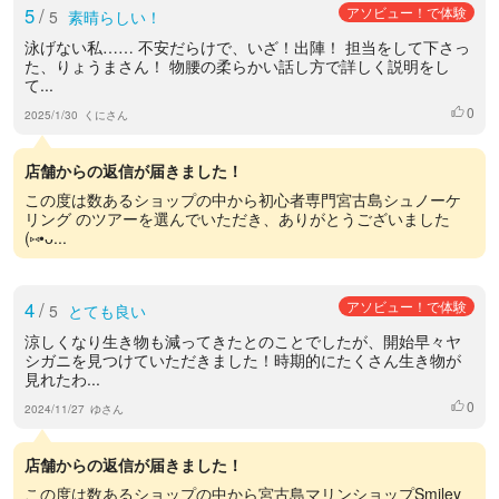
5
/
アソビュー！で体験
5
素晴らしい！
泳げない私…… 不安だらけで、いざ！出陣！ 担当をして下さっ
た、りょうまさん！ 物腰の柔らかい話し方で詳しく説明をし
て...
0
いいね
2025/1/30
くにさん
店舗からの返信が届きました！
この度は数あるショップの中から初心者専門宮古島シュノーケ
リング のツアーを選んでいただき、ありがとうございました
(⑅•ᴗ...
4
/
アソビュー！で体験
5
とても良い
涼しくなり生き物も減ってきたとのことでしたが、開始早々ヤ
シガニを見つけていただきました！時期的にたくさん生き物が
見れたわ...
0
いいね
2024/11/27
ゆさん
店舗からの返信が届きました！
この度は数あるショップの中から宮古島マリンショップSmiley