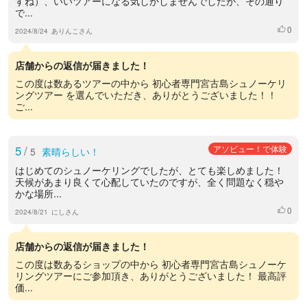
すね）、いいツアーになる気しかしませんでしたが、その通り
で...
0
いいね
2024/8/24
ありんこさん
店舗からの返信が届きました！
この度は数あるツアーの中から 初心者専門宮古島シュノーケリ
ングツアー を選んでいただき、ありがとうございました！！
ご...
5
/
アソビュー！で体験
5
素晴らしい！
はじめてのシュノーケリングでしたが、とても楽しめました！
天候があまり良くて心配していたのですが、全く問題なく穏や
かな場所...
0
いいね
2024/8/21
にしさん
店舗からの返信が届きました！
この度は数あるショップの中から 初心者専門宮古島シュノーケ
リングツアーにご参加頂き、ありがとうございました！ 最高評
価...