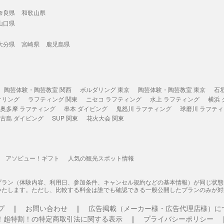
奈良県
和歌山県
山口県
大分県
宮崎県
鹿児島県
陶芸体験・陶芸教室 関西
ボルダリング 東京
陶芸体験・陶芸教室 東京
石
ケリング
ラフティング 関東
ニセコ ラフティング
水上 ラフティング
横浜
奥多摩 ラフティング
串本 ダイビング
鬼怒川 ラフティング
球磨川 ラフテ
古島 ダイビング
SUP 関東
花火大会 関東
アソビュー！ギフト
人気の観光スポット情報
プラン（体験内容、利用日、参加条件、キャンセル規約などの基本情報）が同じ状
いたします。ただし、比較する料金は誰でも確認できる一般公開したプランのみが対
プ
お問い合わせ
広告掲載（メーカー様・広告代理店様）に
！超特割！の特定商取引法に関する表示
プライバシーポリシー