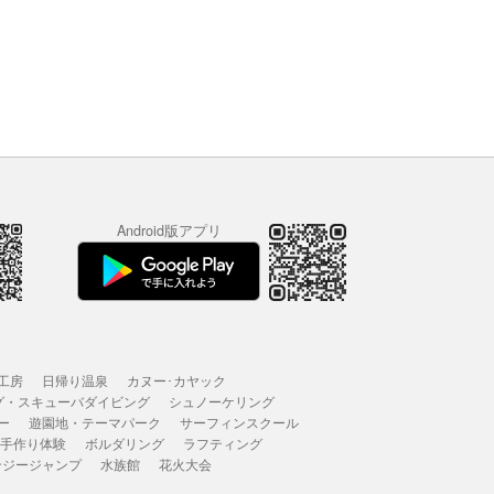
Android版アプリ
工房
日帰り温泉
カヌー･カヤック
グ・スキューバダイビング
シュノーケリング
ー
遊園地・テーマパーク
サーフィンスクール
 手作り体験
ボルダリング
ラフティング
ンジージャンプ
水族館
花火大会