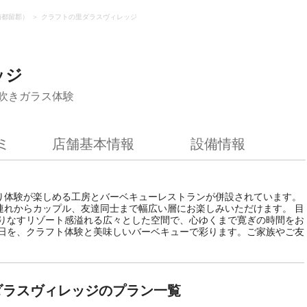
南都留郡）
クラフトの里ダラスヴィレッジ
ッジ
吹きガラス体験
ミ
店舗基本情報
設備情報
り体験が楽しめる工房とバーベキューレストランが併設されています。
連れからカップル、友達同士まで幅広い層にお楽しみいただけます。 目
織りなすリゾート感溢れる広々とした空間で、心ゆくまで寛ぎの時間をお
休日を、クラフト体験と美味しいバーベキューで彩ります。ご家族やご友
ダラスヴィレッジのプラン一覧