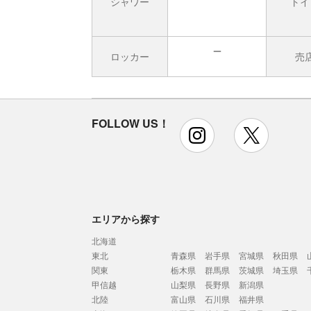
シャワー
トイ
ロッカー
売
無
FOLLOW US！
instagram
x
エリアから探す
北海道
東北
青森県
岩手県
宮城県
秋田県
関東
栃木県
群馬県
茨城県
埼玉県
甲信越
山梨県
長野県
新潟県
北陸
富山県
石川県
福井県