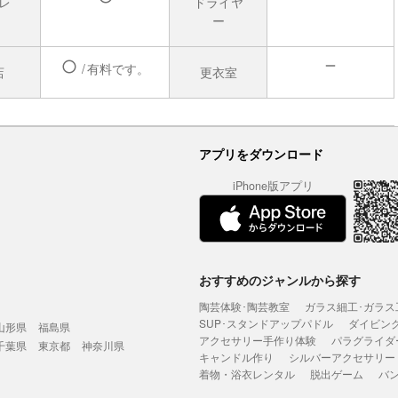
レ
ドライヤ
有
ー
有料です。
店
更衣室
無
有
アプリをダウンロード
iPhone版アプリ
おすすめのジャンルから探す
陶芸体験･陶芸教室
ガラス細工･ガラス
SUP･スタンドアップパドル
ダイビン
山形県
福島県
アクセサリー手作り体験
パラグライダ
千葉県
東京都
神奈川県
キャンドル作り
シルバーアクセサリー
着物・浴衣レンタル
脱出ゲーム
バ