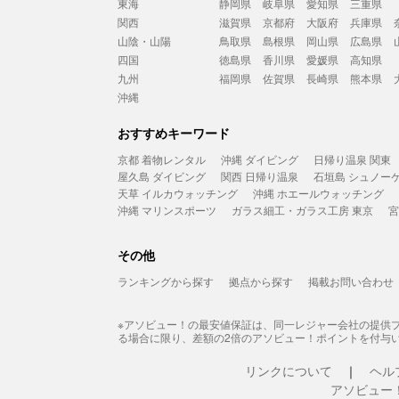
東海
静岡県
岐阜県
愛知県
三重県
関西
滋賀県
京都府
大阪府
兵庫県
山陰・山陽
鳥取県
島根県
岡山県
広島県
四国
徳島県
香川県
愛媛県
高知県
九州
福岡県
佐賀県
長崎県
熊本県
沖縄
おすすめキーワード
京都 着物レンタル
沖縄 ダイビング
日帰り温泉 関東
屋久島 ダイビング
関西 日帰り温泉
石垣島 シュノー
天草 イルカウォッチング
沖縄 ホエールウォッチング
沖縄 マリンスポーツ
ガラス細工・ガラス工房 東京
宮
その他
ランキングから探す
拠点から探す
掲載お問い合わせ
※アソビュー！の最安値保証は、同一レジャー会社の提供
る場合に限り、差額の2倍のアソビュー！ポイントを付与
リンクについて
ヘル
アソビュー