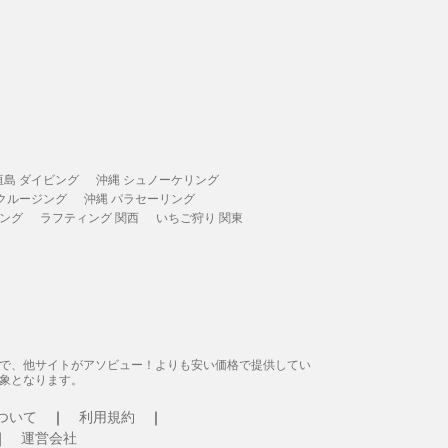
垣島 ダイビング
沖縄 シュノーケリング
 クルージング
沖縄 パラセーリング
ィング
ラフティング 関西
いちご狩り 関東
態で、他サイトがアソビュー！よりも安い価格で提供してい
象となります。
ついて
利用規約
運営会社