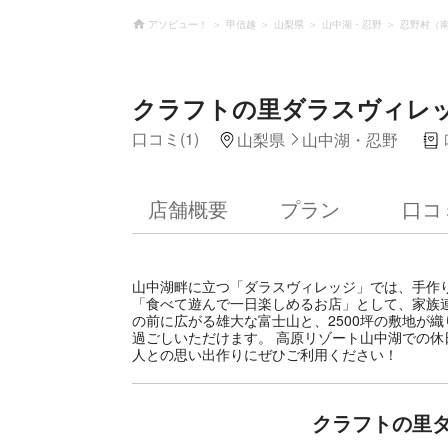
アソビュー！
甲信越
山梨県
山中湖・忍野
忍野村（
クラフトの里ダラスヴィレ
口コミ(1)
山梨県
山中湖・忍野
店舗概要
プラン
口コ
山中湖畔に立つ「ダラスヴィレッジ」では、手作
「食べて遊んで一日楽しめるお店」として、家族
の前に広がる雄大な富士山と、2500坪の敷地が
過ごしいただけます。 高原リゾート山中湖での
人との思い出作りにぜひご利用ください！
クラフトの里