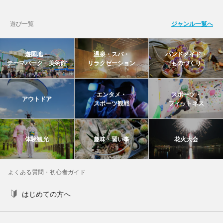
遊び一覧
ジャンル一覧へ
遊園地・
温泉・スパ・
ハンドメイド・
テーマパーク・美術館
リラクゼーション
ものづくり
エンタメ・
スポーツ・
アウトドア
スポーツ観戦
フィットネス
体験観光
趣味・習い事
花火大会
よくある質問・初心者ガイド
はじめての方へ