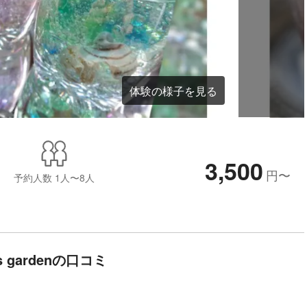
体験の様子を見る
3,500
円
〜
予約人数
1人〜8人
s gardenの口コミ