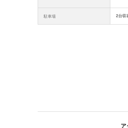
2台収
駐車場
ア