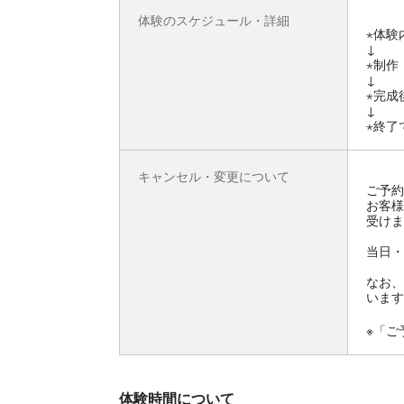
体験のスケジュール・詳細
⋆体験
↓
⋆制作
↓
⋆完成
↓
⋆終了
キャンセル・変更について
ご予約
お客様
受けま
当日・
なお、
います
※「ご
体験時間について