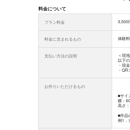
料金について
3,50
プラン料金
体験料
料金に含まれるもの
＜現地
支払い方法の説明
以下の
・現金
・QRコ
お作りいただけるもの
■サイ
横：6
高さ：
■作品
例1．