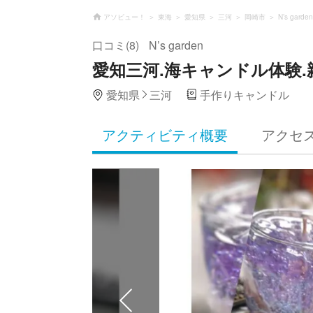
アソビュー！
東海
愛知県
三河
岡崎市
N’s garden
口コミ(8)
N’s garden
愛知三河.海キャンドル体験
愛知県
三河
手作りキャンドル
アクティビティ概要
アクセ