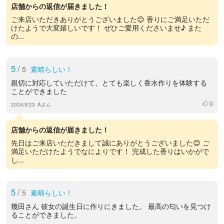
店舗からの返信が届きました！
ご来店いただきありがとうございました😊 香りにご満足いただ
けたようで大変嬉しいです！ ぜひご愛用くださいませ♪ また
の...
5
/
5
素晴らしい！
親切に対応していただけて、とても楽しく香水作りを体験する
ことができました
0
いいね
2024/9/23
Aさん
店舗からの返信が届きました！
先日はご来店いただきまして誠にありがとうございました😊 ご
満足いただけたようでなによりです！ 完成した香りはいかがで
し...
5
/
5
素晴らしい！
幾田さん 彼女の誕生日に作りにきました。 最高の匂いを見つけ
ることができました。