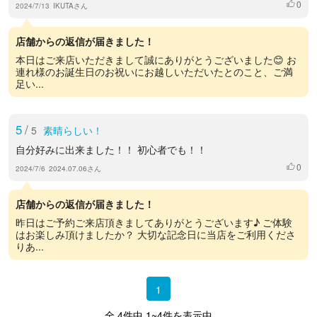
0
いいね
2024/7/13
IKUTAさん
店舗からの返信が届きました！
本日はご来店いただきまして誠にありがとうございました😊 お
連れ様のお誕生日のお祝いにお越しいただいたとのこと、ご満
足い...
5
/
5
素晴らしい！
自分好みに出来ました！！ 初心者でも！！
0
いいね
2024/7/6
2024.07.06さん
店舗からの返信が届きました！
昨日はご予約ご来店頂きましてありがとうございます♪ ご体験
はお楽しみ頂けましたか？ 大切な記念日に当店をご利用くださ
りあ...
1
全 4件中 1~4件を表示中