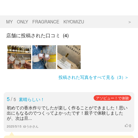
MY ONLY FRAGRANCE KIYOMIZU
店舗に投稿された口コミ
(4)
投稿された写真をすべて見る（3）
5
/
アソビュー！で体験
5
素晴らしい！
初めての香水作りでしたが楽しく作ることができました！思い
出にもなるのでつくってよかったです！親子で体験しました
が、次は旦...
0
いいね
2025/5/15
ゆうかさん