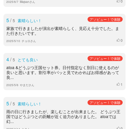
0
いいね
2025/6/7
Majsanさん
5
/
アソビュー！で体験
5
素晴らしい！
家族で行きましたが演出が素晴らしく、見応え十分でした。ま
た行きたいです。
0
いいね
2025/5/10
チョロさん
4
/
アソビュー！で体験
5
とても良い
atoa &どうぶつ王国セット券。日付指定なく別日に使えるのが
良いと思います。割引率がパッと見でわかればお得感があって
良...
1
いいね
2025/5/6
やまださん
5
/
アソビュー！で体験
5
素晴らしい！
雨の日に行きましたが、楽しむことが出来ました。 どうぶつ王
国ではどうぶつとの距離が近く迫力がありました。 atoaでは
幻...
0
いいね
2025/4/14
とさん