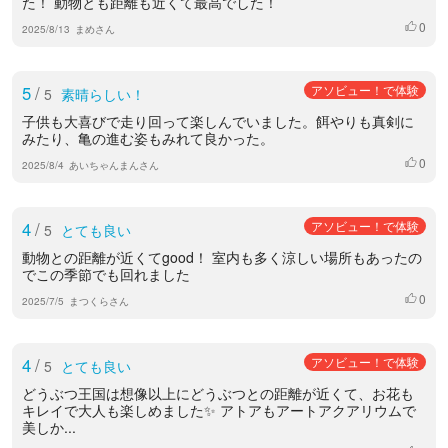
た！ 動物とも距離も近くて最高でした！
0
いいね
2025/8/13
まめさん
5
/
アソビュー！で体験
5
素晴らしい！
子供も大喜びで走り回って楽しんでいました。餌やりも真剣に
みたり、亀の進む姿もみれて良かった。
0
いいね
2025/8/4
あいちゃんまんさん
4
/
アソビュー！で体験
5
とても良い
動物との距離が近くてgood！ 室内も多く涼しい場所もあったの
でこの季節でも回れました
0
いいね
2025/7/5
まつくらさん
4
/
アソビュー！で体験
5
とても良い
どうぶつ王国は想像以上にどうぶつとの距離が近くて、お花も
キレイで大人も楽しめました✨ アトアもアートアクアリウムで
美しか...