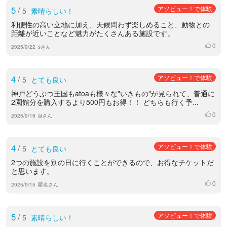
5
/
アソビュー！で体験
5
素晴らしい！
利便性の高い立地に加え、天候問わず楽しめること、動物との
距離が近いことなど魅力がたくさんある施設です。
0
いいね
2025/9/22
sさん
4
/
アソビュー！で体験
5
とても良い
神戸どうぶつ王国もatoaも様々な"いきもの"が見られて、普通に
2園館分を購入するより500円もお得！！ どちらも行く予...
0
いいね
2025/9/19
aiさん
4
/
アソビュー！で体験
5
とても良い
2つの施設を別の日に行くことができるので、お得なチケットだ
と思います。
0
いいね
2025/9/15
匿名さん
5
/
アソビュー！で体験
5
素晴らしい！