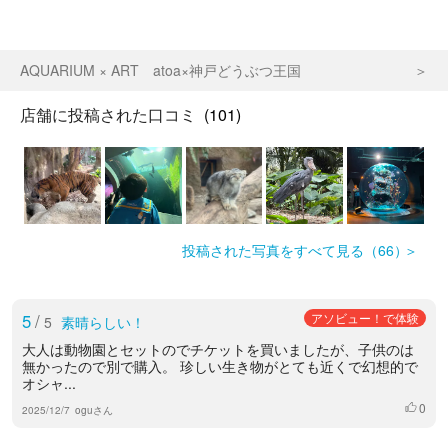
AQUARIUM × ART atoa×神戸どうぶつ王国
店舗に投稿された口コミ
(101)
投稿された写真をすべて見る（66）
5
/
アソビュー！で体験
5
素晴らしい！
大人は動物園とセットのでチケットを買いましたが、子供のは
無かったので別で購入。 珍しい生き物がとても近くで幻想的で
オシャ...
0
いいね
2025/12/7
oguさん