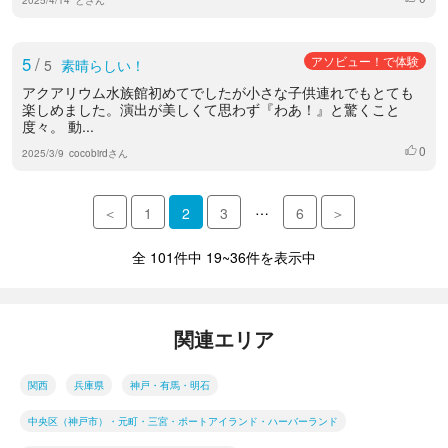
5
/
アソビュー！で体験
5
素晴らしい！
アクアリウム水族館初めてでしたが小さな子供連れでもとても
楽しめました。演出が美しくて思わず『わあ！』と驚くこと
度々。 動...
0
いいね
2025/3/9
cocobirdさん
…
＜
1
2
3
6
＞
全 101件中 19~36件を表示中
関連エリア
関西
兵庫県
神戸・有馬・明石
中央区（神戸市）・元町・三宮・ポートアイランド・ハーバーランド