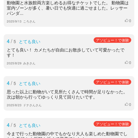
動物園と水族館両方楽しめるお得なチケットでした。 動物園は
室内ゾーンが多く、暑い日でも快適に過ごせました。レッサー
パンダ...
0
いいね
2025/9/13
ころさん
4
/
アソビュー！で体験
5
とても良い
とても良い！ カメたちが自由にお散歩していて可愛かったで
す！
0
いいね
2025/8/29
みきさん
4
/
アソビュー！で体験
5
とても良い
思った以上に動物がいて見所たくさんで時間が足りなかった。
次は朝から行ってゆっくり見て回りたいです。
0
いいね
2025/8/23
ドナさんさん
4
/
アソビュー！で体験
5
とても良い
今まで行った動物園の中でもかなり大人も楽しめた動物園でし