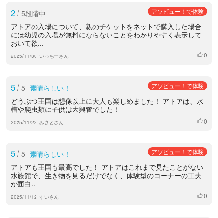
2
/
アソビュー！で体験
5段階中
アトアの入場について、親のチケットをネットで購入した場合
には幼児の入場が無料にならないことをわかりやすく表示して
おいて欲...
0
いいね
2025/11/30
いっちーさん
5
/
アソビュー！で体験
5
素晴らしい！
どうぶつ王国は想像以上に大人も楽しめました！ アトアは、水
槽や爬虫類に子供は大興奮でした！
0
いいね
2025/11/23
みさとさん
5
/
アソビュー！で体験
5
素晴らしい！
アトアも王国も最高でした！ アトアはこれまで見たことがない
水族館で、生き物を見るだけでなく、体験型のコーナーの工夫
が面白...
0
いいね
2025/11/12
すいさん