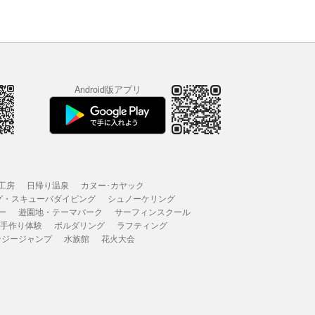
Android版アプリ
工房
日帰り温泉
カヌー･カヤック
グ・スキューバダイビング
シュノーケリング
ー
遊園地・テーマパーク
サーフィンスクール
 手作り体験
ボルダリング
ラフティング
ンジージャンプ
水族館
花火大会