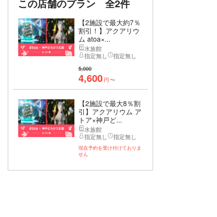
この店舗のプラン
全2件
【2施設で最大約7％
割引！】アクアリウ
ム atoa×...
水族館
指定無し
指定無し
5,000
4,600
円
〜
【2施設で最大8％割
引】アクアリウム ア
トア×神戸ど...
水族館
指定無し
指定無し
現在予約を受け付けておりま
せん