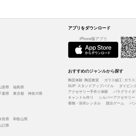
アプリをダウンロード
iPhone版アプリ
おすすめのジャンルから探す
陶芸体験･陶芸教室
ガラス細工･ガラス
SUP･スタンドアップパドル
ダイビン
山形県
福島県
アクセサリー手作り体験
パラグライダ
千葉県
東京都
神奈川県
キャンドル作り
シルバーアクセサリー
着物・浴衣レンタル
脱出ゲーム
バ
奈良県
和歌山県
山口県