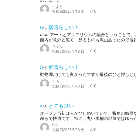
しよう
0
投稿日
2026/7/16 木
素晴らしい！
5
/
5
atoa アートとアクアリウムの融合ということ
館内が意外と広く、見るものも沢山あったので混雑
ちゃん
0
投稿日
2026/7/12 日
素晴らしい！
5
/
5
動物園だけでも良かったですが最後のひと押しと
しろ
0
投稿日
2026/6/28 日
とても良い
4
/
5
オープン当初は人がひしめいていて、折角の綺麗
疎らで快適です！特に、丸い水槽の部屋ではゆった
Fuji
0
投稿日
2026/6/23 火