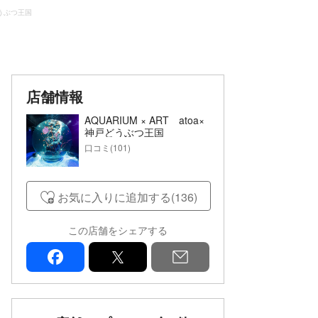
戸どうぶつ王国
店舗情報
AQUARIUM × ART atoa×
神戸どうぶつ王国
口コミ(101)
お気に入りに追加する(136)
この店舗をシェアする
facebook
x
mail