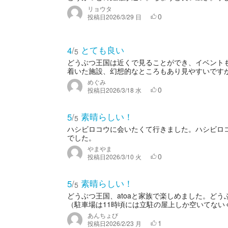
リョウタ
0
投稿日
2026/3/29 日
とても良い
4
/
5
どうぶつ王国は近くで見ることができ、イベント
着いた施設、幻想的なところもあり見やすいです
めぐみ
0
投稿日
2026/3/18 水
素晴らしい！
5
/
5
ハシビロコウに会いたくて行きました。ハシビロ
でした。
やまやま
0
投稿日
2026/3/10 火
素晴らしい！
5
/
5
どうぶつ王国、atoaと家族で楽しめました。ど
（駐車場は11時頃には立駐の屋上しか空いてないぐ
あんちょび
1
投稿日
2026/2/23 月