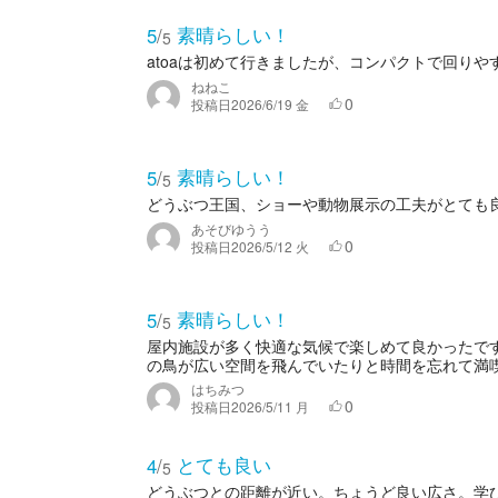
素晴らしい！
5
/
5
atoaは初めて行きましたが、コンパクトで回り
ねねこ
0
投稿日
2026/6/19 金
素晴らしい！
5
/
5
どうぶつ王国、ショーや動物展示の工夫がとても
あそびゆうう
0
投稿日
2026/5/12 火
素晴らしい！
5
/
5
屋内施設が多く快適な気候で楽しめて良かったで
の鳥が広い空間を飛んでいたりと時間を忘れて満喫
はちみつ
0
投稿日
2026/5/11 月
とても良い
4
/
5
どうぶつとの距離が近い。ちょうど良い広さ。学