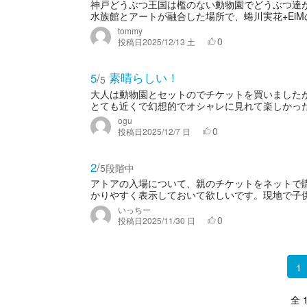
神戸どうぶつ王国は檻のない動物園でどうぶつ達が
水族館とアートが融合した場所で、蜷川実花+EiM
tommy
0
投稿日
2025/12/13 土
素晴らしい！
5
/
5
大人は動物園とセットのでチケットを買いました
とても近くで幻想的でオシャレに見れて楽しかった
ogu
0
投稿日
2025/12/7 日
2
/
5段階中
アトアの入場について、親のチケットをネットで
かりやすく表示しておいて欲しいです。現地で子供
いっちー
0
投稿日
2025/11/30 日
1
全 