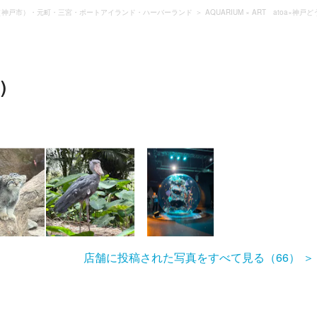
（神戸市）・元町・三宮・ポートアイランド・ハーバーランド
AQUARIUM × ART atoa×神
)
店舗に投稿された写真をすべて見る（66）