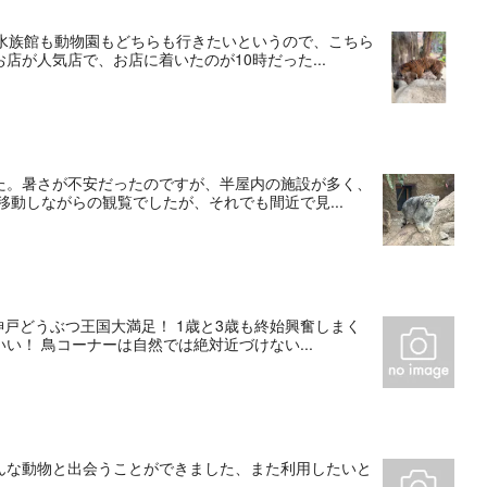
。水族館も動物園もどちらも行きたいというので、こちら
が人気店で、お店に着いたのが10時だった...
た。暑さが不安だったのですが、半屋内の施設が多く、
動しながらの観覧でしたが、それでも間近で見...
神戸どうぶつ王国大満足！ 1歳と3歳も終始興奮しまく
！ 鳥コーナーは自然では絶対近づけない...
んな動物と出会うことができました、また利用したいと