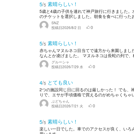
素晴らしい！
5
/
5
5歳と4歳の子供を連れて神戸旅行に行きました
のチケットを選択しました。朝食を食べに行ったお店
SNZ
0
投稿日
2026/8/2 日
素晴らしい！
5
/
5
赤ちゃんマヌルネコ目当てで遠方から来園しまし
なんとか凌げました。 マヌルネコは長蛇の列で、移
グルーシャ
0
投稿日
2026/7/29 水
とても良い
4
/
5
2つの施設同じ日に回るのは厳しかった！ でも、
りで、エサが手頃価格で買えるのがめちゃくちゃいい
ぶどちゃん
0
投稿日
2026/7/21 火
素晴らしい！
5
/
5
楽しい一日でした。車でのアクセスが良く、いろ
思います。