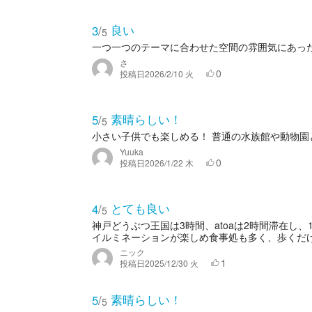
良い
3
/
5
一つ一つのテーマに合わせた空間の雰囲気にあっ
さ
0
投稿日
2026/2/10 火
素晴らしい！
5
/
5
小さい子供でも楽しめる！ 普通の水族館や動物園
Yuuka
0
投稿日
2026/1/22 木
とても良い
4
/
5
神戸どうぶつ王国は3時間、atoaは2時間滞在し、
イルミネーションが楽しめ食事処も多く、歩くだけで
ニック
1
投稿日
2025/12/30 火
素晴らしい！
5
/
5