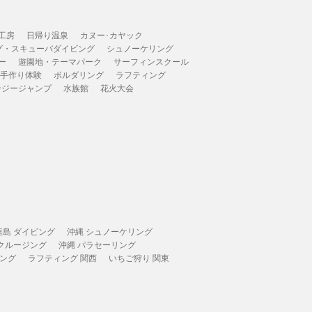
工房
日帰り温泉
カヌー･カヤック
グ・スキューバダイビング
シュノーケリング
ー
遊園地・テーマパーク
サーフィンスクール
 手作り体験
ボルダリング
ラフティング
ンジージャンプ
水族館
花火大会
垣島 ダイビング
沖縄 シュノーケリング
 クルージング
沖縄 パラセーリング
ィング
ラフティング 関西
いちご狩り 関東