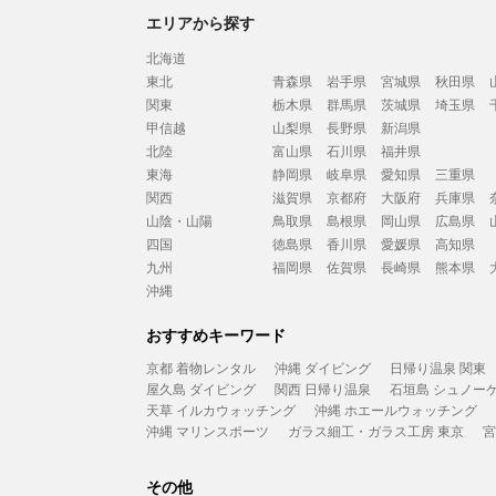
エリアから探す
北海道
東北
青森県
岩手県
宮城県
秋田県
関東
栃木県
群馬県
茨城県
埼玉県
甲信越
山梨県
長野県
新潟県
北陸
富山県
石川県
福井県
東海
静岡県
岐阜県
愛知県
三重県
関西
滋賀県
京都府
大阪府
兵庫県
山陰・山陽
鳥取県
島根県
岡山県
広島県
四国
徳島県
香川県
愛媛県
高知県
九州
福岡県
佐賀県
長崎県
熊本県
沖縄
おすすめキーワード
京都 着物レンタル
沖縄 ダイビング
日帰り温泉 関東
屋久島 ダイビング
関西 日帰り温泉
石垣島 シュノー
天草 イルカウォッチング
沖縄 ホエールウォッチング
沖縄 マリンスポーツ
ガラス細工・ガラス工房 東京
宮
その他