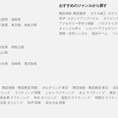
おすすめのジャンルから探す
陶芸体験･陶芸教室
ガラス細工･ガラス
SUP･スタンドアップパドル
ダイビン
山形県
福島県
アクセサリー手作り体験
パラグライダ
千葉県
東京都
神奈川県
キャンドル作り
シルバーアクセサリー
着物・浴衣レンタル
脱出ゲーム
バ
奈良県
和歌山県
山口県
大分県
宮崎県
鹿児島県
陶芸体験・陶芸教室 関西
ボルダリング 東京
陶芸体験・陶芸教室 東京
石
ケリング
ラフティング 関東
ニセコ ラフティング
水上 ラフティング
横浜
奥多摩 ラフティング
串本 ダイビング
鬼怒川 ラフティング
球磨川 ラフテ
古島 ダイビング
SUP 関東
花火大会 関東