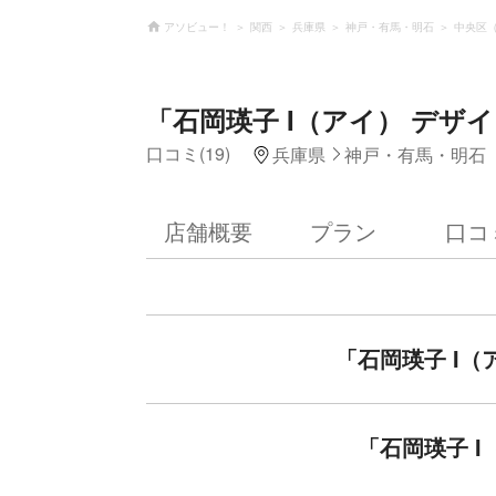
アソビュー！
関西
兵庫県
神戸・有馬・明石
中央区
「石岡瑛子 I（アイ） デザ
口コミ(19)
兵庫県
神戸・有馬・明石
店舗概要
プラン
口コ
「石岡瑛子 I
「石岡瑛子 