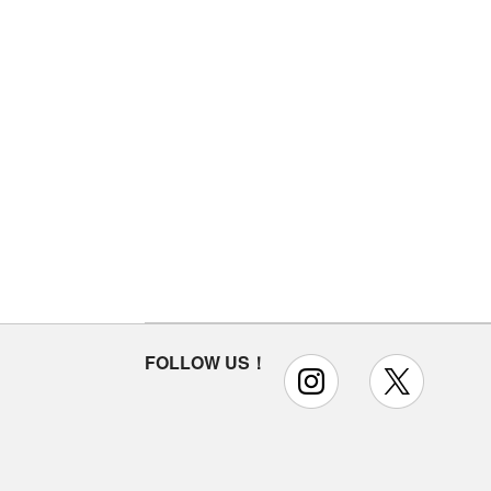
FOLLOW US！
instagram
x