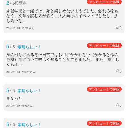
2
/
アソビュー！で体験
5段階中
未就学児と一緒では、殆ど楽しめないようでした。触れる物も
なく、文章を読む方が多く。大人向けのイベントでしたし、少
し高いな...
0
いいね
2025/1/13
Tombさん
5
/
アソビュー！で体験
5
素晴らしい！
身の回りにある毒〜日常ではお目にかかれない（かかると命の
危機）毒について幅広く知ることができました。 また、毒々し
くもポ...
0
いいね
2025/1/13
かゆださん
5
/
アソビュー！で体験
5
素晴らしい！
良かった
0
いいね
2025/1/12
毒展さん
5
/
アソビュー！で体験
5
素晴らしい！