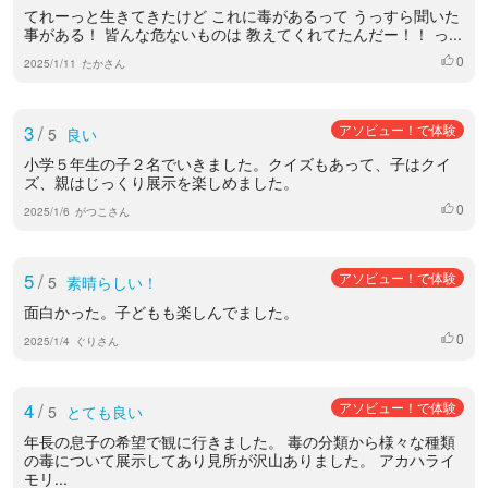
てれーっと生きてきたけど これに毒があるって うっすら聞いた
事がある！ 皆んな危ないものは 教えてくれてたんだー！！ っ...
0
いいね
2025/1/11
たかさん
3
/
アソビュー！で体験
5
良い
小学５年生の子２名でいきました。クイズもあって、子はクイ
ズ、親はじっくり展示を楽しめました。
0
いいね
2025/1/6
がつこさん
5
/
アソビュー！で体験
5
素晴らしい！
面白かった。子どもも楽しんでました。
0
いいね
2025/1/4
ぐりさん
4
/
アソビュー！で体験
5
とても良い
年長の息子の希望で観に行きました。 毒の分類から様々な種類
の毒について展示してあり見所が沢山ありました。 アカハライ
モリ...