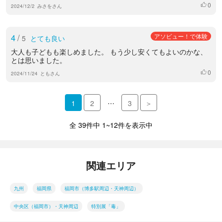
0
いいね
2024/12/2
みさをさん
4
/
アソビュー！で体験
5
とても良い
大人も子どもも楽しめました。 もう少し安くてもよいのかな、
とは思いました。
0
いいね
2024/11/24
ともさん
…
1
2
3
＞
全 39件中 1~12件を表示中
関連エリア
九州
福岡県
福岡市（博多駅周辺・天神周辺）
中央区（福岡市）・天神周辺
特別展「毒」