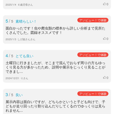
0
いいね
2025/1/4
６歳児母さん
5
/
アソビュー！で体験
5
素晴らしい！
面白かったです！虫や爬虫類の標本から詳しい分析まで見所た
くさんでした。図録オススメです！
0
いいね
2025/1/3
しげ姐さんさん
4
/
アソビュー！で体験
5
とても良い
土曜日に行きましたが、そこまで混んでおらず周りの方もゆっ
くり見る方が多かったため、説明や展示をじっくり見ることが
できまし...
0
いいね
2024/12/21
りさん
3
/
アソビュー！で体験
5
良い
展示内容は面白いですが、どちらかというと子ども向けで、子
どもが走り回ったり割り込んだりしてくるのでゆっくりは見ら
れません...