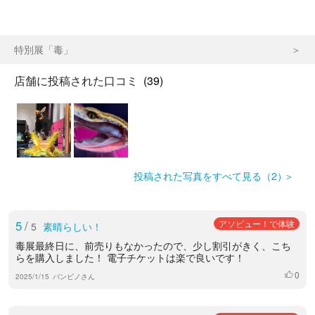
特別展「毒」
店舗に投稿された口コミ
(39)
投稿された写真をすべて見る（2）
5
/
アソビュー！で体験
5
素晴らしい！
毒展最終日に、前売りもなかったので、少し割引がきく、こち
らを購入しました！ 電子チケットは楽で良いです！
0
いいね
2025/1/15
バンビノさん