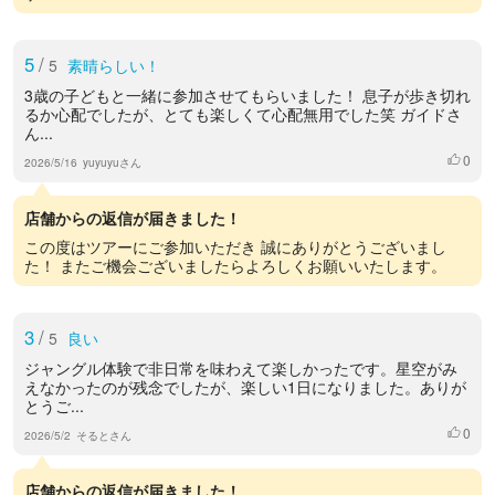
5
/
5
素晴らしい！
3歳の子どもと一緒に参加させてもらいました！ 息子が歩き切れ
るか心配でしたが、とても楽しくて心配無用でした笑 ガイドさ
ん...
0
いいね
2026/5/16
yuyuyuさん
店舗からの返信が届きました！
この度はツアーにご参加いただき 誠にありがとうございまし
た！ またご機会ございましたらよろしくお願いいたします。
3
/
5
良い
ジャングル体験で非日常を味わえて楽しかったです。星空がみ
えなかったのが残念でしたが、楽しい1日になりました。ありが
とうご...
0
いいね
2026/5/2
そるとさん
店舗からの返信が届きました！