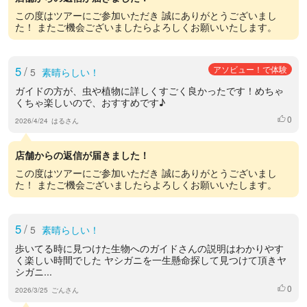
この度はツアーにご参加いただき 誠にありがとうございまし
た！ またご機会ございましたらよろしくお願いいたします。
5
/
アソビュー！で体験
5
素晴らしい！
ガイドの方が、虫や植物に詳しくすごく良かったです！めちゃ
くちゃ楽しいので、おすすめです♪
0
いいね
2026/4/24
はるさん
店舗からの返信が届きました！
この度はツアーにご参加いただき 誠にありがとうございまし
た！ またご機会ございましたらよろしくお願いいたします。
5
/
5
素晴らしい！
歩いてる時に見つけた生物へのガイドさんの説明はわかりやす
く楽しい時間でした ヤシガニを一生懸命探して見つけて頂きヤ
シガニ...
0
いいね
2026/3/25
ごんさん