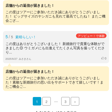
店舗からの返信が届きました！
この度はツアーにご参加いただき誠にありがとうございまし
た！ ビッグサイズのヤシガニも見れて最高でしたね！ またご機
会ござ...
5
/
アソビュー！で体験
5
素晴らしい！
この度はありがとうございました！ 新婚旅行で貴重な体験がで
きました😊 ウミガメにも出逢えてたくさん写真を撮ってくださ
り...
0
いいね
2025/6/27
みさきさん
店舗からの返信が届きました！
この度はツアーにご参加いただき誠にありがとうございまし
た！素敵な新婚旅行の思い出をサポートできて嬉しいです！ま
たご機会ご...
…
1
2
3
＞