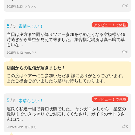
0
いいね
2025/12/23
さらさん
5
/
アソビュー！で体験
5
素晴らしい！
当日は夕方まで雨が降りツアー参加をやめたくなる空模様が19
時過ぎから星空が見えて来ました。集合指定場所は真っ暗で草
もいな...
0
いいね
2025/11/12
tomoさん
店舗からの返信が届きました！
この度はツアーにご参加いただき 誠にありがとうございます。
またご機会ございましたら是非お待ちしております。
5
/
アソビュー！で体験
5
素晴らしい！
運良く私達一組で貸切状態でした。 ヤシガニ探しから、星空の
撮影までつきっきりでご対応してくださり、ガイドのサトウさ
んには...
0
いいね
2025/10/22
ぜろさん