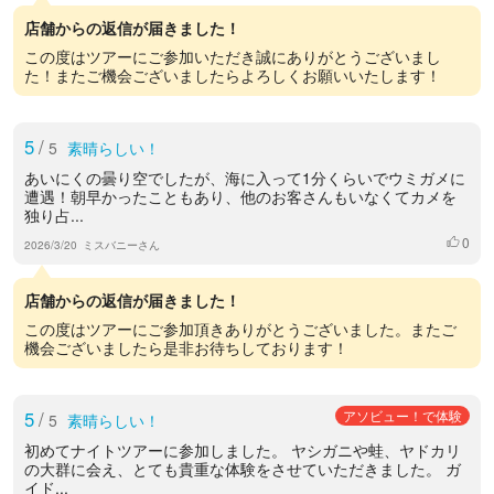
店舗からの返信が届きました！
この度はツアーにご参加いただき誠にありがとうございまし
た！またご機会ございましたらよろしくお願いいたします！
5
/
5
素晴らしい！
あいにくの曇り空でしたが、海に入って1分くらいでウミガメに
遭遇！朝早かったこともあり、他のお客さんもいなくてカメを
独り占...
0
いいね
2026/3/20
ミスバニーさん
店舗からの返信が届きました！
この度はツアーにご参加頂きありがとうございました。またご
機会ございましたら是非お待ちしております！
5
/
アソビュー！で体験
5
素晴らしい！
初めてナイトツアーに参加しました。 ヤシガニや蛙、ヤドカリ
の大群に会え、とても貴重な体験をさせていただきました。 ガ
イド...