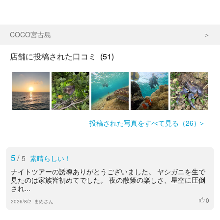
COCO宮古島
店舗に投稿された口コミ
(51)
投稿された写真をすべて見る（26）
5
/
5
素晴らしい！
ナイトツアーの誘導ありがとうございました。 ヤシガニを生で
見たのは家族皆初めてでした。 夜の散策の楽しさ、星空に圧倒
され...
0
いいね
2026/8/2
まめさん