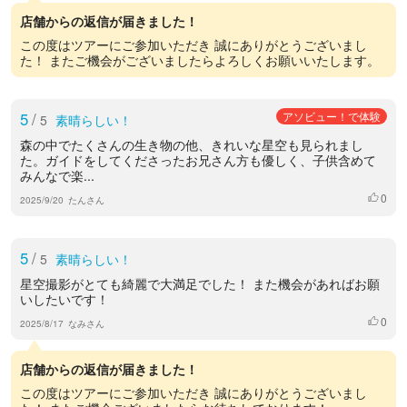
店舗からの返信が届きました！
この度はツアーにご参加いただき 誠にありがとうございまし
た！ またご機会がございましたらよろしくお願いいたします。
5
/
アソビュー！で体験
5
素晴らしい！
森の中でたくさんの生き物の他、きれいな星空も見られまし
た。ガイドをしてくださったお兄さん方も優しく、子供含めて
みんなで楽...
0
いいね
2025/9/20
たんさん
5
/
5
素晴らしい！
星空撮影がとても綺麗で大満足でした！ また機会があればお願
いしたいです！
0
いいね
2025/8/17
なみさん
店舗からの返信が届きました！
この度はツアーにご参加いただき 誠にありがとうございまし