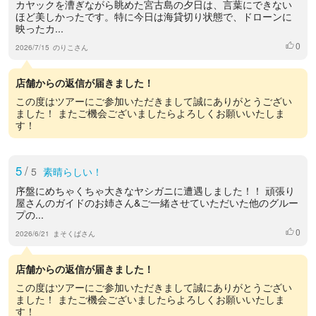
カヤックを漕ぎながら眺めた宮古島の夕日は、言葉にできない
ほど美しかったです。特に今日は海貸切り状態で、ドローンに
映ったカ...
0
いいね
2026/7/15
のりこさん
店舗からの返信が届きました！
この度はツアーにご参加いただきまして誠にありがとうござい
ました！ またご機会ございましたらよろしくお願いいたしま
す！
5
/
5
素晴らしい！
序盤にめちゃくちゃ大きなヤシガニに遭遇しました！！ 頑張り
屋さんのガイドのお姉さん&ご一緒させていただいた他のグルー
プの...
0
いいね
2026/6/21
まそくぱさん
店舗からの返信が届きました！
この度はツアーにご参加いただきまして誠にありがとうござい
ました！ またご機会ございましたらよろしくお願いいたしま
す！