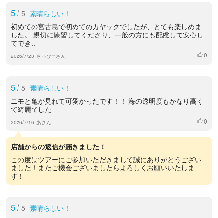
5
/
5
素晴らしい！
初めての宮古島で初めてのカヤックでしたが、とても楽しめま
した。 親切に練習してくださり、一般の方にも配慮して安心し
てでき...
0
いいね
2026/7/23
さっぴーさん
5
/
5
素晴らしい！
ニモと亀が見れて可愛かったです！！ 海の透明度もかなり高く
て綺麗でした
0
いいね
2026/7/16
あさん
店舗からの返信が届きました！
この度はツアーにご参加いただきまして誠にありがとうござい
ました！またご機会ございましたらよろしくお願いいたしま
す！
5
/
5
素晴らしい！