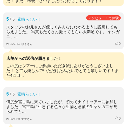
た！ またご機会ございましたらお待ちしております！
5
/
アソビュー！で体験
5
素晴らしい！
スタッフのお兄さんが優しくみんなにわかるように説明しても
らえました。 写真もたくさん撮ってもらい大満足です。 ヤシガ
ニ、...
0
いいね
2025/7/14
やまさん
店舗からの返信が届きました！
この度はツアーにご参加いただき誠にありがとうございまし
た！ とても楽しんでいただけたみたいでとても嬉しいです！ま
た4回目...
5
/
5
素晴らしい！
何度か宮古島に来ていましたが、初めてナイトツアーに参加し
ました。宮古島に生息する色々な生物と念願の生ヤシガニが見
られてと...
0
いいね
2025/6/29
ナナさん