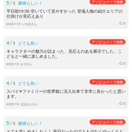
5
/
アソビュー！で体験
5
素晴らしい！
平日朝10:30 空いていて見やすかった 登場人物の紹介エリアの
仕掛けが見応えあり
0
いいね
2025/1/10
いなほさん
4
/
アソビュー！で体験
5
とても良い
キャラクターの魅力が詰まった、見応えのある展示でした。こ
どもと一緒に楽しめました。
0
いいね
2025/1/8
なぞさん
4
/
アソビュー！で体験
5
とても良い
スパイ✕ファミリーの世界観に没入出来て非常に良かったと思い
ます。
0
いいね
2025/1/8
ぱおまんさん
5
/
アソビュー！で体験
5
素晴らしい！
とても楽しめました！！ 平日だったので人も少なくゆっくりと