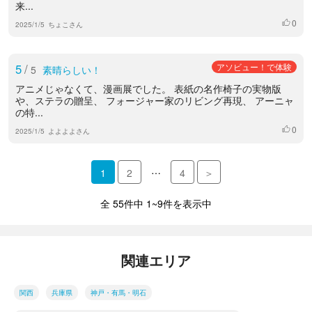
来...
0
いいね
2025/1/5
ちょこさん
5
/
アソビュー！で体験
5
素晴らしい！
アニメじゃなくて、漫画展でした。 表紙の名作椅子の実物版
や、ステラの贈呈、 フォージャー家のリビング再現、 アーニャ
の特...
0
いいね
2025/1/5
よよよよさん
…
1
2
4
＞
全 55件中 1~9件を表示中
関連エリア
関西
兵庫県
神戸・有馬・明石