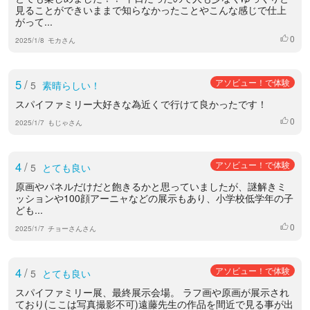
見ることができいままで知らなかったことやこんな感じで仕上
がって...
0
いいね
2025/1/8
モカさん
5
/
アソビュー！で体験
5
素晴らしい！
スパイファミリー大好きな為近くで行けて良かったです！
0
いいね
2025/1/7
もじゃさん
4
/
アソビュー！で体験
5
とても良い
原画やパネルだけだと飽きるかと思っていましたが、謎解きミ
ッションや100顔アーニャなどの展示もあり、小学校低学年の子
ども...
0
いいね
2025/1/7
チョーさんさん
4
/
アソビュー！で体験
5
とても良い
スパイファミリー展、最終展示会場。 ラフ画や原画が展示され
ており(ここは写真撮影不可)遠藤先生の作品を間近で見る事が出