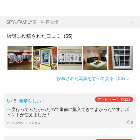
SPY×FAMILY展 神戸会場
店舗に投稿された口コミ
(55)
投稿された写真をすべて見る（30）
5
/
アソビュー！で体験
5
素晴らしい！
一度行ってみたかったので事前に購入できてよかったです。ポ
イントが使えました！
0
いいね
2025/12/27
チロルさん