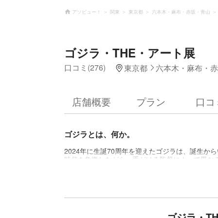
アソビュー！
関東
東京都
六本木・麻布・赤坂・青山
ゴジラ・THE・アート展
口コミ(276)
東京都
六本木・麻布・赤
店舗概要
プラン
口コ
ゴジラとは、何か。
2024年に生誕70周年を迎えたゴジラは、誕生
時代を象徴しながら、手がける監督によって異な
できません。 この『ゴジラ・THE・アート展』
現代に生きる国内外のアーティストたちが「ゴジ
示します。
ゴジラ・T