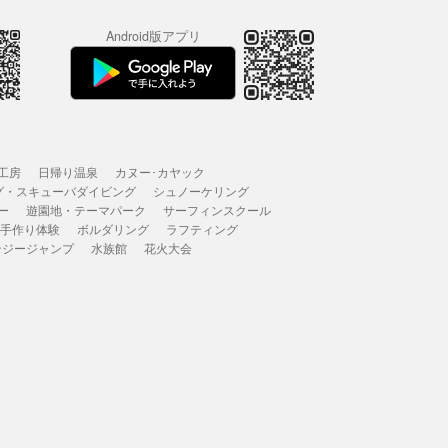
Android版アプリ
工房
日帰り温泉
カヌー･カヤック
グ・スキューバダイビング
シュノーケリング
ー
遊園地・テーマパーク
サーフィンスクール
 手作り体験
ボルダリング
ラフティング
ンジージャンプ
水族館
花火大会