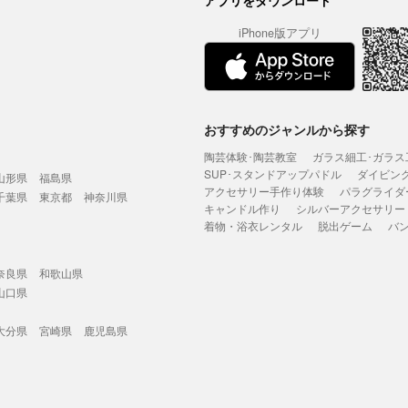
アプリをダウンロード
iPhone版アプリ
おすすめのジャンルから探す
陶芸体験･陶芸教室
ガラス細工･ガラス
SUP･スタンドアップパドル
ダイビン
山形県
福島県
アクセサリー手作り体験
パラグライダ
千葉県
東京都
神奈川県
キャンドル作り
シルバーアクセサリー
着物・浴衣レンタル
脱出ゲーム
バ
奈良県
和歌山県
山口県
大分県
宮崎県
鹿児島県