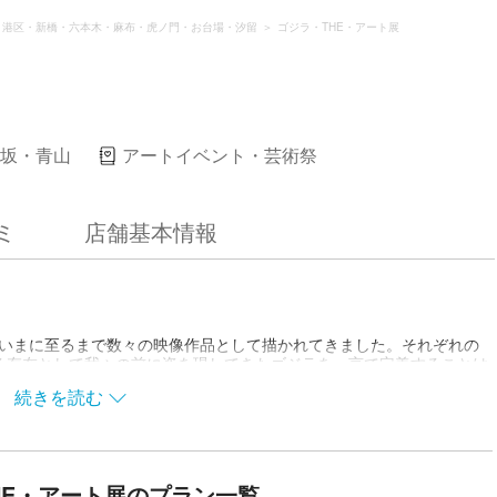
港区・新橋・六本木・麻布・虎ノ門・お台場・汐留
ゴジラ・THE・アート展
坂・青山
アートイベント・芸術祭
ミ
店舗基本情報
からいまに至るまで数々の映像作品として描かれてきました。それぞれの
る存在として我々の前に姿を現してきたゴジラを一言で定義することは
は映画の枠を超えた多様なアートによってゴジラを表現する展覧会です。
続きを読む
ラとは、何か。」という問いに対し、自身の答えをアート作品として展
HE・アート展のプラン一覧