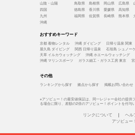
山陰・山陽
鳥取県
島根県
岡山県
広島県
四国
徳島県
香川県
愛媛県
高知県
九州
福岡県
佐賀県
長崎県
熊本県
沖縄
おすすめキーワード
京都 着物レンタル
沖縄 ダイビング
日帰り温泉 関東
屋久島 ダイビング
関西 日帰り温泉
石垣島 シュノー
天草 イルカウォッチング
沖縄 ホエールウォッチング
沖縄 マリンスポーツ
ガラス細工・ガラス工房 東京
宮
その他
ランキングから探す
拠点から探す
掲載お問い合わせ
※アソビュー！の最安値保証は、同一レジャー会社の提供
る場合に限り、差額の2倍のアソビュー！ポイントを付与
リンクについて
ヘル
アソビュー