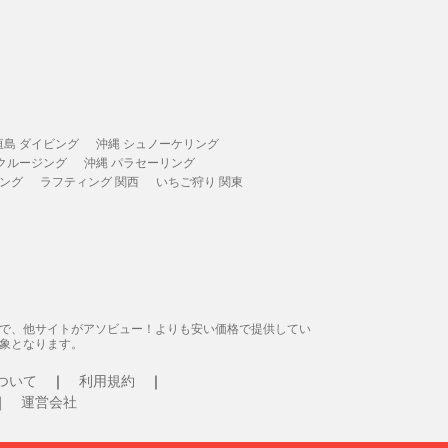
垣島 ダイビング
沖縄 シュノーケリング
 クルージング
沖縄 パラセーリング
ィング
ラフティング 関西
いちご狩り 関東
態で、他サイトがアソビュー！よりも安い価格で提供してい
象となります。
ついて
利用規約
運営会社