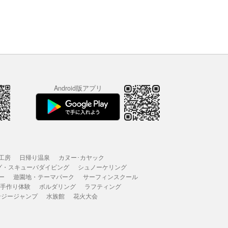
Android版アプリ
工房
日帰り温泉
カヌー･カヤック
グ・スキューバダイビング
シュノーケリング
ー
遊園地・テーマパーク
サーフィンスクール
 手作り体験
ボルダリング
ラフティング
ンジージャンプ
水族館
花火大会