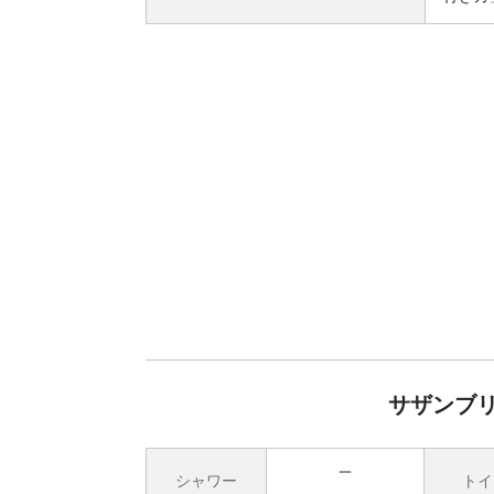
サザンブ
シャワー
トイ
無