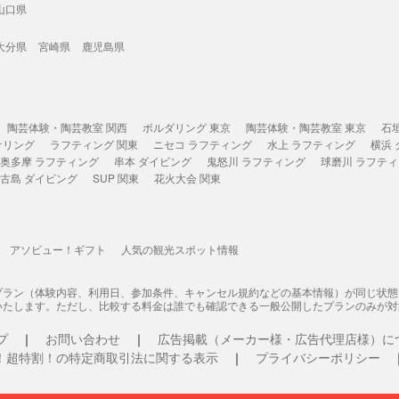
山口県
大分県
宮崎県
鹿児島県
陶芸体験・陶芸教室 関西
ボルダリング 東京
陶芸体験・陶芸教室 東京
石
ケリング
ラフティング 関東
ニセコ ラフティング
水上 ラフティング
横浜
奥多摩 ラフティング
串本 ダイビング
鬼怒川 ラフティング
球磨川 ラフテ
古島 ダイビング
SUP 関東
花火大会 関東
アソビュー！ギフト
人気の観光スポット情報
プラン（体験内容、利用日、参加条件、キャンセル規約などの基本情報）が同じ状
いたします。ただし、比較する料金は誰でも確認できる一般公開したプランのみが対
プ
お問い合わせ
広告掲載（メーカー様・広告代理店様）に
！超特割！の特定商取引法に関する表示
プライバシーポリシー