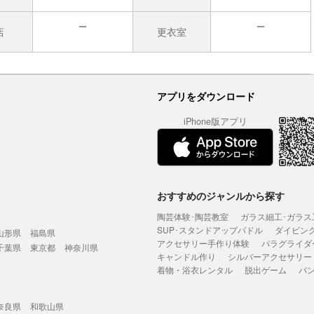
店
更衣室
無
無
アプリをダウンロード
iPhone版アプリ
おすすめのジャンルから探す
陶芸体験･陶芸教室
ガラス細工･ガラス
SUP･スタンドアップパドル
ダイビン
山形県
福島県
アクセサリー手作り体験
パラグライダ
千葉県
東京都
神奈川県
キャンドル作り
シルバーアクセサリー
着物・浴衣レンタル
脱出ゲーム
バ
奈良県
和歌山県