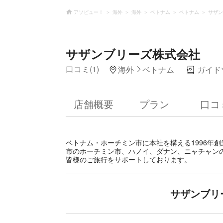
アソビュー！
海外
海外
ベトナム
ベトナム
サザン
サザンブリーズ株式会社
口コミ(1)
海外
ベトナム
ガイド
店舗概要
プラン
口コ
ベトナム・ホーチミン市に本社を構える1996年
市のホーチミン市、ハノイ、ダナン、ニャチャン
皆様のご旅行をサポートしております。
サザンブリ