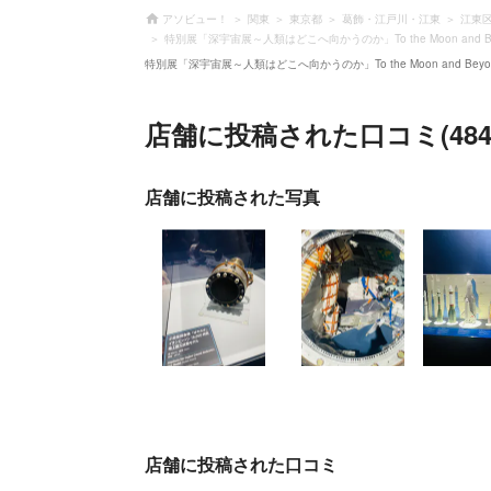
アソビュー！
関東
東京都
葛飾・江戸川・江東
江東
特別展「深宇宙展～人類はどこへ向かうのか」To the Moon and
特別展「深宇宙展～人類はどこへ向かうのか」To the Moon and 
店舗に投稿された口コミ(484
店舗に投稿された写真
店舗に投稿された口コミ