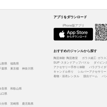
アプリをダウンロード
iPhone版アプリ
おすすめのジャンルから探す
陶芸体験･陶芸教室
ガラス細工･ガラス
SUP･スタンドアップパドル
ダイビン
山形県
福島県
アクセサリー手作り体験
パラグライダ
千葉県
東京都
神奈川県
キャンドル作り
シルバーアクセサリー
着物・浴衣レンタル
脱出ゲーム
バ
奈良県
和歌山県
山口県
大分県
宮崎県
鹿児島県