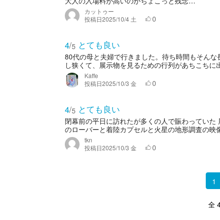
大人の入場料が高いのがちょこっと残念…
カットゥー
0
投稿日
2025/10/4 土
とても良い
4
/
5
80代の母と夫婦で行きました。待ち時間もそん
し狭くて、展示物を見るための行列があちこちに出
Kaffe
0
投稿日
2025/10/3 金
とても良い
4
/
5
閉幕前の平日に訪れたが多くの人で賑わっていた 
のローバーと着陸カプセルと火星の地形調査の映
tkn
0
投稿日
2025/10/3 金
1
全 