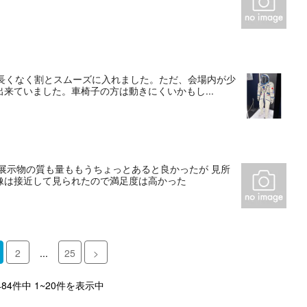
な長くなく割とスムーズに入れました。ただ、会場内が少
来ていました。車椅子の方は動きにくいかもし...
展示物の質も量ももうちょっとあると良かったが 見所
像は接近して見られたので満足度は高かった
2
...
25
>
484件中 1~20件を表示中