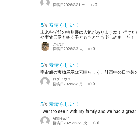
0
投稿日
2026/2/21 土
素晴らしい！
5
/
5
未来科学館の特別展は人気がありますね！ 行き
や実物展示も多く子どももとても楽しめました！
はむぽ
0
投稿日
2026/2/3 火
素晴らしい！
5
/
5
宇宙船の実物展示は素晴らしく、計画中の日本製
ログハウス
0
投稿日
2026/2/2 月
素晴らしい！
5
/
5
I went to see it with my family and we had a great
Angie&Jini
0
投稿日
2025/12/23 火