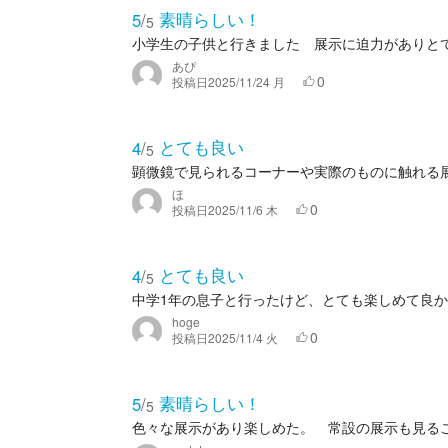
素晴らしい！
5
/
5
小学生の子供と行きました 展示に迫力がありと
あぴ
0
投稿日
2025/11/24 月
とても良い
4
/
5
顕微鏡で見られるコーナーや実際のものに触れる
ほ
0
投稿日
2025/11/6 木
とても良い
4
/
5
中学1年の息子と行ったけど、とても楽しめて良か
hoge
0
投稿日
2025/11/4 火
素晴らしい！
5
/
5
色々な展示があり楽しめた。 常設の展示も見る