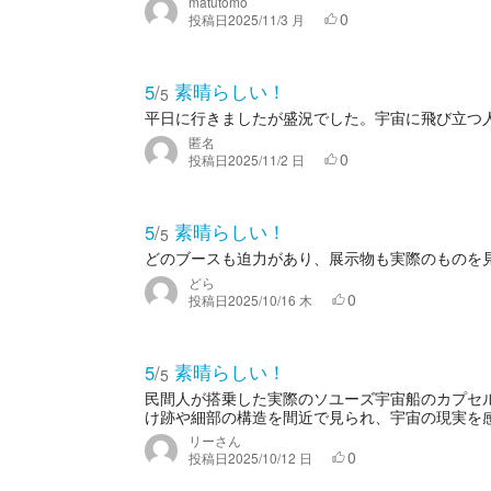
matutomo
0
投稿日
2025/11/3 月
素晴らしい！
5
/
5
平日に行きましたが盛況でした。宇宙に飛び立つ
匿名
0
投稿日
2025/11/2 日
素晴らしい！
5
/
5
どのブースも迫力があり、展示物も実際のものを
どら
0
投稿日
2025/10/16 木
素晴らしい！
5
/
5
民間人が搭乗した実際のソユーズ宇宙船のカプセ
け跡や細部の構造を間近で見られ、宇宙の現実を感
リーさん
0
投稿日
2025/10/12 日