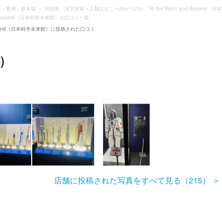
区・豊洲・新木場
特別展「深宇宙展～人類はどこへ向かうのか」To the Moon and Beyond（
 Beyond（日本科学未来館）の口コミ一覧
Beyond（日本科学未来館）に投稿された口コミ
)
店舗に投稿された写真をすべて見る（215）