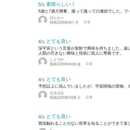
素晴らしい！
5
/
5
5歳と7歳大興奮。撮って撮っての連続でした。で
ぽんちゃ
0
投稿日
2026/6/1 月
とても良い
4
/
5
深宇宙という言葉が新鮮で興味を持ちました。遠
人類の尽きない興味と技術に前人に尊敬です。
しとづか
0
投稿日
2026/4/24 金
とても良い
4
/
5
予想以上に混んでいましたが、宇宙関係の実物、
ぱるぱる
0
投稿日
2026/3/28 土
とても良い
4
/
5
普段触れることのない世界を知ることができて楽
n