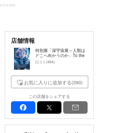
日本科学未来館）
店舗情報
特別展「深宇宙展～人類は
どこへ向かうのか」To the
Moon and Beyond（日本科
口コミ(484)
学未来館）
お気に入りに追加する(390)
この店舗をシェアする
facebook
x
mail