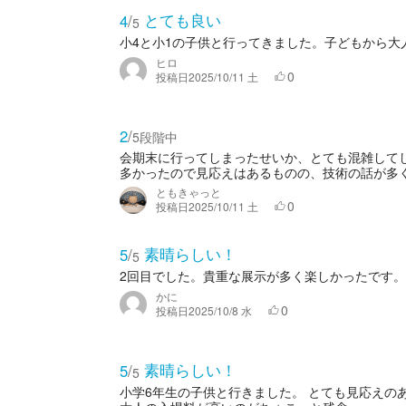
とても良い
4
/
5
小4と小1の子供と行ってきました。子どもから大
ヒロ
0
投稿日
2025/10/11 土
2
/
5段階中
会期末に行ってしまったせいか、とても混雑して
多かったので見応えはあるものの、技術の話が多く
ともきゃっと
0
投稿日
2025/10/11 土
素晴らしい！
5
/
5
2回目でした。貴重な展示が多く楽しかったです
かに
0
投稿日
2025/10/8 水
素晴らしい！
5
/
5
小学6年生の子供と行きました。 とても見応えの