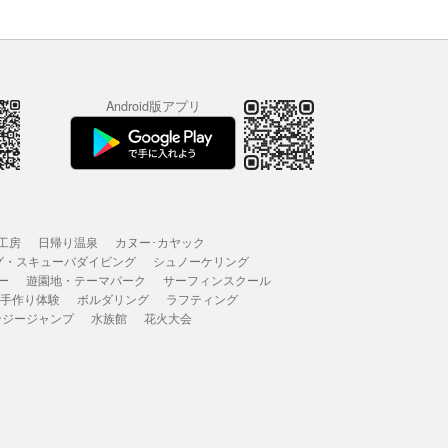
Android版アプリ
工房
日帰り温泉
カヌー･カヤック
グ・スキューバダイビング
シュノーケリング
ー
遊園地・テーマパーク
サーフィンスクール
 手作り体験
ボルダリング
ラフティング
ンジージャンプ
水族館
花火大会