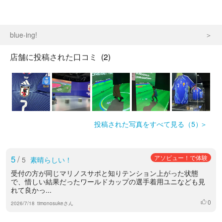
blue-ing!
店舗に投稿された口コミ
(2)
投稿された写真をすべて見る（5）
5
/
アソビュー！で体験
5
素晴らしい！
受付の方が同じマリノスサポと知りテンション上がった状態
で、惜しい結果だったワールドカップの選手着用ユニなども見
れて良かっ...
0
いいね
2026/7/18
timonosukeさん