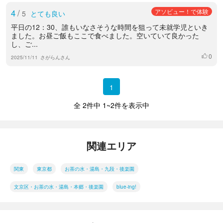
4
/
アソビュー！で体験
5
とても良い
平日の12：30、誰もいなさそうな時間を狙って未就学児といき
ました。お昼ご飯もここで食べました。空いていて良かった
し、ご...
0
いいね
2025/11/11
さがらんさん
1
全 2件中 1~2件を表示中
関連エリア
関東
東京都
お茶の水・湯島・九段・後楽園
文京区・お茶の水・湯島・本郷・後楽園
blue-ing!