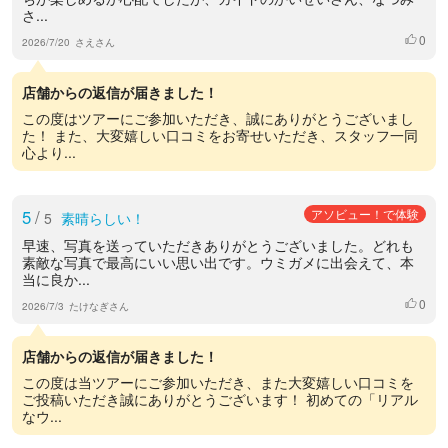
さ...
0
いいね
2026/7/20
さえさん
店舗からの返信が届きました！
この度はツアーにご参加いただき、誠にありがとうございまし
た！ また、大変嬉しい口コミをお寄せいただき、スタッフ一同
心より...
5
/
アソビュー！で体験
5
素晴らしい！
早速、写真を送っていただきありがとうございました。どれも
素敵な写真で最高にいい思い出です。ウミガメに出会えて、本
当に良か...
0
いいね
2026/7/3
たけなぎさん
店舗からの返信が届きました！
この度は当ツアーにご参加いただき、また大変嬉しい口コミを
ご投稿いただき誠にありがとうございます！ 初めての「リアル
なウ...