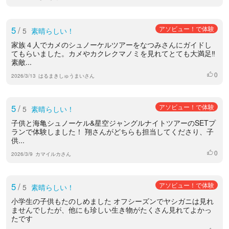
5
/
アソビュー！で体験
5
素晴らしい！
家族４人でカメのシュノーケルツアーをなつみさんにガイドし
てもらいました。カメやカクレクマノミを見れてとても大満足‼︎
素敵...
0
いいね
2026/3/13
はるまきしゅうまいさん
5
/
アソビュー！で体験
5
素晴らしい！
子供と海亀シュノーケル&星空ジャングルナイトツアーのSETプ
ランで体験しました！ 翔さんがどちらも担当してくださり、子
供...
0
いいね
2026/3/9
カマイルカさん
5
/
アソビュー！で体験
5
素晴らしい！
小学生の子供もたのしめました オフシーズンでヤシガニは見れ
ませんでしたが、他にも珍しい生き物がたくさん見れてよかっ
たです