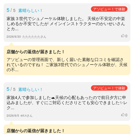
5
/
アソビュー！で体験
5
素晴らしい！
家族３世代でシュノーケル体験しました。 天候が不安定の中楽
しめるか不安でしたが メインインストラクターのかいせいさん
とカ...
0
いいね
2026/6/30
たたたたたたさん
店舗からの返信が届きました！
アソビューの管理画面で、新しく届いた素敵な口コミを確認さ
れているのですね！ ご家族3世代でのシュノーケル体験が、天候
の不...
5
/
アソビュー！で体験
5
素晴らしい！
家族4人で参加しました🐢天候の心配もあったので前日夕方に申
込みましたが、すぐにご対応くださりとても安心できました✨レ
ク...
0
いいね
2026/6/5
eri.nさん
店舗からの返信が届きました！