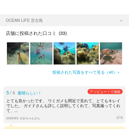
OCEAN LIFE 宮古島
店舗に投稿された口コミ
(33)
投稿された写真をすべて見る（40）
5
/
アソビュー！で体験
5
素晴らしい！
とても良かったです。 ウミガメも間近で見れて、とてもキレイ
でした。 ガイドさんも詳しく説明してくれて、写真撮ってくれ
て、...
0
いいね
2026/8/2
がおちゃんさん