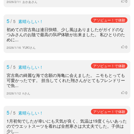
0
いいね
2026/2/11
おかあさん
5
/
アソビュー！で体験
5
素晴らしい！
初めての宮古島は連日快晴、少し風はありましたがガイドのな
つみさんのお陰で最高のSUP体験が出来ました。 私ひとりのた
めに...
0
いいね
2026/1/16
YUKIさん
5
/
アソビュー！で体験
5
素晴らしい！
宮古島の綺麗な海で念願の海亀に会えました。 ニモもとっても
可愛かったです。 担当してくれた翔さんがとてもフレンドリー
で魚...
0
いいね
2026/1/12
nさん
5
/
アソビュー！で体験
5
素晴らしい！
1月初旬でしたが幸いにも天気が良く、気温は19度くらいあった
のでウエットスーツを着れば全然寒さは大丈夫でした。子供は
少し...