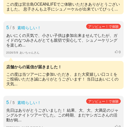
この度は宮古島OCEANLIFEでご体験いただきありがとうござい
ました。 息子さんも上手にシュノーケルが出来ていてびっく...
5
/
アソビュー！で体験
5
素晴らしい！
あいにくの天気で、小さい子供は参加出来ませんでしたが、ガ
イドのなつみさんがとても親切で安心して、シュノーケリング
を楽しめ...
0
いいね
2026/5/8
あいちゃんさん
店舗からの返信が届きました！
この度は当ツアーにご参加いただき、また大変嬉しい口コミを
ご投稿いただき誠にありがとうございます！ 当日はあいにくの
天気...
5
/
アソビュー！で体験
5
素晴らしい！
先日はありがとうございました！ 結果、大、大、大満足のジャ
ングルナイトツアーでした。この時期、まだヤシガニさんの活
動が鈍...
0
いいね