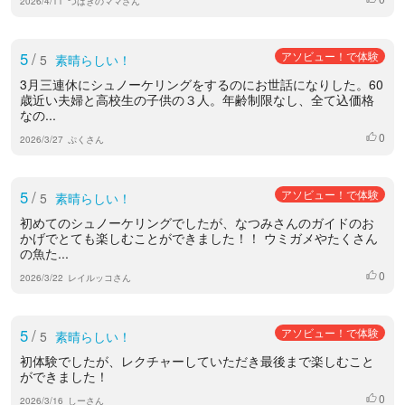
2026/4/11
つばきのママさん
5
/
アソビュー！で体験
5
素晴らしい！
3月三連休にシュノーケリングをするのにお世話になりした。60
歳近い夫婦と高校生の子供の３人。年齢制限なし、全て込価格
なの...
0
いいね
2026/3/27
ぷくさん
5
/
アソビュー！で体験
5
素晴らしい！
初めてのシュノーケリングでしたが、なつみさんのガイドのお
かげでとても楽しむことができました！！ ウミガメやたくさん
の魚た...
0
いいね
2026/3/22
レイルッコさん
5
/
アソビュー！で体験
5
素晴らしい！
初体験でしたが、レクチャーしていただき最後まで楽しむこと
ができました！
0
いいね
2026/3/16
しーさん