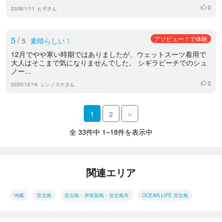
0
いいね
2026/1/11
ヒデさん
5
/
アソビュー！で体験
5
素晴らしい！
12月でやや寒い時期ではありましたが、ウェットスーツ着用で
大人はそこまで気になりませんでした。 シギラビーチでのシュ
ノー...
0
いいね
2025/12/16
シンノスケさん
1
2
＞
全 33件中 1~18件を表示中
関連エリア
沖縄
宮古島
宮古島・伊良部島・宮古島市
OCEAN LIFE 宮古島