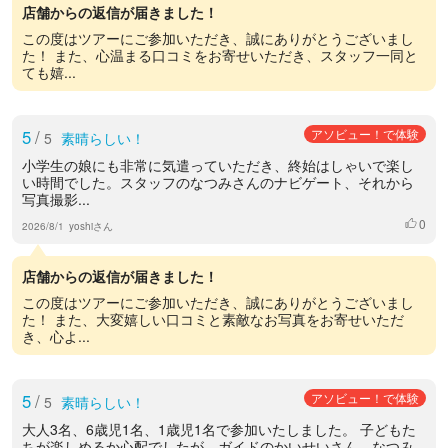
店舗からの返信が届きました！
この度はツアーにご参加いただき、誠にありがとうございまし
た！ また、心温まる口コミをお寄せいただき、スタッフ一同と
ても嬉...
5
/
アソビュー！で体験
5
素晴らしい！
小学生の娘にも非常に気遣っていただき、終始はしゃいで楽し
い時間でした。スタッフのなつみさんのナビゲート、それから
写真撮影...
0
いいね
2026/8/1
yoshiさん
店舗からの返信が届きました！
この度はツアーにご参加いただき、誠にありがとうございまし
た！ また、大変嬉しい口コミと素敵なお写真をお寄せいただ
き、心よ...
5
/
アソビュー！で体験
5
素晴らしい！
大人3名、6歳児1名、1歳児1名で参加いたしました。 子どもた
ちが楽しめるか心配でしたが、ガイドのかいせいさん、なつみ