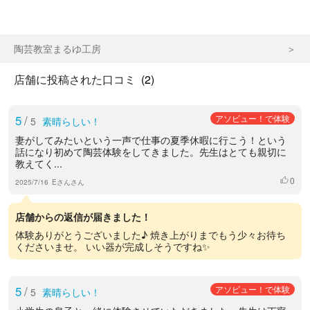
陶芸教室まるゆ工房
店舗に投稿された口コミ
(2)
5
/
アソビュー！で体験
5
素晴らしい！
妻がしてみたいという一声で仕事の夏季休暇に行こう！という
話になり初めて陶芸体験をしてきました。先生はとても親切に
教えてく...
0
いいね
2025/7/16
Eさんさん
店舗からの返信が届きました！
体験ありがとうございました♪ 焼き上がりまでもう少々お待ち
くださいませ。 いい器が完成しそうですね✨
5
/
アソビュー！で体験
5
素晴らしい！