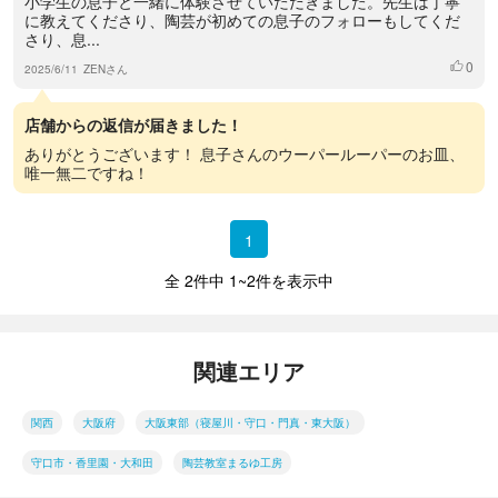
小学生の息子と一緒に体験させていただきました。先生は丁寧
に教えてくださり、陶芸が初めての息子のフォローもしてくだ
さり、息...
0
いいね
2025/6/11
ZENさん
店舗からの返信が届きました！
ありがとうございます！ 息子さんのウーパールーパーのお皿、
唯一無二ですね！
1
全 2件中 1~2件を表示中
関連エリア
関西
大阪府
大阪東部（寝屋川・守口・門真・東大阪）
守口市・香里園・大和田
陶芸教室まるゆ工房