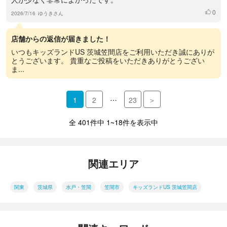
0
いいね
2026/7/16
ゆうきさん
店舗からの返信が届きました！
いつもキッズランドUS 茨城笠間店をご利用いただき誠にありが
とうございます。 貴重なご投稿をいただきありがとうござい
ま...
…
1
2
23
＞
全 401件中 1~18件を表示中
関連エリア
関東
茨城県
水戸・笠間
笠間市
キッズランドUS 茨城笠間店