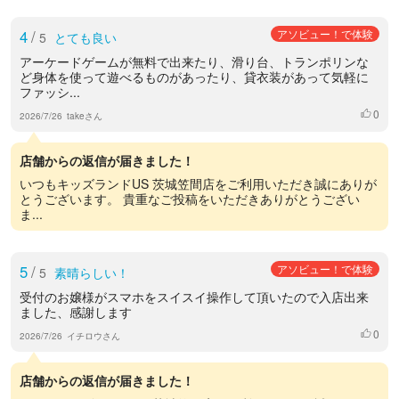
4
/
アソビュー！で体験
5
とても良い
アーケードゲームが無料で出来たり、滑り台、トランポリンな
ど身体を使って遊べるものがあったり、貸衣装があって気軽に
ファッシ...
0
いいね
2026/7/26
takeさん
店舗からの返信が届きました！
いつもキッズランドUS 茨城笠間店をご利用いただき誠にありが
とうございます。 貴重なご投稿をいただきありがとうござい
ま...
5
/
アソビュー！で体験
5
素晴らしい！
受付のお嬢様がスマホをスイスイ操作して頂いたので入店出来
ました、感謝します
0
いいね
2026/7/26
イチロウさん
店舗からの返信が届きました！