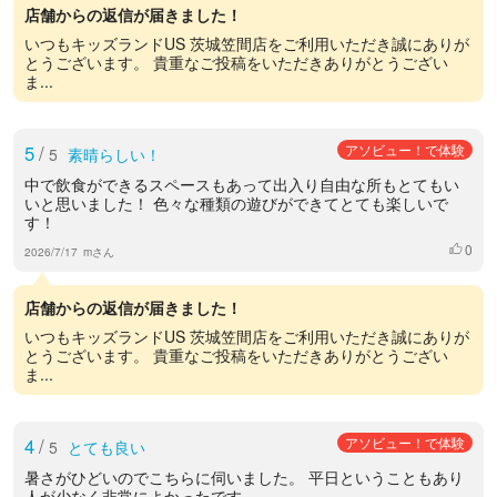
店舗からの返信が届きました！
いつもキッズランドUS 茨城笠間店をご利用いただき誠にありが
とうございます。 貴重なご投稿をいただきありがとうござい
ま...
5
/
アソビュー！で体験
5
素晴らしい！
中で飲食ができるスペースもあって出入り自由な所もとてもい
いと思いました！ 色々な種類の遊びができてとても楽しいで
す！
0
いいね
2026/7/17
mさん
店舗からの返信が届きました！
いつもキッズランドUS 茨城笠間店をご利用いただき誠にありが
とうございます。 貴重なご投稿をいただきありがとうござい
ま...
4
/
アソビュー！で体験
5
とても良い
暑さがひどいのでこちらに伺いました。 平日ということもあり
人が少なく非常によかったです。