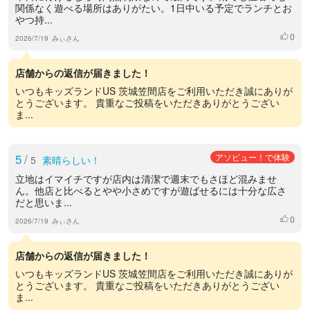
関係なく遊べる場所はありがたい。1日中いる予定でランチとお
やつ持...
0
いいね
2026/7/19
みぃさん
店舗からの返信が届きました！
いつもキッズランドUS 茨城笠間店をご利用いただき誠にありが
とうございます。 貴重なご投稿をいただきありがとうござい
ま...
5
/
アソビュー！で体験
5
素晴らしい！
立地はイマイチですが店内は清潔で週末でもさほど混みませ
ん。他店と比べるとやや小さめですが遊ばせるには十分な広さ
だと思いま...
0
いいね
2026/7/19
みぃさん
店舗からの返信が届きました！
いつもキッズランドUS 茨城笠間店をご利用いただき誠にありが
とうございます。 貴重なご投稿をいただきありがとうござい
ま...