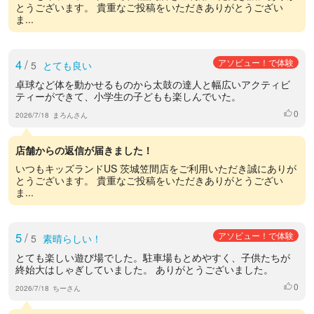
とうございます。 貴重なご投稿をいただきありがとうござい
ま...
4
/
アソビュー！で体験
5
とても良い
卓球など体を動かせるものから太鼓の達人と幅広いアクティビ
ティーができて、小学生の子どもも楽しんでいた。
0
いいね
2026/7/18
まろんさん
店舗からの返信が届きました！
いつもキッズランドUS 茨城笠間店をご利用いただき誠にありが
とうございます。 貴重なご投稿をいただきありがとうござい
ま...
5
/
アソビュー！で体験
5
素晴らしい！
とても楽しい遊び場でした。駐車場もとめやすく、子供たちが
終始大はしゃぎしていました。 ありがとうございました。
0
いいね
2026/7/18
ちーさん