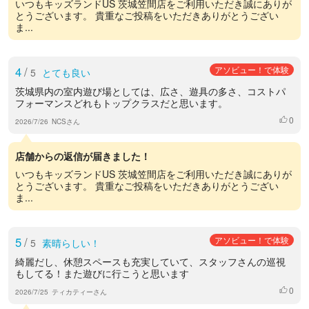
いつもキッズランドUS 茨城笠間店をご利用いただき誠にありが
とうございます。 貴重なご投稿をいただきありがとうござい
ま...
4
/
アソビュー！で体験
5
とても良い
茨城県内の室内遊び場としては、広さ、遊具の多さ、コストパ
フォーマンスどれもトップクラスだと思います。
0
いいね
2026/7/26
NCSさん
店舗からの返信が届きました！
いつもキッズランドUS 茨城笠間店をご利用いただき誠にありが
とうございます。 貴重なご投稿をいただきありがとうござい
ま...
5
/
アソビュー！で体験
5
素晴らしい！
綺麗だし、休憩スペースも充実していて、スタッフさんの巡視
もしてる！また遊びに行こうと思います
0
いいね
2026/7/25
ティカティーさん