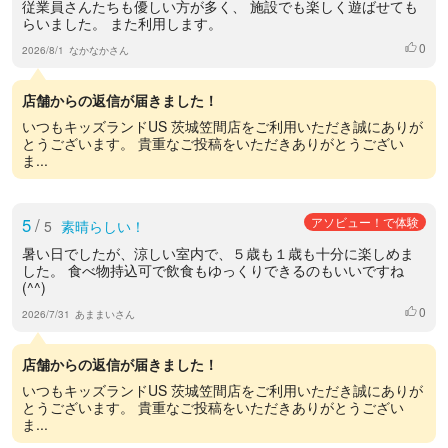
従業員さんたちも優しい方が多く、 施設でも楽しく遊ばせても
らいました。 また利用します。
0
いいね
2026/8/1
なかなかさん
店舗からの返信が届きました！
いつもキッズランドUS 茨城笠間店をご利用いただき誠にありが
とうございます。 貴重なご投稿をいただきありがとうござい
ま...
5
/
アソビュー！で体験
5
素晴らしい！
暑い日でしたが、涼しい室内で、５歳も１歳も十分に楽しめま
した。 食べ物持込可で飲食もゆっくりできるのもいいですね
(^^)
0
いいね
2026/7/31
あままいさん
店舗からの返信が届きました！
いつもキッズランドUS 茨城笠間店をご利用いただき誠にありが
とうございます。 貴重なご投稿をいただきありがとうござい
ま...