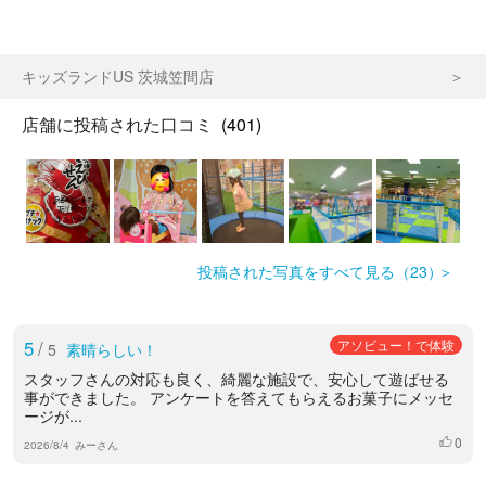
キッズランドUS 茨城笠間店
店舗に投稿された口コミ
(401)
投稿された写真をすべて見る（23）
5
/
アソビュー！で体験
5
素晴らしい！
スタッフさんの対応も良く、綺麗な施設で、安心して遊ばせる
事ができました。 アンケートを答えてもらえるお菓子にメッセ
ージが...
0
いいね
2026/8/4
みーさん