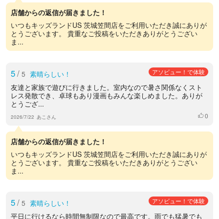
店舗からの返信が届きました！
いつもキッズランドUS 茨城笠間店をご利用いただき誠にありが
とうございます。 貴重なご投稿をいただきありがとうござい
ま...
5
/
アソビュー！で体験
5
素晴らしい！
友達と家族で遊びに行きました。室内なので暑さ関係なくスト
レス発散でき、卓球もあり漫画もみんな楽しめました。ありが
とうござ...
0
いいね
2026/7/22
あこさん
店舗からの返信が届きました！
いつもキッズランドUS 茨城笠間店をご利用いただき誠にありが
とうございます。 貴重なご投稿をいただきありがとうござい
ま...
5
/
アソビュー！で体験
5
素晴らしい！
平日に行けるなら時間無制限なので最高です。雨でも猛暑でも