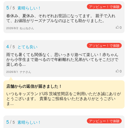
5
/
アソビュー！で体験
5
素晴らしい！
春休み、夏休み、それぞれお世話になってます。 親子で入れ
て、お値段がリーズナブルなのはとても助かりました。
0
いいね
2026/8/2
ねぇねさん
4
/
アソビュー！で体験
5
とても良い
雨でも暑くても関係なく、思いっきり遊べて楽しい！赤ちゃん
から小学生まで遊べるので年齢離れた兄弟がいてもそこだけで
楽しめる...
0
いいね
2026/8/1
ナナさん
店舗からの返信が届きました！
いつもキッズランドUS 茨城笠間店をご利用いただき誠にありが
とうございます。 貴重なご投稿をいただきありがとうござい
ま...
5
/
アソビュー！で体験
5
素晴らしい！