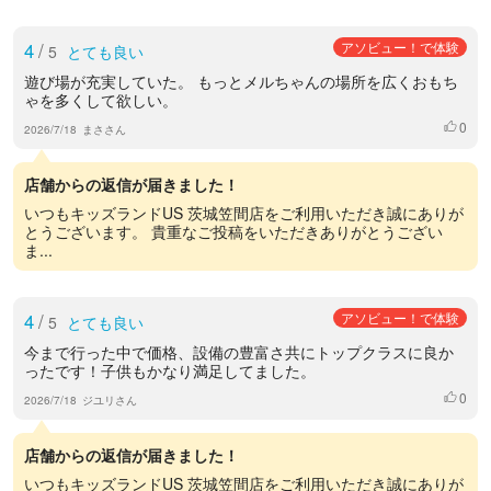
4
/
アソビュー！で体験
5
とても良い
遊び場が充実していた。 もっとメルちゃんの場所を広くおもち
ゃを多くして欲しい。
0
いいね
2026/7/18
まささん
店舗からの返信が届きました！
いつもキッズランドUS 茨城笠間店をご利用いただき誠にありが
とうございます。 貴重なご投稿をいただきありがとうござい
ま...
4
/
アソビュー！で体験
5
とても良い
今まで行った中で価格、設備の豊富さ共にトップクラスに良か
ったです！子供もかなり満足してました。
0
いいね
2026/7/18
ジユリさん
店舗からの返信が届きました！
いつもキッズランドUS 茨城笠間店をご利用いただき誠にありが